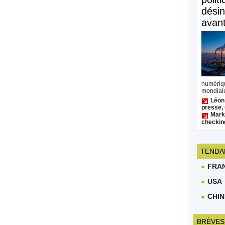
désin
avan
numéri
mondiale
Léon
presse, 
Mark 
checkin
TENDA
FRA
USA
CHIN
BRÈVES