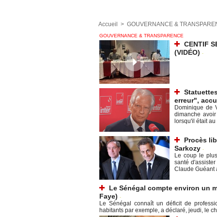
Accueil
>
GOUVERNANCE & TRANSPARE
GOUVERNANCE & TRANSPARENCE
CENTIF SE
(VIDÉO)
-
Statuette
erreur", acc
Dominique de Vil
dimanche avoir
lorsqu'il était au
Procès lib
Sarkozy
-
Le coup le plu
santé d'assiste
Claude Guéant a 
Le Sénégal compte environ un m
Faye)
-
Le Sénégal connaît un déficit de professi
habitants par exemple, a déclaré, jeudi, le ch