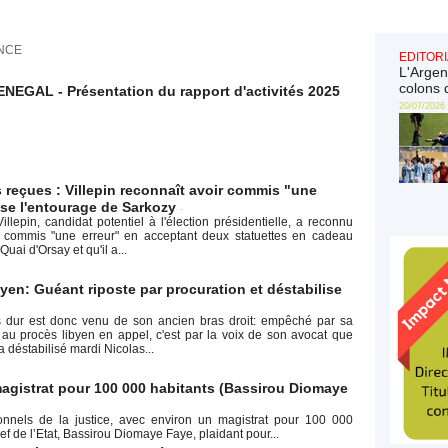
NCE
EDITORI
L'Argen
colons 
NEGAL - Présentation du rapport d'activités 2025
20/07/2026
s reçues : Villepin reconnaît avoir commis "une
use l'entourage de Sarkozy
-
lepin, candidat potentiel à l'élection présidentielle, a reconnu
 commis "une erreur" en acceptant deux statuettes en cadeau
 Quai d'Orsay et qu'il a...
yen: Guéant riposte par procuration et déstabilise
s dur est donc venu de son ancien bras droit: empêché par sa
r au procès libyen en appel, c'est par la voix de son avocat que
déstabilisé mardi Nicolas...
agistrat pour 100 000 habitants (Bassirou Diomaye
onnels de la justice, avec environ un magistrat pour 100 000
ef de l’Etat, Bassirou Diomaye Faye, plaidant pour...