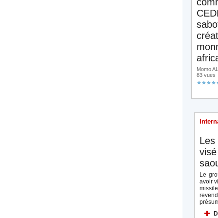
comm
CED
sabo
créa
monn
afric
Momo ALA
83 vues
Intern
Les 
visé
saou
Le gro
avoir v
missi
reven
présum
D