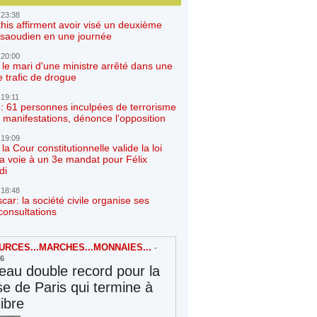
 23:38
his affirment avoir visé un deuxième
r saoudien en une journée
 20:00
 le mari d'une ministre arrêté dans une
e trafic de drogue
 19:11
: 61 personnes inculpées de terrorisme
 manifestations, dénonce l'opposition
 19:09
a Cour constitutionnelle valide la loi
la voie à un 3e mandat pour Félix
di
 18:48
ar: la société civile organise ses
consultations
RCES...MARCHES...MONNAIES...
-
26
au double record pour la
e de Paris qui termine à
libre