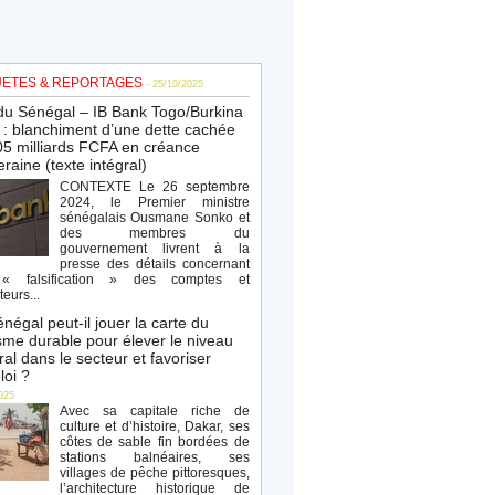
ETES & REPORTAGES
- 25/10/2025
du Sénégal – IB Bank Togo/Burkina
: blanchiment d’une dette cachée
5 milliards FCFA en créance
raine (texte intégral)
CONTEXTE Le 26 septembre
2024, le Premier ministre
sénégalais Ousmane Sonko et
des membres du
gouvernement livrent à la
presse des détails concernant
« falsification » des comptes et
teurs...
négal peut-il jouer la carte du
sme durable pour élever le niveau
al dans le secteur et favoriser
loi ?
025
Avec sa capitale riche de
culture et d’histoire, Dakar, ses
côtes de sable fin bordées de
stations balnéaires, ses
villages de pêche pittoresques,
l’architecture historique de