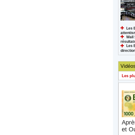
Les 
attenti
Wall 
résultat
Les 
directi
Vidéo
Les pl
Aprè
et O