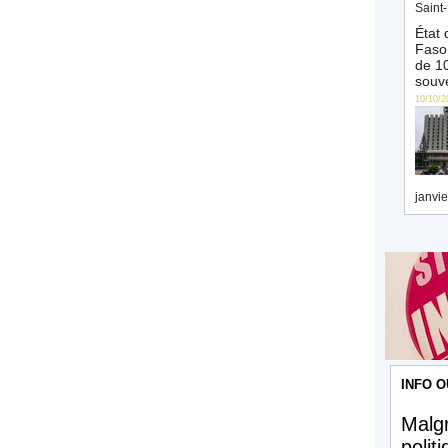
Saint-
État 
Faso 
de 10
souve
10/10/2
janvie
INFO O
Malgr
polit