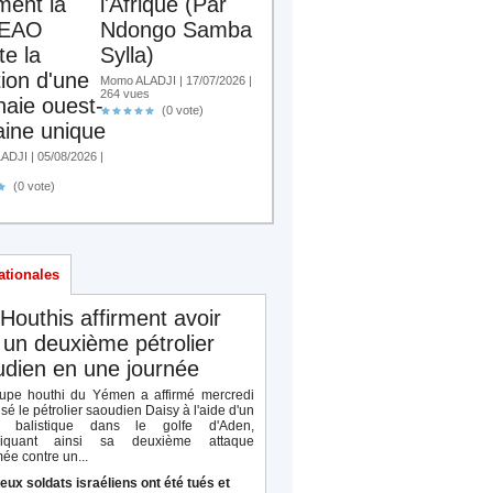
ent la
l'Afrique (Par
EAO
Ndongo Samba
te la
Sylla)
tion d'une
Momo ALADJI | 17/07/2026 |
264 vues
aie ouest-
(0 vote)
aine unique
DJI | 05/08/2026 |
(0 vote)
ationales
Houthis affirment avoir
 un deuxième pétrolier
dien en une journée
upe houthi du Yémen a affirmé mercredi
isé le pétrolier saoudien Daisy à l'aide d'un
le balistique dans le golfe d'Aden,
diquant ainsi sa deuxième attaque
ée contre un...
eux soldats israéliens ont été tués et