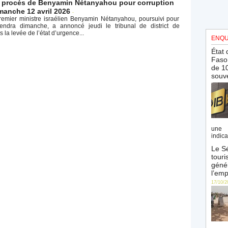
Le procès de Benyamin Nétanyahou pour corruption
manche 12 avril 2026
-
emier ministre israélien Benyamin Nétanyahou, poursuivi pour
prendra dimanche, a annoncé jeudi le tribunal de district de
 la levée de l’état d’urgence...
ENQU
État 
Faso 
de 10
souve
une 
indica
Le Sé
touri
génér
l’emp
17/10/2