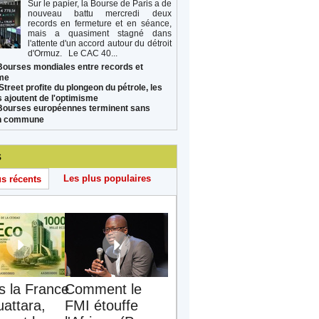
Sur le papier, la Bourse de Paris a de
nouveau battu mercredi deux
records en fermeture et en séance,
mais a quasiment stagné dans
l'attente d'un accord autour du détroit
d'Ormuz. Le CAC 40...
Bourses mondiales entre records et
sme
Street profite du plongeon du pétrole, les
s ajoutent de l'optimisme
Bourses européennes terminent sans
on commune
s
Les plus populaires
us récents
s la France
Comment le
uattara,
FMI étouffe