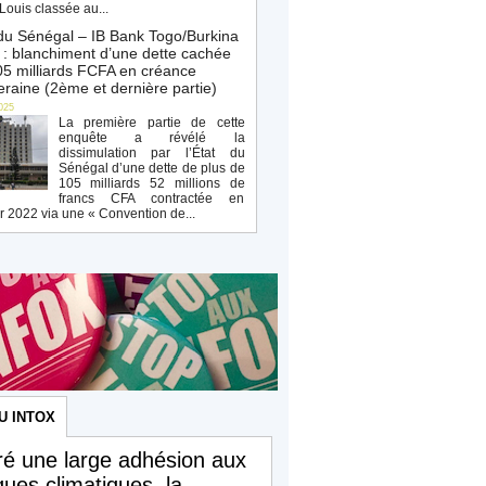
Louis classée au...
du Sénégal – IB Bank Togo/Burkina
: blanchiment d’une dette cachée
5 milliards FCFA en créance
raine (2ème et dernière partie)
025
La première partie de cette
enquête a révélé la
dissimulation par l’État du
Sénégal d’une dette de plus de
105 milliards 52 millions de
francs CFA contractée en
r 2022 via une « Convention de...
U INTOX
é une large adhésion aux
iques climatiques, la