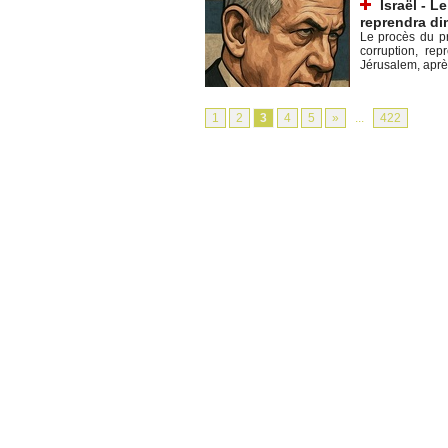
Israël - 
reprendra di
Le procès du pr
corruption, re
Jérusalem, après
1
2
3
4
5
»
...
422