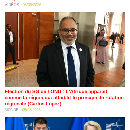
VIDÉOS
-
05/08/2026
Election du SG de l’ONU : L'Afrique apparait
comme la région qui affaiblit le principe de rotation
régionale (Carlos Lopez)
MONDE
-
05/08/2026