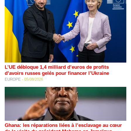
L’UE débloque 1,4 milliard d’euros de profits
d’avoirs russes gelés pour financer l’Ukraine
EUROPE
-
05/08/2026
Ghana: les réparations liées à l’esclavage au cœur