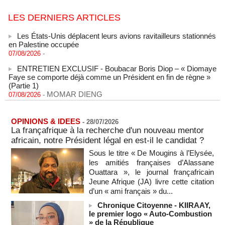
Les États-Unis déplacent leurs avions ravitailleurs stationnés
LES DERNIERS ARTICLES
en Palestine occupée
07/08/2026
-
ENTRETIEN EXCLUSIF - Boubacar Boris Diop – « Diomaye
Faye se comporte déjà comme un Président en fin de règne »
(Partie 1)
MOMAR DIENG
07/08/2026
-
SENEGAL - Les Unes de la presse quotidienne du 7 août
2026
07/08/2026
-
MOMO ALADJI
L'Iran annonce le démantèlement d'un réseau du Mossad
OPINIONS & IDEES
-
28/07/2026
dans la province de Kerman
La françafrique à la recherche d'un nouveau mentor
06/08/2026
-
africain, notre Président légal en est-il le candidat ?
Cédéao : le PAPS veut renforcer son efficacité opérationnelle
Sous le titre « De Mougins à l’Elysée,
06/08/2026
-
les amitiés françaises d’Alassane
Ouattara », le journal françafricain
L'armée nigériane obtient une hausse salariale historique
Jeune Afrique (JA) livre cette citation
06/08/2026
-
d’un « ami français » du...
Au Nigeria, plus de 300 victimes d’enlèvements ont été
Chronique Citoyenne - KIIRAAY,
libérées
le premier logo « Auto-Combustion
06/08/2026
-
» de la République