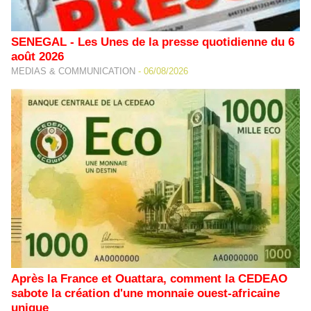
SENEGAL - Les Unes de la presse quotidienne du 6
août 2026
MEDIAS & COMMUNICATION
-
06/08/2026
Après la France et Ouattara, comment la CEDEAO
sabote la création d'une monnaie ouest-africaine
unique