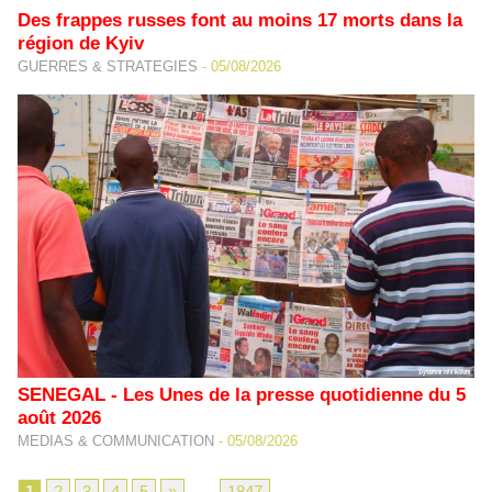
Des frappes russes font au moins 17 morts dans la
région de Kyiv
GUERRES & STRATEGIES
-
05/08/2026
SENEGAL - Les Unes de la presse quotidienne du 5
août 2026
MEDIAS & COMMUNICATION
-
05/08/2026
1
2
3
4
5
»
...
1847