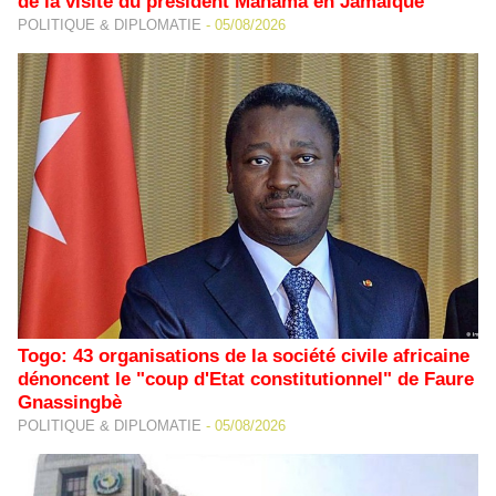
de la visite du président Mahama en Jamaïque
POLITIQUE & DIPLOMATIE
-
05/08/2026
Togo: 43 organisations de la société civile africaine
dénoncent le "coup d'Etat constitutionnel" de Faure
Gnassingbè
POLITIQUE & DIPLOMATIE
-
05/08/2026