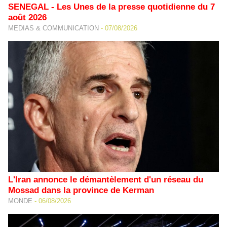
SENEGAL - Les Unes de la presse quotidienne du 7
août 2026
MEDIAS & COMMUNICATION
-
07/08/2026
L'Iran annonce le démantèlement d'un réseau du
Mossad dans la province de Kerman
MONDE
-
06/08/2026