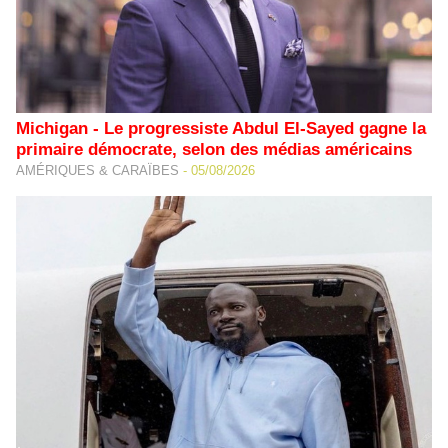
Michigan - Le progressiste Abdul El-Sayed gagne la
primaire démocrate, selon des médias américains
AMÉRIQUES & CARAÏBES
-
05/08/2026