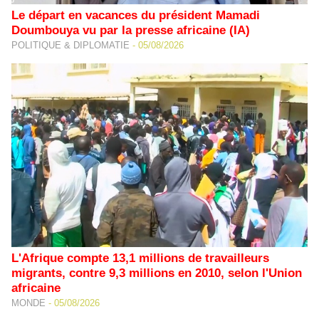
Le départ en vacances du président Mamadi
Doumbouya vu par la presse africaine (IA)
POLITIQUE & DIPLOMATIE
-
05/08/2026
L'Afrique compte 13,1 millions de travailleurs
migrants, contre 9,3 millions en 2010, selon l'Union
africaine
MONDE
-
05/08/2026