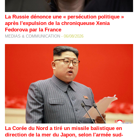
La Russie dénonce une « persécution politique »
après l'expulsion de la chroniqueuse Xenia
Fedorova par la France
MEDIAS & COMMUNICATION
-
06/08/2026
La Corée du Nord a tiré un missile balistique en
direction de la mer du Japon, selon l'armée sud-