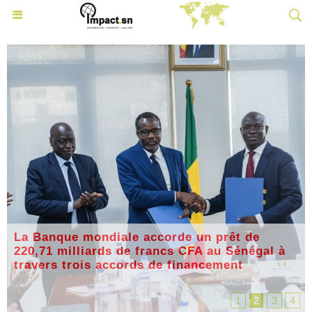
La Banque mondiale accorde un prêt de
220,71 milliards de francs CFA au Sénégal à
travers trois accords de financement
1
2
3
4