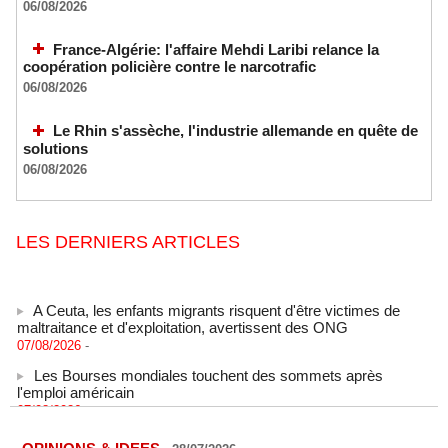
06/08/2026
France-Algérie: l'affaire Mehdi Laribi relance la
coopération policière contre le narcotrafic
06/08/2026
Le Rhin s'assèche, l'industrie allemande en quête de
solutions
06/08/2026
LES DERNIERS ARTICLES
A Ceuta, les enfants migrants risquent d'être victimes de
maltraitance et d'exploitation, avertissent des ONG
07/08/2026
-
Les Bourses mondiales touchent des sommets après
l'emploi américain
07/08/2026
-
"Construction de la Grande Côte D'ivoire" : Le Président
Alassane Ouattara appelle à la contribution de toutes les forces