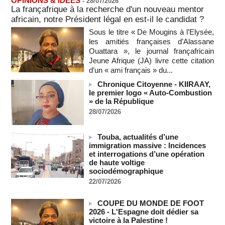
OPINIONS & IDEES
-
28/07/2026
vives de la nation
La françafrique à la recherche d'un nouveau mentor
07/08/2026
-
africain, notre Président légal en est-il le candidat ?
Polémique à l’Assemblée nationale : Yaël Braun-Pivet se dit
Sous le titre « De Mougins à l’Elysée,
"dépassée" par les critiques concernant le nouveau pavillon
les amitiés françaises d’Alassane
07/08/2026
-
Ouattara », le journal françafricain
Jeune Afrique (JA) livre cette citation
Depuis le « cessez-le-feu » à Gaza, les forces israéliennes
d’un « ami français » du...
ont tué 300 enfants palestiniens (UNICEF)
07/08/2026
-
Chronique Citoyenne - KIIRAAY,
le premier logo « Auto-Combustion
Guinée-Bissau - Première visite de la médiation sénégalaise
» de la République
après le sommet de la Cedeao
28/07/2026
07/08/2026
-
Bénin: Patrice Talon élu président du Sénat, moins de trois
mois après son départ du pouvoir
Touba, actualités d’une
immigration massive : Incidences
07/08/2026
-
et interrogations d’une opération
Mali-Algérie : le PM Maïga affirme qu’il n’y a « aucune
de haute voltige
rupture diplomatique » entre les 2 pays
sociodémographique
07/08/2026
-
22/07/2026
Journaliste libanaise tuée par Israël : Amnesty France
demande une enquête pour crime de guerre
COUPE DU MONDE DE FOOT
07/08/2026
-
2026 - L'Espagne doit dédier sa
victoire à la Palestine !