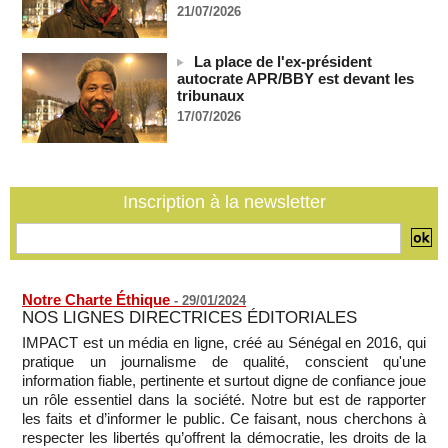
Côte d'Ivoire : le président Ouattara accorde la grâce à 4.661
21/07/2026
détenus
07/08/2026
-
La place de l'ex-président
Plagiat à Cambridge - L’université va réexaminer le
autocrate APR/BBY est devant les
recrutement de ses enseignants
tribunaux
07/08/2026
-
17/07/2026
La Türkiye, l’Arabie saoudite et le Pakistan signent un accord
conjoint de défense à La Mecque
07/08/2026
-
La Bourse de Paris termine en hausse et poursuit sa course
Inscription à la newsletter
aux records
07/08/2026
-
Notre Charte Éthique
-
29/01/2024
NOS LIGNES DIRECTRICES ÉDITORIALES
IMPACT est un média en ligne, créé au Sénégal en 2016, qui
pratique un journalisme de qualité, conscient qu'une
information fiable, pertinente et surtout digne de confiance joue
un rôle essentiel dans la société. Notre but est de rapporter
les faits et d’informer le public. Ce faisant, nous cherchons à
respecter les libertés qu’offrent la démocratie, les droits de la