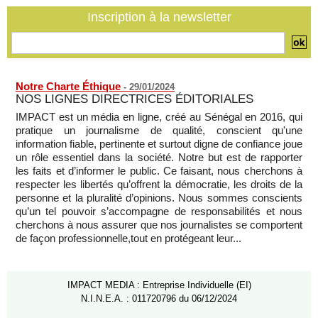
Inscription à la newsletter
Journaliste libanaise tuée par Israël : Amnesty France
demande une enquête pour crime de guerre
07/08/2026
-
Notre Charte Éthique
-
29/01/2024
NOS LIGNES DIRECTRICES ÉDITORIALES
IMPACT est un média en ligne, créé au Sénégal en 2016, qui
pratique un journalisme de qualité, conscient qu'une
information fiable, pertinente et surtout digne de confiance joue
un rôle essentiel dans la société. Notre but est de rapporter
les faits et d’informer le public. Ce faisant, nous cherchons à
respecter les libertés qu’offrent la démocratie, les droits de la
personne et la pluralité d’opinions. Nous sommes conscients
qu’un tel pouvoir s’accompagne de responsabilités et nous
cherchons à nous assurer que nos journalistes se comportent
de façon professionnelle,tout en protégeant leur...
IMPACT MEDIA : Entreprise Individuelle (EI)
N.I.N.E.A. : 011720796 du 06/12/2024