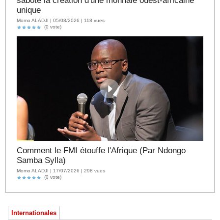
sabote la création d'une monnaie ouest-africaine
unique
Momo ALADJI | 05/08/2026 | 118 vues
(0 vote)
Comment le FMI étouffe l'Afrique (Par Ndongo
Samba Sylla)
Momo ALADJI | 17/07/2026 | 298 vues
(0 vote)
Internationales