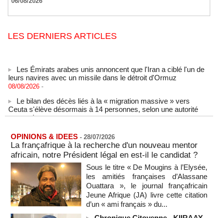
06/08/2026
LES DERNIERS ARTICLES
Les Émirats arabes unis annoncent que l'Iran a ciblé l'un de
leurs navires avec un missile dans le détroit d'Ormuz
08/08/2026
-
Le bilan des décès liés à la « migration massive » vers
Ceuta s'élève désormais à 14 personnes, selon une autorité
marocaine :
08/08/2026
-
Sénégal - Une revue de presse du 8 août 2026 (Par IA)
OPINIONS & IDEES
-
28/07/2026
08/08/2026
-
MOMO ALADJI
La françafrique à la recherche d'un nouveau mentor
africain, notre Président légal en est-il le candidat ?
SENEGAL - Les Unes de la presse quotidienne du 8/9 août
2026
Sous le titre « De Mougins à l’Elysée,
08/08/2026
-
MOMO ALADJI
les amitiés françaises d’Alassane
Ouattara », le journal françafricain
A Ceuta, les enfants migrants risquent d'être victimes de
Jeune Afrique (JA) livre cette citation
maltraitance et d'exploitation, avertissent des ONG
d’un « ami français » du...
07/08/2026
-
Chronique Citoyenne - KIIRAAY,