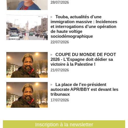
Après la France et Ouattara, comment la CEDEAO sabote la
28/07/2026
création d'une monnaie ouest-africaine unique
05/08/2026
-
MOMO ALADJI
Touba, actualités d’une
La Banque mondiale accorde un prêt de 220,71 milliards de
immigration massive : Incidences
francs CFA au Sénégal à travers trois accords de financement
et interrogations d’une opération
de haute voltige
05/08/2026
-
sociodémographique
Election du SG de l’ONU : L'Afrique apparait comme la
22/07/2026
région qui affaiblit le principe de rotation régionale (Carlos
Lopez)
COUPE DU MONDE DE FOOT
05/08/2026
-
2026 - L'Espagne doit dédier sa
L’UE débloque 1,4 milliard d’euros de profits d’avoirs russes
victoire à la Palestine !
gelés pour financer l’Ukraine
21/07/2026
05/08/2026
-
Deux soldats israéliens ont été tués et plusieurs autres
La place de l'ex-président
blessés lors d'une explosion dans le sud du Liban
autocrate APR/BBY est devant les
05/08/2026
-
tribunaux
Un navire russe a bravé les sanctions pour acheminer des
17/07/2026
véhicules militaires au Mali
05/08/2026
-
RDC: entre 2000 et 5000 tonnes d'uranium exportées avec
le cobalt vers la Chine en 20 ans, selon une enquête
Inscription à la newsletter