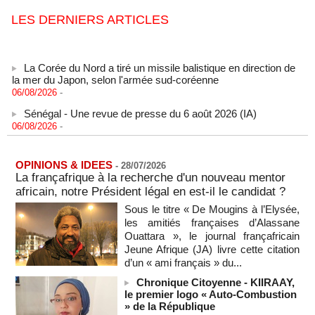
LES DERNIERS ARTICLES
La Corée du Nord a tiré un missile balistique en direction de
la mer du Japon, selon l'armée sud-coréenne
06/08/2026
-
Sénégal - Une revue de presse du 6 août 2026 (IA)
06/08/2026
-
SENEGAL - Les Unes de la presse quotidienne du 6 août
2026
06/08/2026
-
MOMO ALADJI
OPINIONS & IDEES
-
28/07/2026
La françafrique à la recherche d'un nouveau mentor
États-Unis : plusieurs personnes tuées dans une fusillade de
africain, notre Président légal en est-il le candidat ?
masse en Caroline du Nord
Sous le titre « De Mougins à l’Elysée,
05/08/2026
-
les amitiés françaises d’Alassane
Les Houthis affirment avoir visé un deuxième pétrolier
Ouattara », le journal françafricain
saoudien en une journée
Jeune Afrique (JA) livre cette citation
05/08/2026
-
d’un « ami français » du...
Les Houthis affirment avoir visé un deuxième pétrolier
Chronique Citoyenne - KIIRAAY,
saoudien en une journée
le premier logo « Auto-Combustion
05/08/2026
-
» de la République