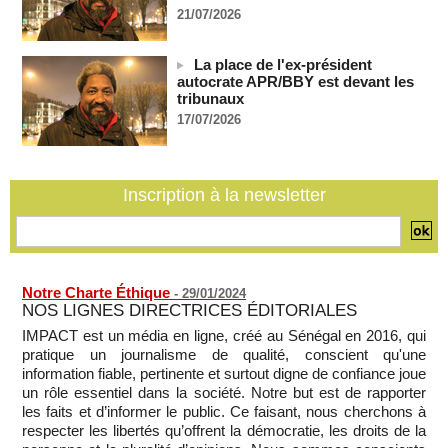
Bénin: Patrice Talon élu président du Sénat, moins de trois
21/07/2026
mois après son départ du pouvoir
07/08/2026
-
La place de l'ex-président
Mali-Algérie : le PM Maïga affirme qu’il n’y a « aucune
autocrate APR/BBY est devant les
rupture diplomatique » entre les 2 pays
tribunaux
07/08/2026
-
17/07/2026
Journaliste libanaise tuée par Israël : Amnesty France
demande une enquête pour crime de guerre
07/08/2026
-
Inscription à la newsletter
Côte d'Ivoire : le président Ouattara accorde la grâce à 4.661
détenus
07/08/2026
-
Notre Charte Éthique
-
29/01/2024
NOS LIGNES DIRECTRICES ÉDITORIALES
IMPACT est un média en ligne, créé au Sénégal en 2016, qui
pratique un journalisme de qualité, conscient qu'une
information fiable, pertinente et surtout digne de confiance joue
un rôle essentiel dans la société. Notre but est de rapporter
les faits et d’informer le public. Ce faisant, nous cherchons à
respecter les libertés qu’offrent la démocratie, les droits de la