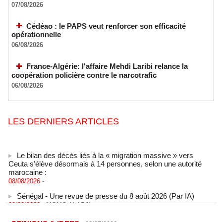
07/08/2026
Cédéao : le PAPS veut renforcer son efficacité
opérationnelle
06/08/2026
France-Algérie: l'affaire Mehdi Laribi relance la
coopération policière contre le narcotrafic
06/08/2026
LES DERNIERS ARTICLES
Le bilan des décès liés à la « migration massive » vers
Ceuta s'élève désormais à 14 personnes, selon une autorité
marocaine :
08/08/2026
-
Sénégal - Une revue de presse du 8 août 2026 (Par IA)
08/08/2026
-
MOMO ALADJI
SENEGAL - Les Unes de la presse quotidienne du 8/9 août