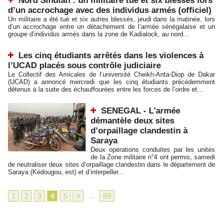
Nord Sindian : un militaire tué et six blessés lors
d’un accrochage avec des individus armés (officiel)
Un militaire a été tué et six autres blessés, jeudi dans la matinée, lors
d’un accrochage entre un détachement de l’armée sénégalaise et un
groupe d’individus armés dans la zone de Kadialock, au nord...
Les cinq étudiants arrêtés dans les violences à
l’UCAD placés sous contrôle judiciaire
Le Collectif des Amicales de l’université Cheikh-Anta-Diop de Dakar
(UCAD) a annoncé mercredi que les cinq étudiants précédemment
détenus à la suite des échauffourées entre les forces de l’ordre et...
SENEGAL - L'armée
démantèle deux sites
d’orpaillage clandestin à
Saraya
Deux opérations conduites par les unités
de la Zone militaire n°4 ont permis, samedi
de neutraliser deux sites d’orpaillage clandestin dans le département de
Saraya (Kédougou, est) et d’interpeller...
1
2
3
4
5
»
...
89