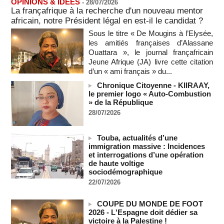
2026
OPINIONS & IDEES
-
28/07/2026
08/08/2026
-
MOMO ALADJI
La françafrique à la recherche d'un nouveau mentor
africain, notre Président légal en est-il le candidat ?
A Ceuta, les enfants migrants risquent d'être victimes de
maltraitance et d'exploitation, avertissent des ONG
Sous le titre « De Mougins à l’Elysée,
07/08/2026
-
les amitiés françaises d’Alassane
Ouattara », le journal françafricain
Les Bourses mondiales touchent des sommets après
Jeune Afrique (JA) livre cette citation
l'emploi américain
d’un « ami français » du...
07/08/2026
-
Chronique Citoyenne - KIIRAAY,
"Construction de la Grande Côte D'ivoire" : Le Président
le premier logo « Auto-Combustion
Alassane Ouattara appelle à la contribution de toutes les forces
» de la République
vives de la nation
28/07/2026
07/08/2026
-
Polémique à l’Assemblée nationale : Yaël Braun-Pivet se dit
Touba, actualités d’une
"dépassée" par les critiques concernant le nouveau pavillon
immigration massive : Incidences
07/08/2026
-
et interrogations d’une opération
Depuis le « cessez-le-feu » à Gaza, les forces israéliennes
de haute voltige
ont tué 300 enfants palestiniens (UNICEF)
sociodémographique
07/08/2026
-
22/07/2026
Guinée-Bissau - Première visite de la médiation sénégalaise
après le sommet de la Cedeao
COUPE DU MONDE DE FOOT
2026 - L'Espagne doit dédier sa
07/08/2026
-
victoire à la Palestine !