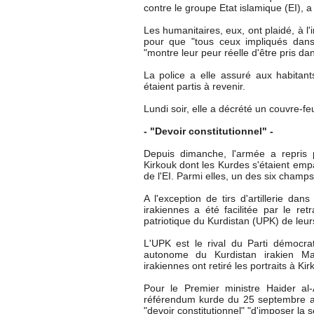
contre le groupe Etat islamique (EI), a
Les humanitaires, eux, ont plaidé, à 
pour que "tous ceux impliqués dans l
"montre leur peur réelle d'être pris d
La police a elle assuré aux habitants
étaient partis à revenir.
Lundi soir, elle a décrété un couvre-fe
- "Devoir constitutionnel" -
Depuis dimanche, l'armée a repris p
Kirkouk dont les Kurdes s'étaient emp
de l'EI. Parmi elles, un des six champs 
A l'exception de tirs d'artillerie da
irakiennes a été facilitée par le re
patriotique du Kurdistan (UPK) de leur
L'UPK est le rival du Parti démocra
autonome du Kurdistan irakien Ma
irakiennes ont retiré les portraits à Kir
Pour le Premier ministre Haider a
référendum kurde du 25 septembre a cr
"devoir constitutionnel" "d'imposer la sé