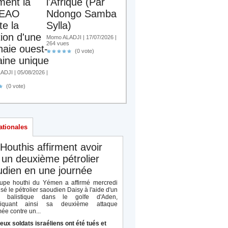
ent la
l'Afrique (Par
EAO
Ndongo Samba
te la
Sylla)
tion d'une
Momo ALADJI | 17/07/2026 |
264 vues
aie ouest-
(0 vote)
aine unique
DJI | 05/08/2026 |
(0 vote)
ationales
Houthis affirment avoir
 un deuxième pétrolier
dien en une journée
upe houthi du Yémen a affirmé mercredi
isé le pétrolier saoudien Daisy à l'aide d'un
le balistique dans le golfe d'Aden,
diquant ainsi sa deuxième attaque
ée contre un...
eux soldats israéliens ont été tués et