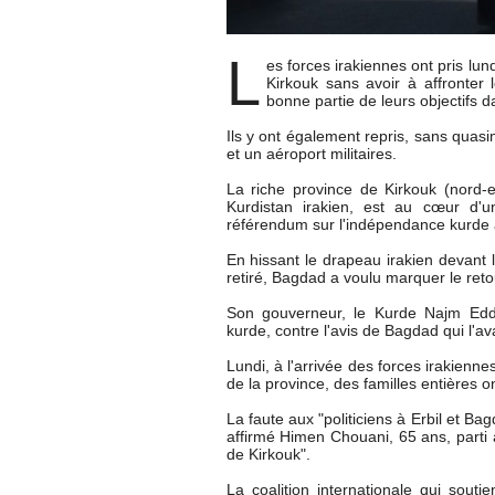
L
es forces irakiennes ont pris lun
Kirkouk sans avoir à affronter
bonne partie de leurs objectifs d
Ils y ont également repris, sans quas
et un aéroport militaires.
La riche province de Kirkouk (nord-e
Kurdistan irakien, est au cœur d'u
référendum sur l'indépendance kurde 
En hissant le drapeau irakien devant 
retiré, Bagdad a voulu marquer le reto
Son gouverneur, le Kurde Najm Eddi
kurde, contre l'avis de Bagdad qui l'av
Lundi, à l'arrivée des forces irakienne
de la province, des familles entières on
La faute aux "politiciens à Erbil et Ba
affirmé Himen Chouani, 65 ans, parti a
de Kirkouk".
La coalition internationale qui sout