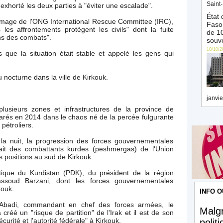
Saint-
 exhorté les deux parties à "éviter une escalade".
État 
l'image de l'ONG International Rescue Committee (IRC),
Faso 
es affrontements protègent les civils" dont la fuite
de 10
ans des combats".
souve
10/10/2
 que la situation était stable et appelé les gens qui
u nocturne dans la ville de Kirkouk.
janvie
lusieurs zones et infrastructures de la province de
arés en 2014 dans le chaos né de la percée fulgurante
pétroliers.
ns la nuit, la progression des forces gouvernementales
trait des combattants kurdes (peshmergas) de l'Union
s positions au sud de Kirkouk.
tique du Kurdistan (PDK), du président de la région
ssoud Barzani, dont les forces gouvernementales
kouk.
INFO O
l-Abadi, commandant en chef des forces armées, le
Malgr
éé un "risque de partition" de l'Irak et il est de son
curité et l'autorité fédérale" à Kirkouk.
polit