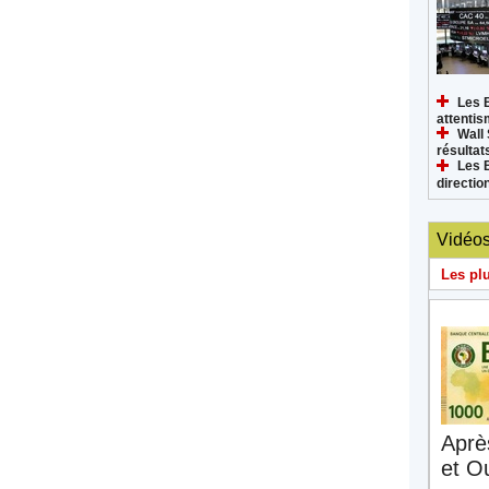
Les 
attenti
Wall 
résultat
Les 
directi
Vidéo
Les pl
Aprè
et O