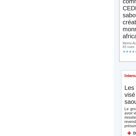
comm
CED
sabo
créa
monn
afric
Momo ALA
83 vues
Intern
Les 
visé
saou
Le gro
avoir v
missi
reven
présum
D