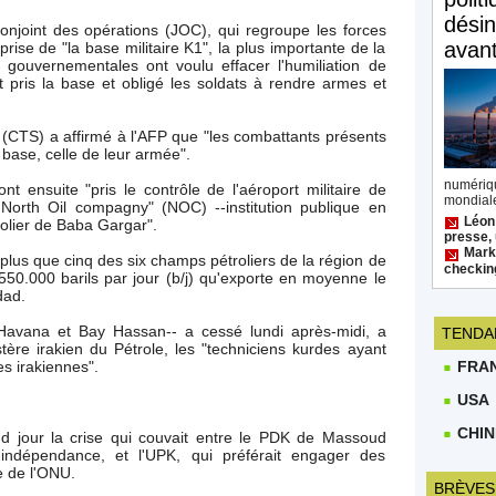
désin
njoint des opérations (JOC), qui regroupe les forces
avan
ise de "la base militaire K1", la plus importante de la
 gouvernementales ont voulu effacer l'humiliation de
pris la base et obligé les soldats à rendre armes et
 (CTS) a affirmé à l'AFP que "les combattants présents
r base, celle de leur armée".
numéri
nt ensuite "pris le contrôle de l'aéroport militaire de
mondiale
 North Oil compagny" (NOC) --institution publique en
Léon
rolier de Baba Gargar".
presse, 
Mark 
plus que cinq des six champs pétroliers de la région de
checkin
550.000 barils par jour (b/j) qu'exporte en moyenne le
dad.
avana et Bay Hassan-- a cessé lundi après-midi, a
TENDA
ère irakien du Pétrole, les "techniciens kurdes ayant
FRA
es irakiennes".
USA
CHIN
and jour la crise qui couvait entre le PDK de Massoud
d'indépendance, et l'UPK, qui préférait engager des
e de l'ONU.
BRÈVES