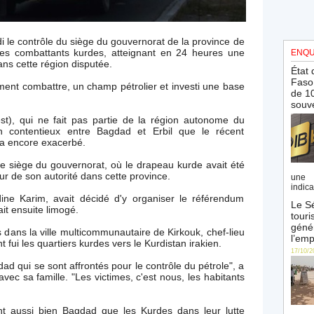
di le contrôle du siège du gouvernorat de la province de
 les combattants kurdes, atteignant en 24 heures une
ENQU
ans cette région disputée.
État 
Faso 
iment combattre, un champ pétrolier et investi une base
de 10
souve
st), qui ne fait pas partie de la région autonome du
n contentieux entre Bagdad et Erbil que le récent
a encore exacerbé.
le siège du gouvernorat, où le drapeau kurde avait été
ur de son autorité dans cette province.
une 
indica
ne Karim, avait décidé d'y organiser le référendum
Le Sé
ait ensuite limogé.
touri
génér
s dans la ville multicommunautaire de Kirkouk, chef-lieu
l’emp
t fui les quartiers kurdes vers le Kurdistan irakien.
17/10/2
gdad qui se sont affrontés pour le contrôle du pétrole", a
vec sa famille. "Les victimes, c'est nous, les habitants
ient aussi bien Bagdad que les Kurdes dans leur lutte