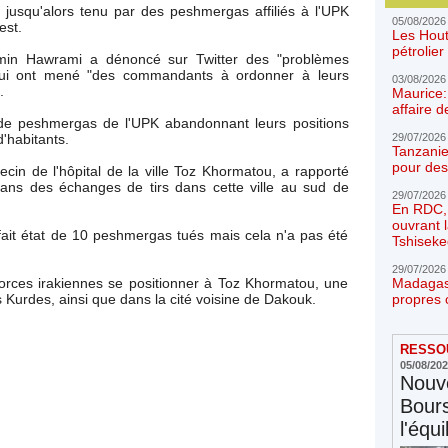
 jusqu'alors tenu par des peshmergas affiliés à l'UPK
05/08/2026
est.
Les Hout
pétrolie
emin Hawrami a dénoncé sur Twitter des "problèmes
qui ont mené "des commandants à ordonner à leurs
03/08/2026
.
Maurice:
affaire d
de peshmergas de l'UPK abandonnant leurs positions
29/07/2026
d'habitants.
Tanzanie
pour des
cin de l'hôpital de la ville Toz Khormatou, a rapporté
ans des échanges de tirs dans cette ville au sud de
29/07/2026
En RDC, l
ouvrant 
ait état de 10 peshmergas tués mais cela n'a pas été
Tshiseke
29/07/2026
Madagasc
forces irakiennes se positionner à Toz Khormatou, une
propres 
 Kurdes, ainsi que dans la cité voisine de Dakouk.
RESSOU
05/08/20
Nouve
Bours
l'équi