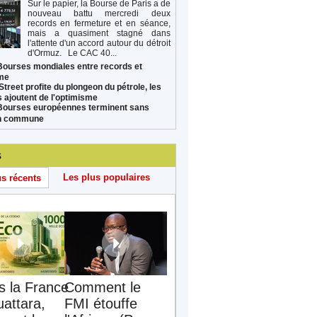
Sur le papier, la Bourse de Paris a de
nouveau battu mercredi deux
records en fermeture et en séance,
mais a quasiment stagné dans
l'attente d'un accord autour du détroit
d'Ormuz. Le CAC 40...
Bourses mondiales entre records et
sme
Street profite du plongeon du pétrole, les
s ajoutent de l'optimisme
Bourses européennes terminent sans
on commune
s
Les plus populaires
us récents
s la France
Comment le
uattara,
FMI étouffe