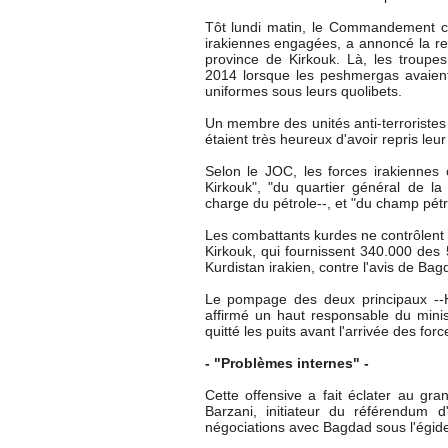
Tôt lundi matin, le Commandement co
irakiennes engagées, a annoncé la repr
province de Kirkouk. Là, les troupes
2014 lorsque les peshmergas avaient 
uniformes sous leurs quolibets.
Un membre des unités anti-terroristes
étaient très heureux d'avoir repris leu
Selon le JOC, les forces irakiennes o
Kirkouk", "du quartier général de la
charge du pétrole--, et "du champ pét
Les combattants kurdes ne contrôlent 
Kirkouk, qui fournissent 340.000 des 
Kurdistan irakien, contre l'avis de Bag
Le pompage des deux principaux --H
affirmé un haut responsable du minist
quitté les puits avant l'arrivée des forc
- "Problèmes internes" -
Cette offensive a fait éclater au gr
Barzani, initiateur du référendum 
négociations avec Bagdad sous l'égid