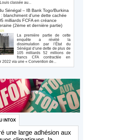
Louis classée au...
du Sénégal – IB Bank Togo/Burkina
: blanchiment d’une dette cachée
5 milliards FCFA en créance
raine (2ème et dernière partie)
025
La première partie de cette
enquête a révélé la
dissimulation par l’État du
Sénégal d’une dette de plus de
105 milliards 52 millions de
francs CFA contractée en
r 2022 via une « Convention de...
U INTOX
é une large adhésion aux
iques climatiques, la