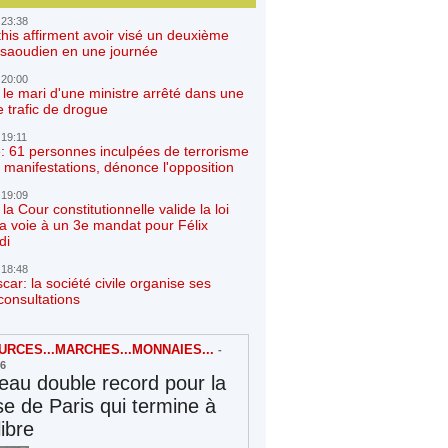
 23:38
his affirment avoir visé un deuxième
r saoudien en une journée
 20:00
 le mari d'une ministre arrêté dans une
e trafic de drogue
 19:11
: 61 personnes inculpées de terrorisme
 manifestations, dénonce l'opposition
 19:09
a Cour constitutionnelle valide la loi
la voie à un 3e mandat pour Félix
di
 18:48
ar: la société civile organise ses
consultations
RCES...MARCHES...MONNAIES...
-
26
au double record pour la
e de Paris qui termine à
libre