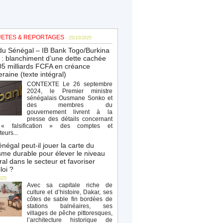
ETES & REPORTAGES
- 25/10/2025
du Sénégal – IB Bank Togo/Burkina
: blanchiment d’une dette cachée
5 milliards FCFA en créance
raine (texte intégral)
CONTEXTE Le 26 septembre
2024, le Premier ministre
sénégalais Ousmane Sonko et
des membres du
gouvernement livrent à la
presse des détails concernant
« falsification » des comptes et
teurs...
négal peut-il jouer la carte du
sme durable pour élever le niveau
al dans le secteur et favoriser
loi ?
025
Avec sa capitale riche de
culture et d’histoire, Dakar, ses
côtes de sable fin bordées de
stations balnéaires, ses
villages de pêche pittoresques,
l’architecture historique de