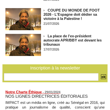
Journaliste libanaise tuée par Israël : Amnesty France
demande une enquête pour crime de guerre
COUPE DU MONDE DE FOOT
07/08/2026
-
2026 - L'Espagne doit dédier sa
victoire à la Palestine !
Côte d'Ivoire : le président Ouattara accorde la grâce à 4.661
21/07/2026
détenus
07/08/2026
-
Plagiat à Cambridge - L’université va réexaminer le
La place de l'ex-président
recrutement de ses enseignants
autocrate APR/BBY est devant les
tribunaux
07/08/2026
-
17/07/2026
La Türkiye, l’Arabie saoudite et le Pakistan signent un accord
conjoint de défense à La Mecque
07/08/2026
-
Inscription à la newsletter
La Bourse de Paris termine en hausse et poursuit sa course
aux records
07/08/2026
-
Notre Charte Éthique
-
29/01/2024
NOS LIGNES DIRECTRICES ÉDITORIALES
IMPACT est un média en ligne, créé au Sénégal en 2016, qui
pratique un journalisme de qualité, conscient qu'une