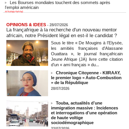
l'emploi américain
07/08/2026
-
"Construction de la Grande Côte D'ivoire" : Le Président
Alassane Ouattara appelle à la contribution de toutes les forces
OPINIONS & IDEES
-
28/07/2026
vives de la nation
La françafrique à la recherche d'un nouveau mentor
07/08/2026
-
africain, notre Président légal en est-il le candidat ?
Polémique à l’Assemblée nationale : Yaël Braun-Pivet se dit
Sous le titre « De Mougins à l’Elysée,
"dépassée" par les critiques concernant le nouveau pavillon
les amitiés françaises d’Alassane
07/08/2026
-
Ouattara », le journal françafricain
Depuis le « cessez-le-feu » à Gaza, les forces israéliennes
Jeune Afrique (JA) livre cette citation
ont tué 300 enfants palestiniens (UNICEF)
d’un « ami français » du...
07/08/2026
-
Chronique Citoyenne - KIIRAAY,
Guinée-Bissau - Première visite de la médiation sénégalaise
le premier logo « Auto-Combustion
après le sommet de la Cedeao
» de la République
07/08/2026
-
28/07/2026
Bénin: Patrice Talon élu président du Sénat, moins de trois
mois après son départ du pouvoir
Touba, actualités d’une
07/08/2026
-
immigration massive : Incidences
et interrogations d’une opération
Mali-Algérie : le PM Maïga affirme qu’il n’y a « aucune
de haute voltige
rupture diplomatique » entre les 2 pays
sociodémographique
07/08/2026
-
22/07/2026