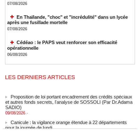
07/08/2026
En Thaïlande, "choc" et "incrédulité" dans un lycée
après une fusillade mortelle
07/08/2026
Cédéao : le PAPS veut renforcer son efficacité
opérationnelle
06/08/2026
LES DERNIERS ARTICLES
Proposition de loi portant encadrement des crédits spéciaux
et autres fonds secrets, l'analyse de SOSSOLI (Par Dr.Adama
SADIO)
09/08/2026
-
Canicule : la vigilance orange étendue à 22 départements
pour la journée de lundi
09/08/2026
-
États-Unis : le cancer de l’ancien président américain Joe