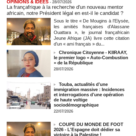
OPINIONS & IDEES
-
28/07/2026
Biden s’est aggravé, annonce son fils
La françafrique à la recherche d'un nouveau mentor
09/08/2026
-
africain, notre Président légal en est-il le candidat ?
Des échanges de frappes font cinq morts en Ukraine et en
Sous le titre « De Mougins à l’Elysée,
Russie
les amitiés françaises d’Alassane
09/08/2026
-
Ouattara », le journal françafricain
L'Iran exige pour rouvrir Ormuz que les Etats-Unis acceptent
Jeune Afrique (JA) livre cette citation
"toutes" ses conditions
d’un « ami français » du...
09/08/2026
-
Chronique Citoyenne - KIIRAAY,
Iran : « aucune négociation directe » en cours avec les
le premier logo « Auto-Combustion
États-Unis
» de la République
09/08/2026
-
28/07/2026
Chine : plus d’un million de personnes évacuées avant
l’arrivée du typhon Dolphin
Touba, actualités d’une
09/08/2026
-
immigration massive : Incidences
et interrogations d’une opération
un ancien colistier du Rassemblement national écroué pour
de haute voltige
le meurtre présumé de son ex-compagne
sociodémographique
09/08/2026
-
22/07/2026
ENTRETIEN EXCLUSIF – Boubacar Boris Diop : « Dans le
Sahel, l’enjeu n’est pas la lutte pour la démocratie mais la
COUPE DU MONDE DE FOOT
résistance à des puissances décidées à semer le chaos »
2026 - L'Espagne doit dédier sa
(Partie 2 & fin)
victoire à la Palestine !