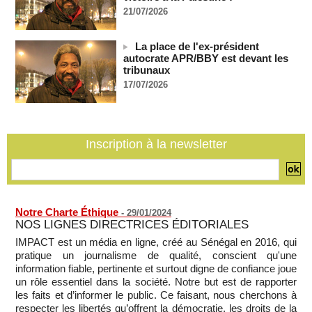
MOMAR DIENG
09/08/2026
-
21/07/2026
Les Émirats arabes unis annoncent que l'Iran a ciblé l'un de
leurs navires avec un missile dans le détroit d'Ormuz
La place de l'ex-président
08/08/2026
-
autocrate APR/BBY est devant les
Le bilan des décès liés à la « migration massive » vers
tribunaux
Ceuta s'élève désormais à 14 personnes, selon une autorité
17/07/2026
marocaine :
08/08/2026
-
Sénégal - Une revue de presse du 8 août 2026 (Par IA)
08/08/2026
-
MOMO ALADJI
Inscription à la newsletter
SENEGAL - Les Unes de la presse quotidienne du 8/9 août
2026
08/08/2026
-
MOMO ALADJI
Notre Charte Éthique
-
29/01/2024
NOS LIGNES DIRECTRICES ÉDITORIALES
IMPACT est un média en ligne, créé au Sénégal en 2016, qui
pratique un journalisme de qualité, conscient qu'une
information fiable, pertinente et surtout digne de confiance joue
un rôle essentiel dans la société. Notre but est de rapporter
les faits et d’informer le public. Ce faisant, nous cherchons à
respecter les libertés qu’offrent la démocratie, les droits de la