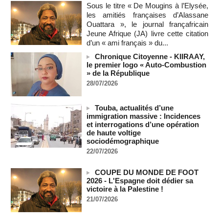
Sous le titre « De Mougins à l’Elysée,
Sénégal - Une revue de presse du 8 août 2026 (Par IA)
les amitiés françaises d’Alassane
08/08/2026
-
MOMO ALADJI
Ouattara », le journal françafricain
Jeune Afrique (JA) livre cette citation
SENEGAL - Les Unes de la presse quotidienne du 8/9 août
d’un « ami français » du...
2026
08/08/2026
-
MOMO ALADJI
Chronique Citoyenne - KIIRAAY,
le premier logo « Auto-Combustion
A Ceuta, les enfants migrants risquent d'être victimes de
» de la République
maltraitance et d'exploitation, avertissent des ONG
28/07/2026
07/08/2026
-
Les Bourses mondiales touchent des sommets après
l'emploi américain
Touba, actualités d’une
immigration massive : Incidences
07/08/2026
-
et interrogations d’une opération
"Construction de la Grande Côte D'ivoire" : Le Président
de haute voltige
Alassane Ouattara appelle à la contribution de toutes les forces
sociodémographique
vives de la nation
22/07/2026
07/08/2026
-
Polémique à l’Assemblée nationale : Yaël Braun-Pivet se dit
COUPE DU MONDE DE FOOT
"dépassée" par les critiques concernant le nouveau pavillon
2026 - L'Espagne doit dédier sa
07/08/2026
-
victoire à la Palestine !
21/07/2026
Depuis le « cessez-le-feu » à Gaza, les forces israéliennes
ont tué 300 enfants palestiniens (UNICEF)