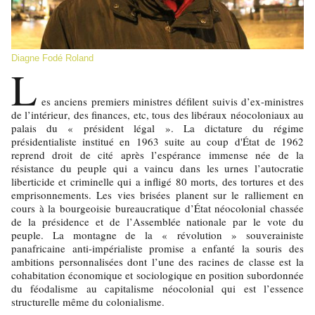
Diagne Fodé Roland
L
es anciens premiers ministres défilent suivis d’ex-ministres
de l’intérieur, des finances, etc, tous des libéraux néocoloniaux au
palais du « président légal ». La dictature du régime
présidentialiste institué en 1963 suite au coup d'État de 1962
reprend droit de cité après l’espérance immense née de la
résistance du peuple qui a vaincu dans les urnes l’autocratie
liberticide et criminelle qui a infligé 80 morts, des tortures et des
emprisonnements. Les vies brisées planent sur le ralliement en
cours à la bourgeoisie bureaucratique d’État néocolonial chassée
de la présidence et de l’Assemblée nationale par le vote du
peuple. La montagne de la « révolution » souverainiste
panafricaine anti-impérialiste promise a enfanté la souris des
ambitions personnalisées dont l’une des racines de classe est la
cohabitation économique et sociologique en position subordonnée
du féodalisme au capitalisme néocolonial qui est l’essence
structurelle même du colonialisme.