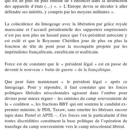
qui est de plus en plus entrain de s’enfoncer dans la destruction
des appareils d’états (…) ». « L’Europe devra se décider à aller
défendre ses intérêts, y compris par les moyens militaires ».
La coïncidence du limogeage avec la libération par grâce royale
marocaine et l’accueil présidentielle des supporters emprisonnés
n’est pas non plus un hasard parce que l’ex-président autocrate y
est exilé et que le Royaume Chérifien joue de plus en plus la
fonction de tête de pont pour la reconquête projetée par les
impérialistes françafricain, eurafricain et usafricain.
Force est de constater que le « président légal » est en passe de
devenir
le nouveau « butin de guerre » de la françafrique.
Que peut faire maintenant « le président légal » après ce
limogeage. Pour y répondre, il faut constater que les forces
politiques libérales néocoloniales agissent dans l’ombre pour
diviser pour mieux régner – les entristes du camp souverainiste de
la « coalition », les fractions BBY qui ont soutenu le candidat ex-
premier ministre, le PDS, Taxaw, sans omettre les libéraux encore
tapis dans Pastef et APTE –. Ces forces ont la particularité d’être
toutes discréditées constituent la base politique de l’opération de
transfuge du camp souverainiste vers le camp néocolonial libéral.