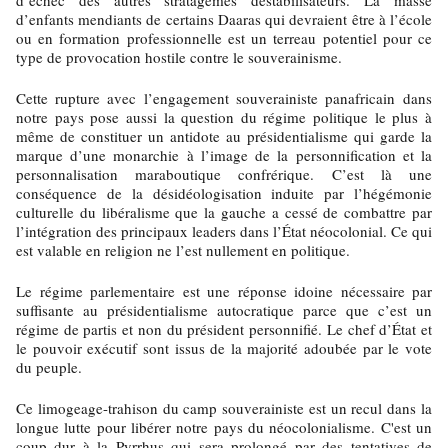
d’enfants mendiants de certains Daaras qui devraient être à l’école
ou en formation professionnelle est un terreau potentiel pour ce
type de provocation hostile contre le souverainisme.
Cette rupture avec l’engagement souverainiste panafricain dans
notre pays pose aussi la question du régime politique le plus à
même de constituer un antidote au présidentialisme qui garde la
marque d’une monarchie à l’image de la personnification et la
personnalisation maraboutique confrérique. C’est là une
conséquence de la désidéologisation induite par l’hégémonie
culturelle du libéralisme que la gauche a cessé de combattre par
l’intégration des principaux leaders dans l’État néocolonial. Ce qui
est valable en religion ne l’est nullement en politique.
Le régime parlementaire est une réponse idoine nécessaire par
suffisante au présidentialisme autocratique parce que c’est un
régime de partis et non du président personnifié. Le chef d’État et
le pouvoir exécutif sont issus de la majorité adoubée par le vote
du peuple.
Ce limogeage-trahison du camp souverainiste est un recul dans la
longue lutte pour libérer notre pays du néocolonialisme. C'est un
coup dur à la Pyrrhus qui sera prolongé par des tentatives de