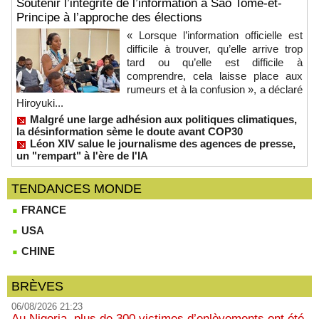
Soutenir l’intégrité de l’information à Sao Tomé-et-
Principe à l’approche des élections
« Lorsque l’information officielle est
difficile à trouver, qu’elle arrive trop
tard ou qu’elle est difficile à
comprendre, cela laisse place aux
rumeurs et à la confusion », a déclaré
Hiroyuki...
Malgré une large adhésion aux politiques climatiques,
la désinformation sème le doute avant COP30
Léon XIV salue le journalisme des agences de presse,
un "rempart" à l'ère de l'IA
TENDANCES MONDE
FRANCE
USA
CHINE
BRÈVES
06/08/2026 21:23
Au Nigeria, plus de 300 victimes d’enlèvements ont été