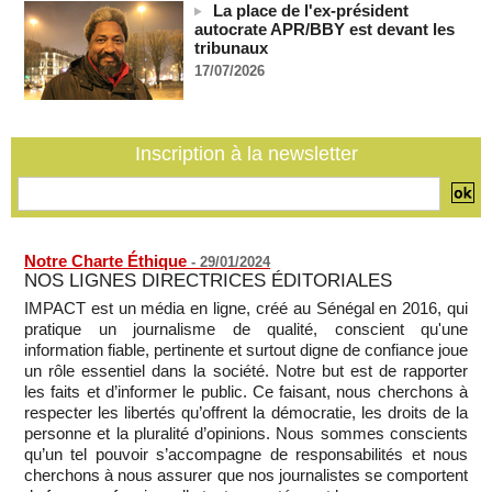
07/08/2026
-
La place de l'ex-président
autocrate APR/BBY est devant les
Guinée-Bissau - Première visite de la médiation sénégalaise
tribunaux
après le sommet de la Cedeao
17/07/2026
07/08/2026
-
Bénin: Patrice Talon élu président du Sénat, moins de trois
mois après son départ du pouvoir
07/08/2026
-
Inscription à la newsletter
Mali-Algérie : le PM Maïga affirme qu’il n’y a « aucune
rupture diplomatique » entre les 2 pays
07/08/2026
-
Notre Charte Éthique
-
29/01/2024
NOS LIGNES DIRECTRICES ÉDITORIALES
IMPACT est un média en ligne, créé au Sénégal en 2016, qui
pratique un journalisme de qualité, conscient qu'une
information fiable, pertinente et surtout digne de confiance joue
un rôle essentiel dans la société. Notre but est de rapporter
les faits et d’informer le public. Ce faisant, nous cherchons à
respecter les libertés qu’offrent la démocratie, les droits de la
personne et la pluralité d’opinions. Nous sommes conscients
qu’un tel pouvoir s’accompagne de responsabilités et nous
cherchons à nous assurer que nos journalistes se comportent