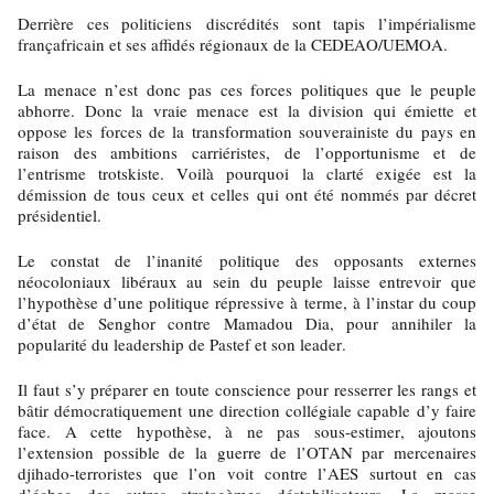
Derrière ces politiciens discrédités sont tapis l’impérialisme
françafricain et ses affidés régionaux de la CEDEAO/UEMOA.
La menace n’est donc pas ces forces politiques que le peuple
abhorre. Donc la vraie menace est la division qui émiette et
oppose les forces de la transformation souverainiste du pays en
raison des ambitions carriéristes, de l’opportunisme et de
l’entrisme trotskiste. Voilà pourquoi la clarté exigée est la
démission de tous ceux et celles qui ont été nommés par décret
présidentiel.
Le constat de l’inanité politique des opposants externes
néocoloniaux libéraux au sein du peuple laisse entrevoir que
l’hypothèse d’une politique répressive à terme, à l’instar du coup
d’état de Senghor contre Mamadou Dia, pour annihiler la
popularité du leadership de Pastef et son leader.
Il faut s’y préparer en toute conscience pour resserrer les rangs et
bâtir démocratiquement une direction collégiale capable d’y faire
face. A cette hypothèse, à ne pas sous-estimer, ajoutons
l’extension possible de la guerre de l’OTAN par mercenaires
djihado-terroristes que l’on voit contre l’AES surtout en cas
d’échec des autres stratagèmes déstabilisateurs. La masse