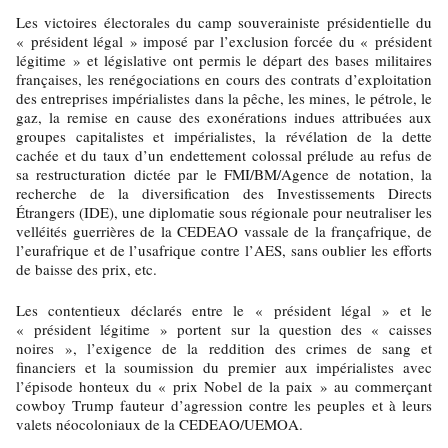
Les victoires électorales du camp souverainiste présidentielle du
« président légal » imposé par l’exclusion forcée du « président
légitime » et législative ont permis le départ des bases militaires
françaises, les renégociations en cours des contrats d’exploitation
des entreprises impérialistes dans la pêche, les mines, le pétrole, le
gaz, la remise en cause des exonérations indues attribuées aux
groupes capitalistes et impérialistes, la révélation de la dette
cachée et du taux d’un endettement colossal prélude au refus de
sa restructuration dictée par le FMI/BM/Agence de notation, la
recherche de la diversification des Investissements Directs
Étrangers (IDE), une diplomatie sous régionale pour neutraliser les
velléités guerrières de la CEDEAO vassale de la françafrique, de
l’eurafrique et de l’usafrique contre l’AES, sans oublier les efforts
de baisse des prix, etc.
Les contentieux déclarés entre le « président légal » et le
« président légitime » portent sur la question des « caisses
noires », l’exigence de la reddition des crimes de sang et
financiers et la soumission du premier aux impérialistes avec
l’épisode honteux du « prix Nobel de la paix » au commerçant
cowboy Trump fauteur d’agression contre les peuples et à leurs
valets néocoloniaux de la CEDEAO/UEMOA.