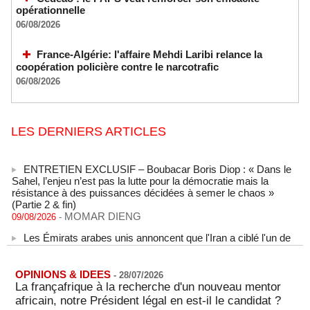
opérationnelle
06/08/2026
France-Algérie: l'affaire Mehdi Laribi relance la
coopération policière contre le narcotrafic
06/08/2026
LES DERNIERS ARTICLES
ENTRETIEN EXCLUSIF – Boubacar Boris Diop : « Dans le
Sahel, l’enjeu n’est pas la lutte pour la démocratie mais la
résistance à des puissances décidées à semer le chaos »
(Partie 2 & fin)
MOMAR DIENG
09/08/2026
-
Les Émirats arabes unis annoncent que l'Iran a ciblé l'un de
leurs navires avec un missile dans le détroit d'Ormuz
08/08/2026
-
Le bilan des décès liés à la « migration massive » vers
OPINIONS & IDEES
-
28/07/2026
Ceuta s'élève désormais à 14 personnes, selon une autorité
La françafrique à la recherche d'un nouveau mentor
marocaine :
africain, notre Président légal en est-il le candidat ?
08/08/2026
-