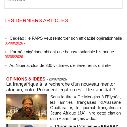
LES DERNIERS ARTICLES
Cédéao : le PAPS veut renforcer son efficacité opérationnelle
06/08/2026
-
L'armée nigériane obtient une hausse salariale historique
06/08/2026
-
Au Nigeria, plus de 300 victimes d’enlèvements ont été
libérées
06/08/2026
-
OPINIONS & IDEES
-
28/07/2026
Au Nigeria, plus de 300 victimes d’enlèvements ont été
La françafrique à la recherche d'un nouveau mentor
libérées
africain, notre Président légal en est-il le candidat ?
06/08/2026
-
Sous le titre « De Mougins à l’Elysée,
Soutenir l’intégrité de l’information à Sao Tomé-et-Principe à
les amitiés françaises d’Alassane
l’approche des élections
Ouattara », le journal françafricain
06/08/2026
-
Jeune Afrique (JA) livre cette citation
Taïwan bloque un pont stratégique lors de la simulation d'une
d’un « ami français » du...
invasion par la Chine
Chronique Citoyenne - KIIRAAY,
06/08/2026
-