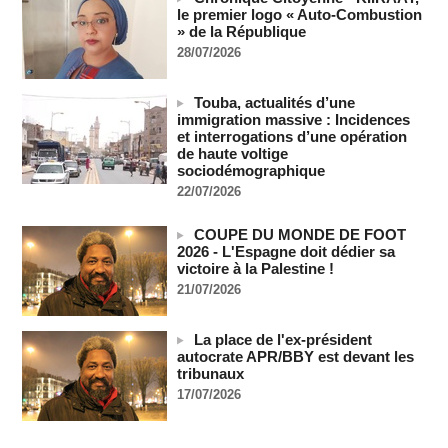
le premier logo « Auto-Combustion
Les Bourses mondiales suspendues au Moyen-Orient,
» de la République
records en Europe
28/07/2026
06/08/2026
-
Soudan du Sud : Les avocats de Riek Machar sollicitent un
Touba, actualités d’une
accès à leur client avant la prochaine audience
immigration massive : Incidences
06/08/2026
-
et interrogations d’une opération
de haute voltige
France-Algérie: l'affaire Mehdi Laribi relance la coopération
sociodémographique
policière contre le narcotrafic
22/07/2026
06/08/2026
-
Guinée : l'absence du président Doumbouya ravive les
COUPE DU MONDE DE FOOT
tensions politiques
2026 - L'Espagne doit dédier sa
06/08/2026
-
victoire à la Palestine !
Bénin: le nouveau Sénat élit son premier président
21/07/2026
06/08/2026
-
La Centrafrique et le Cameroun apaisent les tensions après
La place de l'ex-président
un incident frontalier
autocrate APR/BBY est devant les
06/08/2026
-
tribunaux
17/07/2026
Vu & Lu sur X - Donald Trump dans le piège à milliards de la
BBC
06/08/2026
-