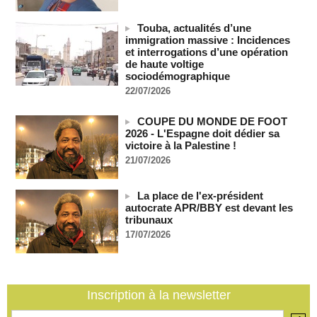
06/08/2026
-
Touba, actualités d’une
Au Nigeria, plus de 300 victimes d’enlèvements ont été
immigration massive : Incidences
libérées
et interrogations d’une opération
06/08/2026
-
de haute voltige
Soutenir l’intégrité de l’information à Sao Tomé-et-Principe à
sociodémographique
l’approche des élections
22/07/2026
06/08/2026
-
Taïwan bloque un pont stratégique lors de la simulation d'une
COUPE DU MONDE DE FOOT
invasion par la Chine
2026 - L'Espagne doit dédier sa
victoire à la Palestine !
06/08/2026
-
21/07/2026
Les Bourses mondiales suspendues au Moyen-Orient,
records en Europe
06/08/2026
-
La place de l'ex-président
autocrate APR/BBY est devant les
Soudan du Sud : Les avocats de Riek Machar sollicitent un
tribunaux
accès à leur client avant la prochaine audience
17/07/2026
06/08/2026
-
France-Algérie: l'affaire Mehdi Laribi relance la coopération
policière contre le narcotrafic
06/08/2026
-
Inscription à la newsletter