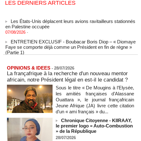
LES DERNIERS ARTICLES
Les États-Unis déplacent leurs avions ravitailleurs stationnés
en Palestine occupée
07/08/2026
-
ENTRETIEN EXCLUSIF - Boubacar Boris Diop – « Diomaye
Faye se comporte déjà comme un Président en fin de règne »
(Partie 1)
MOMAR DIENG
07/08/2026
-
SENEGAL - Les Unes de la presse quotidienne du 7 août
2026
OPINIONS & IDEES
-
28/07/2026
La françafrique à la recherche d'un nouveau mentor
07/08/2026
-
MOMO ALADJI
africain, notre Président légal en est-il le candidat ?
L'Iran annonce le démantèlement d'un réseau du Mossad
Sous le titre « De Mougins à l’Elysée,
dans la province de Kerman
les amitiés françaises d’Alassane
06/08/2026
-
Ouattara », le journal françafricain
Cédéao : le PAPS veut renforcer son efficacité opérationnelle
Jeune Afrique (JA) livre cette citation
06/08/2026
-
d’un « ami français » du...
L'armée nigériane obtient une hausse salariale historique
Chronique Citoyenne - KIIRAAY,
06/08/2026
-
le premier logo « Auto-Combustion
» de la République
Au Nigeria, plus de 300 victimes d’enlèvements ont été
28/07/2026
libérées