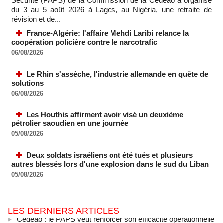
Sécurité (PAPS) de la Commission de la Cédéao a organisé
du 3 au 5 août 2026 à Lagos, au Nigéria, une retraite de
révision et de...
France-Algérie: l'affaire Mehdi Laribi relance la
coopération policière contre le narcotrafic
06/08/2026
Le Rhin s'assèche, l'industrie allemande en quête de
solutions
06/08/2026
Les Houthis affirment avoir visé un deuxième
pétrolier saoudien en une journée
05/08/2026
Deux soldats israéliens ont été tués et plusieurs
autres blessés lors d'une explosion dans le sud du Liban
05/08/2026
LES DERNIERS ARTICLES
Cédéao : le PAPS veut renforcer son efficacité opérationnelle
06/08/2026
-