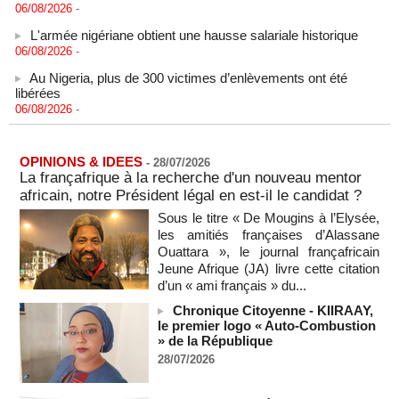
L'armée nigériane obtient une hausse salariale historique
06/08/2026
-
Au Nigeria, plus de 300 victimes d’enlèvements ont été
libérées
06/08/2026
-
Au Nigeria, plus de 300 victimes d’enlèvements ont été
libérées
06/08/2026
-
OPINIONS & IDEES
-
28/07/2026
La françafrique à la recherche d'un nouveau mentor
Soutenir l’intégrité de l’information à Sao Tomé-et-Principe à
africain, notre Président légal en est-il le candidat ?
l’approche des élections
06/08/2026
-
Sous le titre « De Mougins à l’Elysée,
les amitiés françaises d’Alassane
Taïwan bloque un pont stratégique lors de la simulation d'une
Ouattara », le journal françafricain
invasion par la Chine
Jeune Afrique (JA) livre cette citation
06/08/2026
-
d’un « ami français » du...
Les Bourses mondiales suspendues au Moyen-Orient,
Chronique Citoyenne - KIIRAAY,
records en Europe
le premier logo « Auto-Combustion
06/08/2026
-
» de la République
Soudan du Sud : Les avocats de Riek Machar sollicitent un
28/07/2026
accès à leur client avant la prochaine audience
06/08/2026
-