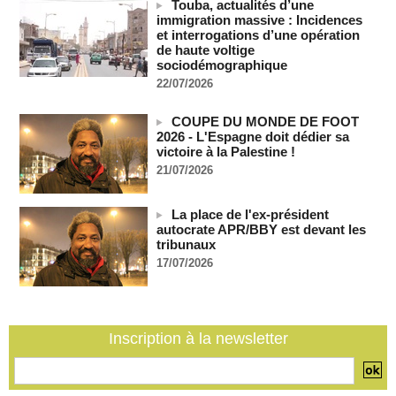
Touba, actualités d’une
France-Algérie: l'affaire Mehdi Laribi relance la coopération
immigration massive : Incidences
policière contre le narcotrafic
et interrogations d’une opération
06/08/2026
-
de haute voltige
sociodémographique
Guinée : l'absence du président Doumbouya ravive les
22/07/2026
tensions politiques
06/08/2026
-
COUPE DU MONDE DE FOOT
Bénin: le nouveau Sénat élit son premier président
2026 - L'Espagne doit dédier sa
06/08/2026
-
victoire à la Palestine !
21/07/2026
La Centrafrique et le Cameroun apaisent les tensions après
un incident frontalier
06/08/2026
-
La place de l'ex-président
autocrate APR/BBY est devant les
Vu & Lu sur X - Donald Trump dans le piège à milliards de la
tribunaux
BBC
06/08/2026
-
17/07/2026
Inscription à la newsletter