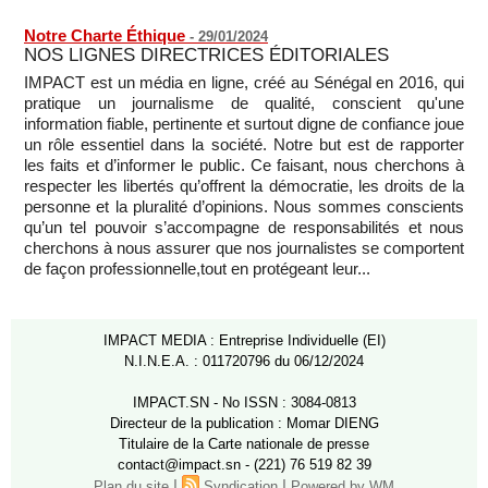
Notre Charte Éthique
-
29/01/2024
NOS LIGNES DIRECTRICES ÉDITORIALES
IMPACT est un média en ligne, créé au Sénégal en 2016, qui
pratique un journalisme de qualité, conscient qu'une
information fiable, pertinente et surtout digne de confiance joue
un rôle essentiel dans la société. Notre but est de rapporter
les faits et d’informer le public. Ce faisant, nous cherchons à
respecter les libertés qu’offrent la démocratie, les droits de la
personne et la pluralité d’opinions. Nous sommes conscients
qu’un tel pouvoir s’accompagne de responsabilités et nous
cherchons à nous assurer que nos journalistes se comportent
de façon professionnelle,tout en protégeant leur...
IMPACT MEDIA : Entreprise Individuelle (EI)
N.I.N.E.A. : 011720796 du 06/12/2024
IMPACT.SN - No ISSN : 3084-0813
Directeur de la publication : Momar DIENG
Titulaire de la Carte nationale de presse
contact@impact.sn - (221) 76 519 82 39
|
|
Plan du site
Syndication
Powered by WM