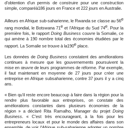
d’obtention d’un permis de construire pour une construction
simple, comparéà186 jours en France et 222 jours en Australie.
e
Ailleurs en Afrique sub-saharienne, le Rwanda se classe au 56
e
e
rang mondial, le Botswana 71
et l’Afrique du Sud 74
. Pour la
première fois, le rapport
Doing Business
couvre la Somalie, ce
qui amène à 190 nombre total des économies étudiées par le
e
rapport. La Somalie se trouve à la190
place.
Les données de
Doing Business
constatent des améliorations
continues à mesure que les gouvernements poursuivent la
mise en œuvre de leurs programmes de réforme. Par exemple,
il faut maintenant en moyenne de 27 jours pour créer une
entreprise en Afrique subsaharienne, contre 37 jours il y a cinq
ans.
« Bien qu’il reste encore beaucoup à faire dans la région pour la
rendre plus favorable aux entreprises, on constate des
améliorations constantes dans plusieurs économies de la
région » a déclaré Rita Ramalho, Manager du projet
Doing
Business
. « C’est très encourageant, à la fois pour les
entrepreneurs locaux et pour le monde des affaires dans son
ensemble, de voir l’Afrique sub-saharienne adopter un nombre