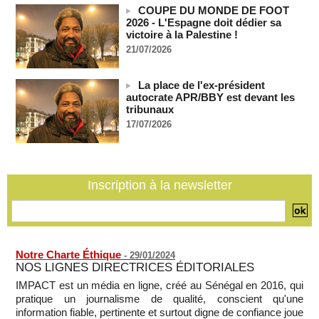
demande une enquête pour crime de guerre
COUPE DU MONDE DE FOOT
07/08/2026
-
2026 - L'Espagne doit dédier sa
victoire à la Palestine !
Côte d'Ivoire : le président Ouattara accorde la grâce à 4.661
détenus
21/07/2026
07/08/2026
-
Plagiat à Cambridge - L’université va réexaminer le
La place de l'ex-président
recrutement de ses enseignants
autocrate APR/BBY est devant les
07/08/2026
-
tribunaux
17/07/2026
La Türkiye, l’Arabie saoudite et le Pakistan signent un accord
conjoint de défense à La Mecque
07/08/2026
-
La Bourse de Paris termine en hausse et poursuit sa course
Inscription à la newsletter
aux records
07/08/2026
-
Notre Charte Éthique
-
29/01/2024
NOS LIGNES DIRECTRICES ÉDITORIALES
IMPACT est un média en ligne, créé au Sénégal en 2016, qui
pratique un journalisme de qualité, conscient qu'une
information fiable, pertinente et surtout digne de confiance joue