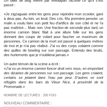
Un billet de blog relevé par Mediapart raconte ce qu’il s’est
passé :
«Je zigzaguais entre les gens pour rejoindre mon scooter, garé
à deux pas. Au loin, un bruit. Des cris. Ma première pensée: un
malin a voulu faire son petit feu d’artifice de son côté et ne l’a
pas maîtrisé… Mais non. Une fraction de seconde plus tard, un
énorme camion blanc filait à une allure folle sur les gens
donnant des coups de volant pour faucher un maximum de
personnes. Ce camion de la mort est passé à quelques mètres
de moi et je n’ai pas réalisé. J’ai vu des corps volaient comme
des quilles de bowling sur son passage. Entendu des bruits,
des hurlements que je n’oublierai jamais.»
Un autre témoin de la scène a écrit :
«J’ai vu un énorme camion foncer droit vers nous, en emportant
des dizaines de personnes sur son passage. Les gens criaient,
certains se jetaient dans l’eau par peur. D’autres se sont
réfugiés dans les bars du Vieux Nice, à proximité de la
Promenade.»
NOMBRE DE LECTURES : 200 FOIS
NOUVEAU COMMENTAIRE :