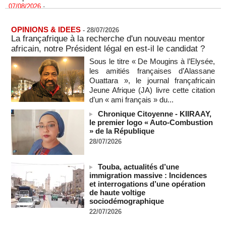
"Construction de la Grande Côte D'ivoire" : Le Président
Alassane Ouattara appelle à la contribution de toutes les forces
OPINIONS & IDEES
-
28/07/2026
vives de la nation
La françafrique à la recherche d'un nouveau mentor
07/08/2026
-
africain, notre Président légal en est-il le candidat ?
Polémique à l’Assemblée nationale : Yaël Braun-Pivet se dit
Sous le titre « De Mougins à l’Elysée,
"dépassée" par les critiques concernant le nouveau pavillon
les amitiés françaises d’Alassane
07/08/2026
-
Ouattara », le journal françafricain
Depuis le « cessez-le-feu » à Gaza, les forces israéliennes
Jeune Afrique (JA) livre cette citation
ont tué 300 enfants palestiniens (UNICEF)
d’un « ami français » du...
07/08/2026
-
Chronique Citoyenne - KIIRAAY,
Guinée-Bissau - Première visite de la médiation sénégalaise
le premier logo « Auto-Combustion
après le sommet de la Cedeao
» de la République
07/08/2026
-
28/07/2026
Bénin: Patrice Talon élu président du Sénat, moins de trois
mois après son départ du pouvoir
Touba, actualités d’une
07/08/2026
-
immigration massive : Incidences
et interrogations d’une opération
Mali-Algérie : le PM Maïga affirme qu’il n’y a « aucune
de haute voltige
rupture diplomatique » entre les 2 pays
sociodémographique
07/08/2026
-
22/07/2026
Journaliste libanaise tuée par Israël : Amnesty France