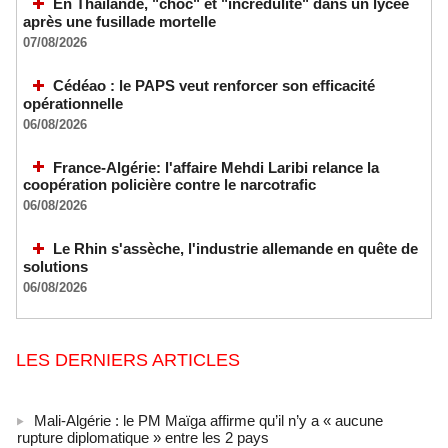
En Thaïlande, "choc" et "incrédulité" dans un lycée
après une fusillade mortelle
07/08/2026
Cédéao : le PAPS veut renforcer son efficacité
opérationnelle
06/08/2026
France-Algérie: l'affaire Mehdi Laribi relance la
coopération policière contre le narcotrafic
06/08/2026
Le Rhin s'assèche, l'industrie allemande en quête de
solutions
06/08/2026
LES DERNIERS ARTICLES
Mali-Algérie : le PM Maïga affirme qu’il n’y a « aucune
rupture diplomatique » entre les 2 pays
07/08/2026
-