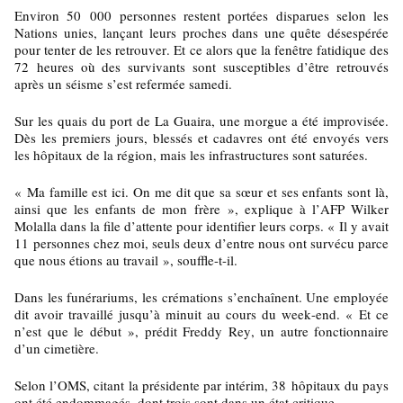
Environ 50 000 personnes restent portées disparues selon les
Nations unies, lançant leurs proches dans une quête désespérée
pour tenter de les retrouver. Et ce alors que la fenêtre fatidique des
72 heures où des survivants sont susceptibles d’être retrouvés
après un séisme s’est refermée samedi.
Sur les quais du port de La Guaira, une morgue a été improvisée.
Dès les premiers jours, blessés et cadavres ont été envoyés vers
les hôpitaux de la région, mais les infrastructures sont saturées.
« Ma famille est ici. On me dit que sa sœur et ses enfants sont là,
ainsi que les enfants de mon frère », explique à l’AFP Wilker
Molalla dans la file d’attente pour identifier leurs corps. « Il y avait
11 personnes chez moi, seuls deux d’entre nous ont survécu parce
que nous étions au travail », souffle-t-il.
Dans les funérariums, les crémations s’enchaînent. Une employée
dit avoir travaillé jusqu’à minuit au cours du week-end. « Et ce
n’est que le début », prédit Freddy Rey, un autre fonctionnaire
d’un cimetière.
Selon l’OMS, citant la présidente par intérim, 38 hôpitaux du pays
ont été endommagés, dont trois sont dans un état critique.