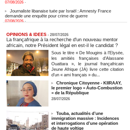
Journaliste libanaise tuée par Israël : Amnesty France
demande une enquête pour crime de guerre
07/08/2026
-
Côte d'Ivoire : le président Ouattara accorde la grâce à 4.661
détenus
OPINIONS & IDEES
-
28/07/2026
07/08/2026
-
La françafrique à la recherche d'un nouveau mentor
Plagiat à Cambridge - L’université va réexaminer le
africain, notre Président légal en est-il le candidat ?
recrutement de ses enseignants
Sous le titre « De Mougins à l’Elysée,
07/08/2026
-
les amitiés françaises d’Alassane
La Türkiye, l’Arabie saoudite et le Pakistan signent un accord
Ouattara », le journal françafricain
conjoint de défense à La Mecque
Jeune Afrique (JA) livre cette citation
07/08/2026
-
d’un « ami français » du...
La Bourse de Paris termine en hausse et poursuit sa course
Chronique Citoyenne - KIIRAAY,
aux records
le premier logo « Auto-Combustion
07/08/2026
-
» de la République
28/07/2026
En Thaïlande, "choc" et "incrédulité" dans un lycée après une
fusillade mortelle
07/08/2026
-
Touba, actualités d’une
immigration massive : Incidences
Hydrocarbures : les entreprises d’État font des recettes de
et interrogations d’une opération
37,5 milliards de francs CFA au premier semestre de 2025
de haute voltige
07/08/2026
-