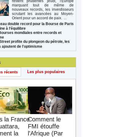
restent prudentes jeudi, l'Europe
marquant tout de même de
nouveaux records, les investisseurs
scrutant les avancées au Moyen-
Orient pour un accord de paix. ...
eau double record pour la Bourse de Paris
ne à l'équilibre
Bourses mondiales entre records et
sme
Street profite du plongeon du pétrole, les
s ajoutent de l'optimisme
s
Les plus populaires
us récents
s la France
Comment le
uattara,
FMI étouffe
ent la
l'Afrique (Par