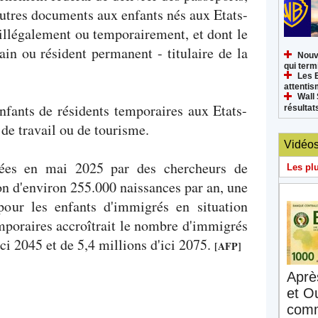
autres documents aux enfants nés aux Etats-
illégalement ou temporairement, et dont le
ain ou résident permanent - titulaire de la
Nouv
qui termi
Les 
attenti
Wall 
nfants de résidents temporaires aux Etats-
résultat
 de travail ou de tourisme.
Vidéo
isées en mai 2025 par des chercheurs de
Les pl
son d'environ 255.000 naissances par an, une
pour les enfants d'immigrés en situation
emporaires accroîtrait le nombre d'immigrés
ici 2045 et de 5,4 millions d'ici 2075.
[AFP]
Aprè
et O
comm