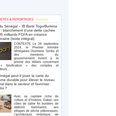
ETES & REPORTAGES
- 25/10/2025
du Sénégal – IB Bank Togo/Burkina
: blanchiment d’une dette cachée
5 milliards FCFA en créance
raine (texte intégral)
CONTEXTE Le 26 septembre
2024, le Premier ministre
sénégalais Ousmane Sonko et
des membres du
gouvernement livrent à la
presse des détails concernant
« falsification » des comptes et
teurs...
négal peut-il jouer la carte du
sme durable pour élever le niveau
al dans le secteur et favoriser
loi ?
025
Avec sa capitale riche de
culture et d’histoire, Dakar, ses
côtes de sable fin bordées de
stations balnéaires, ses
villages de pêche pittoresques,
l’architecture historique de