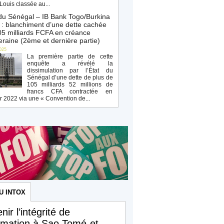
Louis classée au...
du Sénégal – IB Bank Togo/Burkina
: blanchiment d’une dette cachée
5 milliards FCFA en créance
raine (2ème et dernière partie)
025
La première partie de cette
enquête a révélé la
dissimulation par l’État du
Sénégal d’une dette de plus de
105 milliards 52 millions de
francs CFA contractée en
r 2022 via une « Convention de...
U INTOX
nir l’intégrité de
ormation à Sao Tomé-et-