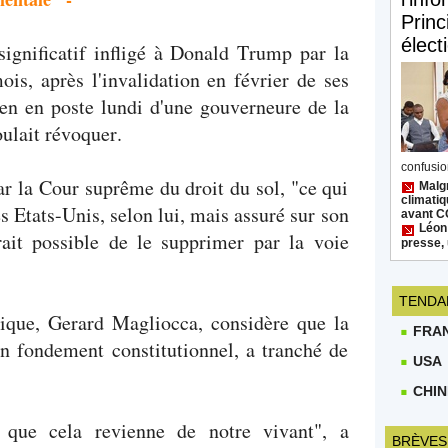
Princ
élect
 significatif infligé à Donald Trump par la
is, après l'invalidation en février de ses
ien en poste lundi d'une gouverneure de la
ulait révoquer.
confusion
ar la Cour suprême du droit du sol, "ce qui
Malgr
climatiq
 Etats-Unis, selon lui, mais assuré sur son
avant 
Léon
rait possible de le supprimer par la voie
presse, 
TENDA
dique, Gerard Magliocca, considère que la
FRA
n fondement constitutionnel, a tranché de
USA
CHIN
 que cela revienne de notre vivant", a
BRÈVES