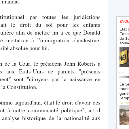
d mandat.
itutionnel par toutes les juridictions
ENQU
imait le droit du sol pour les enfants
État 
gulière afin de mettre fin à ce que Donald
Faso 
de 10
incitation à l'immigration clandestine,
souve
rité absolue pour lui.
m de la Cour, le président John Roberts a
s aux Etats-Unis de parents "présents
une 
indica
ent" sont "citoyens par la naissance en
Le Sé
la Constitution.
touri
génér
l’emp
mme aujourd'hui, était le droit d'avoir des
17/10/2
ent à notre communauté politique", a-t-il
 analyse historique de la nationalité aux