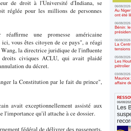
eur de droit à l'Université d'Indiana, se
06/08/2026
soit réglée pour les millions de personnes
Au Niger
ont été l
06/08/2026
Bénin: l
présiden
 réaffirme une promesse américaine
06/08/2026
ici, vous êtes citoyen de ce pays", a réagi
La Centr
ang, la directrice juridique de l'influente
tensions 
 droits civiques ACLU, qui avait plaidé
05/08/2026
Les Hout
annulation du décret.
pétrolie
03/08/2026
Maurice:
ger la Constitution par le fait du prince",
affaire d
RESSOU
06/08/20
cain avait exceptionnellement assisté aux
Les 
e l'importance qu'il attache à ce dossier.
susp
reco
rnement fédéral de délivrer des passeports,