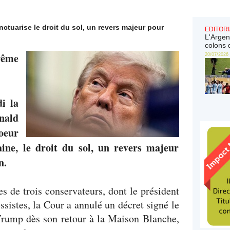
tuarise le droit du sol, un revers majeur pour
EDITORI
L'Argen
colons 
ême
20/07/2026
i la
nald
oeur
ine, le droit du sol, un revers majeur
n.
les de trois conservateurs, dont le président
essistes, la Cour a annulé un décret signé le
Trump dès son retour à la Maison Blanche,