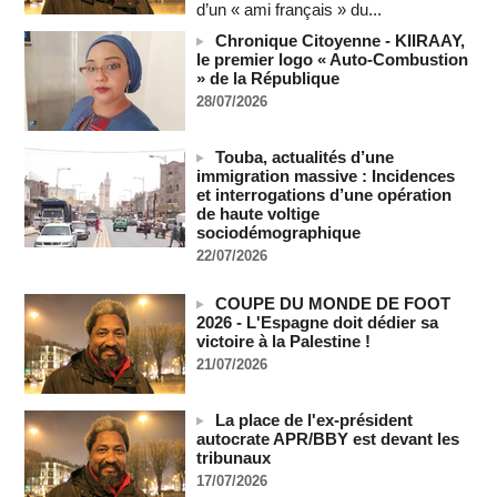
Taïwan bloque un pont stratégique lors de la simulation d'une
d’un « ami français » du...
invasion par la Chine
Chronique Citoyenne - KIIRAAY,
06/08/2026
-
le premier logo « Auto-Combustion
Les Bourses mondiales suspendues au Moyen-Orient,
» de la République
records en Europe
28/07/2026
06/08/2026
-
Soudan du Sud : Les avocats de Riek Machar sollicitent un
Touba, actualités d’une
accès à leur client avant la prochaine audience
immigration massive : Incidences
06/08/2026
-
et interrogations d’une opération
de haute voltige
France-Algérie: l'affaire Mehdi Laribi relance la coopération
sociodémographique
policière contre le narcotrafic
22/07/2026
06/08/2026
-
Guinée : l'absence du président Doumbouya ravive les
COUPE DU MONDE DE FOOT
tensions politiques
2026 - L'Espagne doit dédier sa
06/08/2026
-
victoire à la Palestine !
Bénin: le nouveau Sénat élit son premier président
21/07/2026
06/08/2026
-
La Centrafrique et le Cameroun apaisent les tensions après
La place de l'ex-président
un incident frontalier
autocrate APR/BBY est devant les
tribunaux
06/08/2026
-
17/07/2026
Vu & Lu sur X - Donald Trump dans le piège à milliards de la