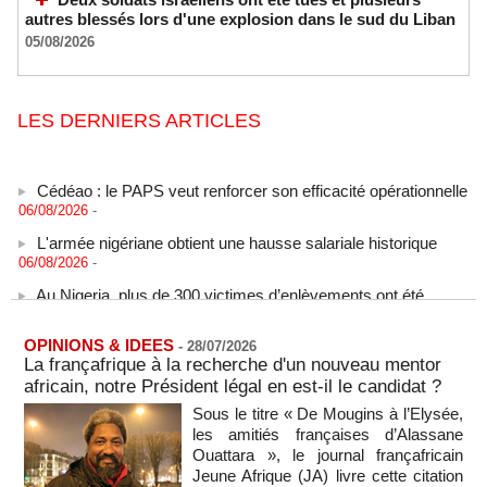
autres blessés lors d'une explosion dans le sud du Liban
05/08/2026
LES DERNIERS ARTICLES
Cédéao : le PAPS veut renforcer son efficacité opérationnelle
06/08/2026
-
L'armée nigériane obtient une hausse salariale historique
06/08/2026
-
Au Nigeria, plus de 300 victimes d’enlèvements ont été
libérées
06/08/2026
-
OPINIONS & IDEES
-
28/07/2026
Au Nigeria, plus de 300 victimes d’enlèvements ont été
La françafrique à la recherche d'un nouveau mentor
libérées
africain, notre Président légal en est-il le candidat ?
06/08/2026
-
Sous le titre « De Mougins à l’Elysée,
Soutenir l’intégrité de l’information à Sao Tomé-et-Principe à
les amitiés françaises d’Alassane
l’approche des élections
Ouattara », le journal françafricain
06/08/2026
-
Jeune Afrique (JA) livre cette citation