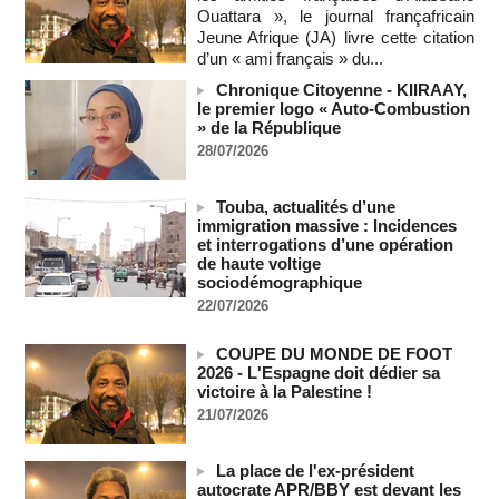
Sénégal - Une revue de presse du 8 août 2026 (Par IA)
Ouattara », le journal françafricain
08/08/2026
-
MOMO ALADJI
Jeune Afrique (JA) livre cette citation
SENEGAL - Les Unes de la presse quotidienne du 8/9 août
d’un « ami français » du...
2026
Chronique Citoyenne - KIIRAAY,
08/08/2026
-
MOMO ALADJI
le premier logo « Auto-Combustion
A Ceuta, les enfants migrants risquent d'être victimes de
» de la République
maltraitance et d'exploitation, avertissent des ONG
28/07/2026
07/08/2026
-
Les Bourses mondiales touchent des sommets après
Touba, actualités d’une
l'emploi américain
immigration massive : Incidences
07/08/2026
-
et interrogations d’une opération
de haute voltige
"Construction de la Grande Côte D'ivoire" : Le Président
sociodémographique
Alassane Ouattara appelle à la contribution de toutes les forces
22/07/2026
vives de la nation
07/08/2026
-
COUPE DU MONDE DE FOOT
Polémique à l’Assemblée nationale : Yaël Braun-Pivet se dit
2026 - L'Espagne doit dédier sa
"dépassée" par les critiques concernant le nouveau pavillon
victoire à la Palestine !
07/08/2026
-
21/07/2026
Depuis le « cessez-le-feu » à Gaza, les forces israéliennes
ont tué 300 enfants palestiniens (UNICEF)
La place de l'ex-président
07/08/2026
-
autocrate APR/BBY est devant les