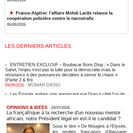
06/08/2026
France-Algérie: l'affaire Mehdi Laribi relance la
coopération policière contre le narcotrafic
06/08/2026
LES DERNIERS ARTICLES
ENTRETIEN EXCLUSIF – Boubacar Boris Diop : « Dans le
Sahel, l’enjeu n’est pas la lutte pour la démocratie mais la
résistance à des puissances décidées à semer le chaos »
(Partie 2 & fin)
MOMAR DIENG
09/08/2026
-
Les Émirats arabes unis annoncent que l'Iran a ciblé l'un de
leurs navires avec un missile dans le détroit d'Ormuz
08/08/2026
-
OPINIONS & IDEES
-
28/07/2026
Le bilan des décès liés à la « migration massive » vers
La françafrique à la recherche d'un nouveau mentor
Ceuta s'élève désormais à 14 personnes, selon une autorité
africain, notre Président légal en est-il le candidat ?
marocaine :
08/08/2026
-
Sous le titre « De Mougins à l’Elysée,
les amitiés françaises d’Alassane