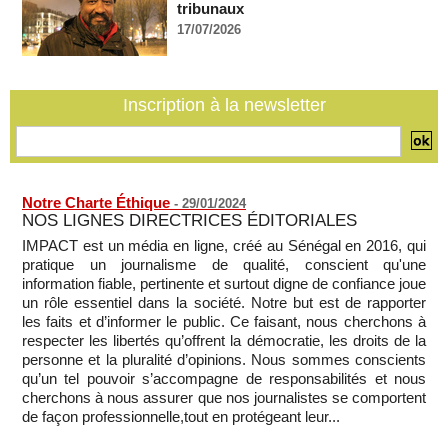
Guinée-Bissau - Première visite de la médiation sénégalaise
tribunaux
après le sommet de la Cedeao
17/07/2026
07/08/2026
-
Bénin: Patrice Talon élu président du Sénat, moins de trois
mois après son départ du pouvoir
Inscription à la newsletter
07/08/2026
-
Mali-Algérie : le PM Maïga affirme qu’il n’y a « aucune
rupture diplomatique » entre les 2 pays
07/08/2026
-
Notre Charte Éthique
-
29/01/2024
NOS LIGNES DIRECTRICES ÉDITORIALES
IMPACT est un média en ligne, créé au Sénégal en 2016, qui
pratique un journalisme de qualité, conscient qu'une
information fiable, pertinente et surtout digne de confiance joue
un rôle essentiel dans la société. Notre but est de rapporter
les faits et d’informer le public. Ce faisant, nous cherchons à
respecter les libertés qu’offrent la démocratie, les droits de la
personne et la pluralité d’opinions. Nous sommes conscients
qu’un tel pouvoir s’accompagne de responsabilités et nous
cherchons à nous assurer que nos journalistes se comportent
de façon professionnelle,tout en protégeant leur...