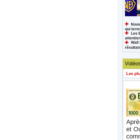
Nouv
qui termi
Les 
attenti
Wall 
résultat
Vidéo
Les pl
Aprè
et O
comm