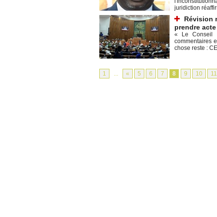
l'inconstitutio
juridiction réaff
Révision 
prendre acte
« Le Conseil c
commentaires et
chose reste : 
1
...
«
5
6
7
8
9
10
11