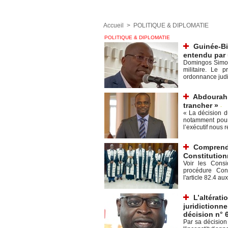
Accueil
>
POLITIQUE & DIPLOMATIE
POLITIQUE & DIPLOMATIE
Guinée-Bi
entendu par u
Domingos Simoes
militaire. Le 
ordonnance judici
Abdourahm
trancher »
-
« La décision du
notamment pour 
l’exécutif nous r
Comprendr
Constitutionn
Voir les Consi
procédure Consid
l'article 82.4 aux
L’altérati
juridictionne
décision n° 
Par sa décision