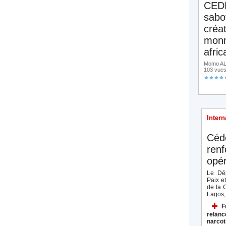
CED
sabo
créa
monn
afric
Momo ALA
103 vue
Intern
Céd
renf
opér
Le Dép
Paix e
de la 
Lagos, 
F
relanc
narcot