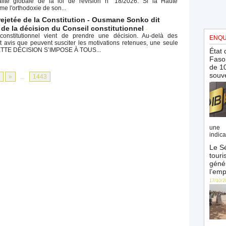
nnalité globale de la loi de révision n° 18/2026. Si la Haute
irme l'orthodoxie de son...
rejetée de la Constitution - Ousmane Sonko dit
 de la décision du Conseil constitutionnel
-
onstitutionnel vient de prendre une décision. Au-delà des
ENQU
 avis que peuvent susciter les motivations retenues, une seule
CETTE DÉCISION S’IMPOSE À TOUS...
État 
Faso 
de 10
souve
»
...
1443
une 
indica
Le Sé
touri
génér
l’emp
17/10/2