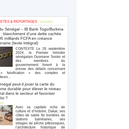
ETES & REPORTAGES
- 25/10/2025
du Sénégal – IB Bank Togo/Burkina
: blanchiment d’une dette cachée
5 milliards FCFA en créance
raine (texte intégral)
CONTEXTE Le 26 septembre
2024, le Premier ministre
sénégalais Ousmane Sonko et
des membres du
gouvernement livrent à la
presse des détails concernant
« falsification » des comptes et
teurs...
négal peut-il jouer la carte du
sme durable pour élever le niveau
al dans le secteur et favoriser
loi ?
025
Avec sa capitale riche de
culture et d’histoire, Dakar, ses
côtes de sable fin bordées de
stations balnéaires, ses
villages de pêche pittoresques,
l’architecture historique de