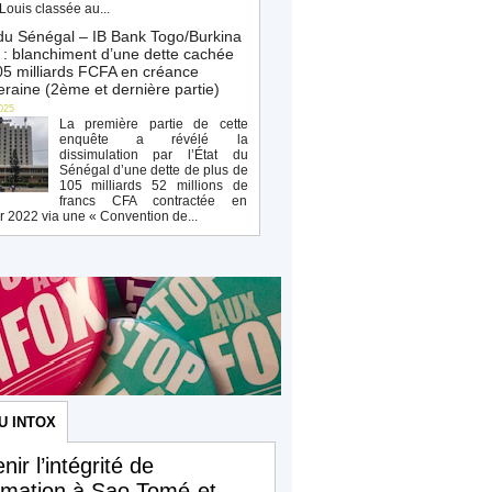
Louis classée au...
du Sénégal – IB Bank Togo/Burkina
: blanchiment d’une dette cachée
5 milliards FCFA en créance
raine (2ème et dernière partie)
025
La première partie de cette
enquête a révélé la
dissimulation par l’État du
Sénégal d’une dette de plus de
105 milliards 52 millions de
francs CFA contractée en
r 2022 via une « Convention de...
U INTOX
nir l’intégrité de
ormation à Sao Tomé-et-