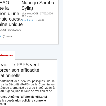
EAO
Ndongo Samba
te la
Sylla)
tion d'une
Momo ALADJI | 17/07/2026 |
272 vues
aie ouest-
(0 vote)
aine unique
DJI | 05/08/2026 |
s
(0 vote)
ationales
éao : le PAPS veut
orcer son efficacité
ationnelle
artement des Affaires politiques, de la
t de la Sécurité (PAPS) de la Commission
Cédéao a organisé du 3 au 5 août 2026 à
au Nigéria, une retraite de révision et de...
rance-Algérie: l'affaire Mehdi Laribi
e la coopération policière contre le
rafic