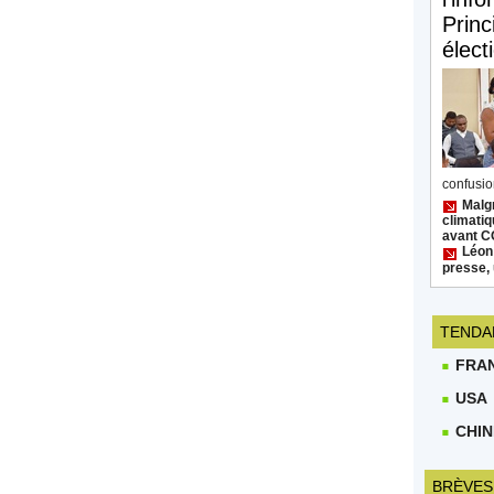
Princ
élect
confusion
Malgr
climatiq
avant 
Léon
presse, 
TENDA
FRA
USA
CHIN
BRÈVES