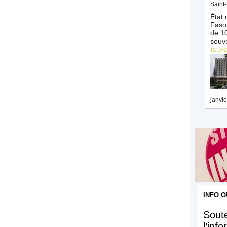
Saint-
État 
Faso 
de 10
souve
10/10/2
janvie
INFO O
Soute
l’inf