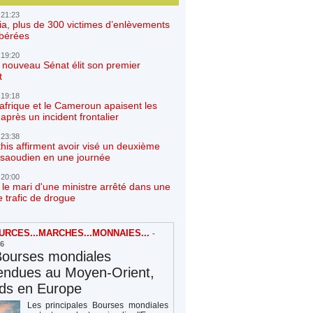
 21:23
ia, plus de 300 victimes d’enlèvements
ibérées
 19:20
e nouveau Sénat élit son premier
t
 19:18
afrique et le Cameroun apaisent les
après un incident frontalier
 23:38
his affirment avoir visé un deuxième
r saoudien en une journée
 20:00
 le mari d'une ministre arrêté dans une
e trafic de drogue
RCES...MARCHES...MONNAIES...
-
26
Bourses mondiales
endues au Moyen-Orient,
rds en Europe
Les principales Bourses mondiales