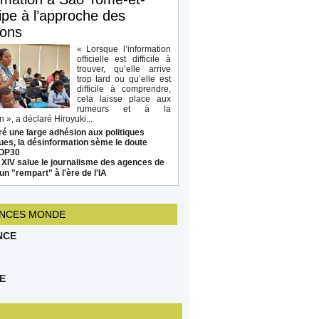
ipe à l’approche des
ions
« Lorsque l’information
officielle est difficile à
trouver, qu’elle arrive
trop tard ou qu’elle est
difficile à comprendre,
cela laisse place aux
rumeurs et à la
 », a déclaré Hiroyuki...
é une large adhésion aux politiques
ues, la désinformation sème le doute
COP30
 XIV salue le journalisme des agences de
un "rempart" à l'ère de l'IA
NCES MONDE
NCE
E