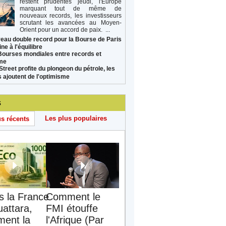
restent prudentes jeudi, l'Europe
marquant tout de même de
nouveaux records, les investisseurs
scrutant les avancées au Moyen-
Orient pour un accord de paix. ...
eau double record pour la Bourse de Paris
ne à l'équilibre
Bourses mondiales entre records et
sme
Street profite du plongeon du pétrole, les
s ajoutent de l'optimisme
s
Les plus populaires
us récents
s la France
Comment le
uattara,
FMI étouffe
ent la
l'Afrique (Par