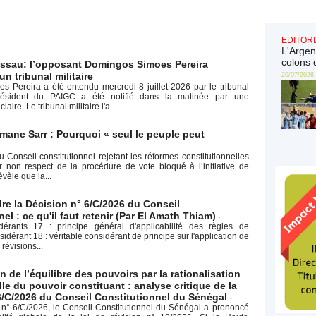
EDITORI
L'Argen
colons 
ssau: l’opposant Domingos Simoes Pereira
n tribunal militaire
20/07/2026
-
 Pereira a été entendu mercredi 8 juillet 2026 par le tribunal
président du PAIGC a été notifié dans la matinée par une
aire. Le tribunal militaire l'a...
ane Sarr : Pourquoi « seul le peuple peut
 Conseil constitutionnel rejetant les réformes constitutionnelles
non respect de la procédure de vote bloqué à l’initiative de
évèle que la...
e la Décision n° 6/C/2026 du Conseil
el : ce qu'il faut retenir (Par El Amath Thiam)
-
dérants 17 : principe général d'applicabilité des règles de
érant 18 : véritable considérant de principe sur l'application de
 révisions...
on de l’équilibre des pouvoirs par la rationalisation
lle du pouvoir constituant : analyse critique de la
6/C/2026 du Conseil Constitutionnel du Sénégal
-
 n° 6/C/2026, le Conseil Constitutionnel du Sénégal a prononcé