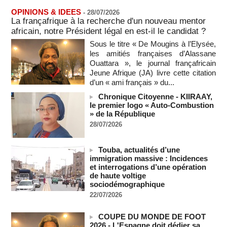
06/08/2026
-
OPINIONS & IDEES
-
28/07/2026
Au Nigeria, plus de 300 victimes d’enlèvements ont été
La françafrique à la recherche d'un nouveau mentor
libérées
africain, notre Président légal en est-il le candidat ?
06/08/2026
-
Sous le titre « De Mougins à l’Elysée,
Au Nigeria, plus de 300 victimes d’enlèvements ont été
les amitiés françaises d’Alassane
libérées
Ouattara », le journal françafricain
06/08/2026
-
Jeune Afrique (JA) livre cette citation
Soutenir l’intégrité de l’information à Sao Tomé-et-Principe à
d’un « ami français » du...
l’approche des élections
Chronique Citoyenne - KIIRAAY,
06/08/2026
-
le premier logo « Auto-Combustion
» de la République
Taïwan bloque un pont stratégique lors de la simulation d'une
invasion par la Chine
28/07/2026
06/08/2026
-
Les Bourses mondiales suspendues au Moyen-Orient,
Touba, actualités d’une
records en Europe
immigration massive : Incidences
06/08/2026
-
et interrogations d’une opération
de haute voltige
Soudan du Sud : Les avocats de Riek Machar sollicitent un
sociodémographique
accès à leur client avant la prochaine audience
22/07/2026
06/08/2026
-
France-Algérie: l'affaire Mehdi Laribi relance la coopération
COUPE DU MONDE DE FOOT
policière contre le narcotrafic
2026 - L'Espagne doit dédier sa