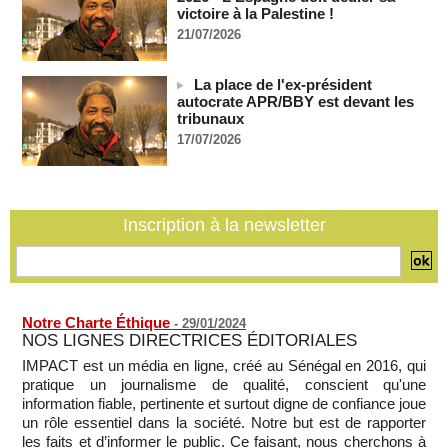
06/08/2026
-
victoire à la Palestine !
21/07/2026
Guinée : l'absence du président Doumbouya ravive les
tensions politiques
06/08/2026
-
La place de l'ex-président
autocrate APR/BBY est devant les
Bénin: le nouveau Sénat élit son premier président
tribunaux
06/08/2026
-
17/07/2026
La Centrafrique et le Cameroun apaisent les tensions après
un incident frontalier
06/08/2026
-
Inscription à la newsletter
Notre Charte Éthique
-
29/01/2024
NOS LIGNES DIRECTRICES ÉDITORIALES
IMPACT est un média en ligne, créé au Sénégal en 2016, qui
pratique un journalisme de qualité, conscient qu'une
information fiable, pertinente et surtout digne de confiance joue
un rôle essentiel dans la société. Notre but est de rapporter
les faits et d’informer le public. Ce faisant, nous cherchons à