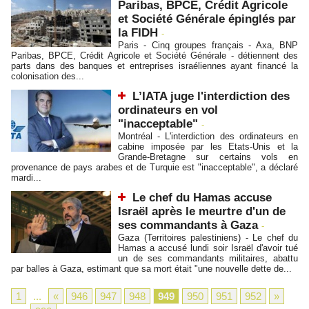
Paribas, BPCE, Crédit Agricole
et Société Générale épinglés par
la FIDH
-
Paris - Cinq groupes français - Axa, BNP
Paribas, BPCE, Crédit Agricole et Société Générale - détiennent des
parts dans des banques et entreprises israéliennes ayant financé la
colonisation des...
L’IATA juge l'interdiction des
ordinateurs en vol
"inacceptable"
-
Montréal - L'interdiction des ordinateurs en
cabine imposée par les Etats-Unis et la
Grande-Bretagne sur certains vols en
provenance de pays arabes et de Turquie est "inacceptable", a déclaré
mardi...
Le chef du Hamas accuse
Israël après le meurtre d'un de
ses commandants à Gaza
-
Gaza (Territoires palestiniens) - Le chef du
Hamas a accusé lundi soir Israël d'avoir tué
un de ses commandants militaires, abattu
par balles à Gaza, estimant que sa mort était "une nouvelle dette de...
1
...
«
946
947
948
949
950
951
952
»