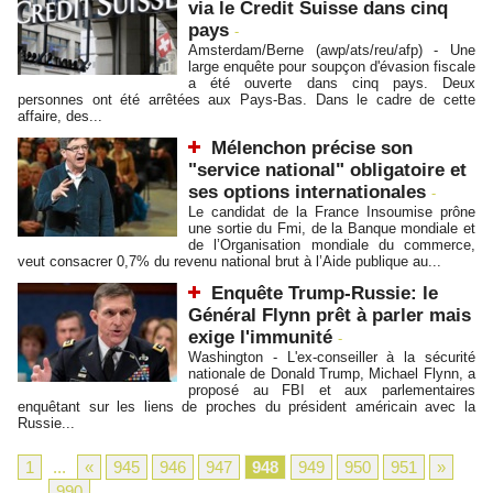
via le Credit Suisse dans cinq
pays
-
Amsterdam/Berne (awp/ats/reu/afp) - Une
large enquête pour soupçon d'évasion fiscale
a été ouverte dans cinq pays. Deux
personnes ont été arrêtées aux Pays-Bas. Dans le cadre de cette
affaire, des...
Mélenchon précise son
"service national" obligatoire et
ses options internationales
-
Le candidat de la France Insoumise prône
une sortie du Fmi, de la Banque mondiale et
de l’Organisation mondiale du commerce,
veut consacrer 0,7% du revenu national brut à l’Aide publique au...
Enquête Trump-Russie: le
Général Flynn prêt à parler mais
exige l'immunité
-
Washington - L'ex-conseiller à la sécurité
nationale de Donald Trump, Michael Flynn, a
proposé au FBI et aux parlementaires
enquêtant sur les liens de proches du président américain avec la
Russie...
1
...
«
945
946
947
948
949
950
951
»
...
990