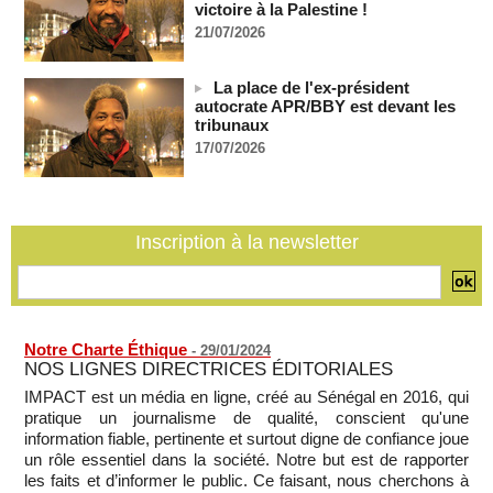
06/08/2026
-
victoire à la Palestine !
21/07/2026
Guinée : l'absence du président Doumbouya ravive les
tensions politiques
06/08/2026
-
La place de l'ex-président
autocrate APR/BBY est devant les
Bénin: le nouveau Sénat élit son premier président
tribunaux
06/08/2026
-
17/07/2026
La Centrafrique et le Cameroun apaisent les tensions après
un incident frontalier
06/08/2026
-
Inscription à la newsletter
Notre Charte Éthique
-
29/01/2024
NOS LIGNES DIRECTRICES ÉDITORIALES
IMPACT est un média en ligne, créé au Sénégal en 2016, qui
pratique un journalisme de qualité, conscient qu'une
information fiable, pertinente et surtout digne de confiance joue
un rôle essentiel dans la société. Notre but est de rapporter
les faits et d’informer le public. Ce faisant, nous cherchons à