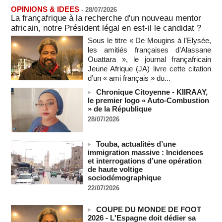
OPINIONS & IDEES
-
28/07/2026
Au Nigeria, plus de 300 victimes d’enlèvements ont été
La françafrique à la recherche d'un nouveau mentor
libérées
africain, notre Président légal en est-il le candidat ?
06/08/2026
-
Sous le titre « De Mougins à l’Elysée,
Au Nigeria, plus de 300 victimes d’enlèvements ont été
les amitiés françaises d’Alassane
libérées
Ouattara », le journal françafricain
06/08/2026
-
Jeune Afrique (JA) livre cette citation
Soutenir l’intégrité de l’information à Sao Tomé-et-Principe à
d’un « ami français » du...
l’approche des élections
Chronique Citoyenne - KIIRAAY,
06/08/2026
-
le premier logo « Auto-Combustion
» de la République
Taïwan bloque un pont stratégique lors de la simulation d'une
invasion par la Chine
28/07/2026
06/08/2026
-
Les Bourses mondiales suspendues au Moyen-Orient,
Touba, actualités d’une
records en Europe
immigration massive : Incidences
06/08/2026
-
et interrogations d’une opération
de haute voltige
Soudan du Sud : Les avocats de Riek Machar sollicitent un
sociodémographique
accès à leur client avant la prochaine audience
22/07/2026
06/08/2026
-
France-Algérie: l'affaire Mehdi Laribi relance la coopération
COUPE DU MONDE DE FOOT
policière contre le narcotrafic
2026 - L'Espagne doit dédier sa