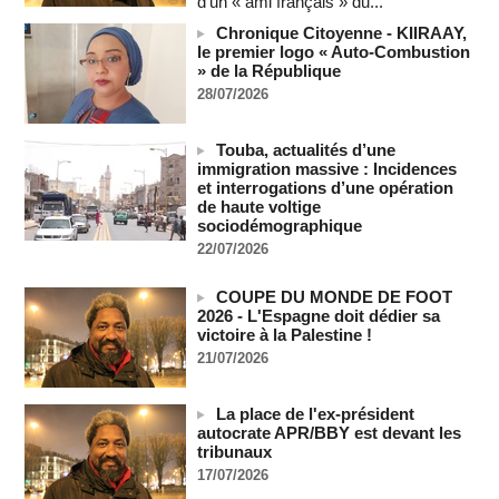
d’un « ami français » du...
l’approche des élections
Chronique Citoyenne - KIIRAAY,
06/08/2026
-
le premier logo « Auto-Combustion
Taïwan bloque un pont stratégique lors de la simulation d'une
» de la République
invasion par la Chine
28/07/2026
06/08/2026
-
Les Bourses mondiales suspendues au Moyen-Orient,
Touba, actualités d’une
records en Europe
immigration massive : Incidences
06/08/2026
-
et interrogations d’une opération
de haute voltige
Soudan du Sud : Les avocats de Riek Machar sollicitent un
sociodémographique
accès à leur client avant la prochaine audience
22/07/2026
06/08/2026
-
France-Algérie: l'affaire Mehdi Laribi relance la coopération
COUPE DU MONDE DE FOOT
policière contre le narcotrafic
2026 - L'Espagne doit dédier sa
06/08/2026
-
victoire à la Palestine !
Guinée : l'absence du président Doumbouya ravive les
21/07/2026
tensions politiques
06/08/2026
-
La place de l'ex-président
Bénin: le nouveau Sénat élit son premier président
autocrate APR/BBY est devant les
06/08/2026
-
tribunaux
17/07/2026
La Centrafrique et le Cameroun apaisent les tensions après