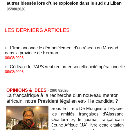
autres blessés lors d'une explosion dans le sud du Liban
05/08/2026
LES DERNIERS ARTICLES
L'Iran annonce le démantèlement d'un réseau du Mossad
dans la province de Kerman
06/08/2026
-
Cédéao : le PAPS veut renforcer son efficacité opérationnelle
06/08/2026
-
L'armée nigériane obtient une hausse salariale historique
06/08/2026
-
OPINIONS & IDEES
-
28/07/2026
Au Nigeria, plus de 300 victimes d’enlèvements ont été
La françafrique à la recherche d'un nouveau mentor
libérées
africain, notre Président légal en est-il le candidat ?
06/08/2026
-
Sous le titre « De Mougins à l’Elysée,
Au Nigeria, plus de 300 victimes d’enlèvements ont été
les amitiés françaises d’Alassane
libérées
Ouattara », le journal françafricain
06/08/2026
-
Jeune Afrique (JA) livre cette citation
Soutenir l’intégrité de l’information à Sao Tomé-et-Principe à