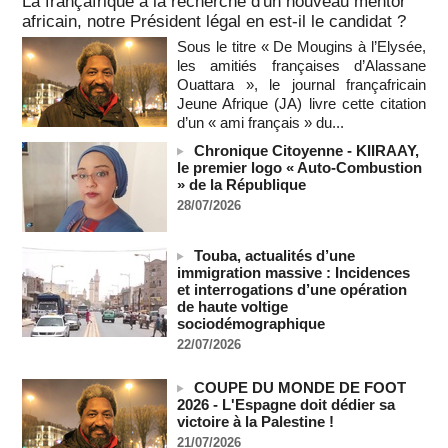
La françafrique à la recherche d'un nouveau mentor
08/08/2026
-
MOMO ALADJI
africain, notre Président légal en est-il le candidat ?
SENEGAL - Les Unes de la presse quotidienne du 8/9 août
Sous le titre « De Mougins à l’Elysée,
2026
les amitiés françaises d’Alassane
08/08/2026
-
MOMO ALADJI
Ouattara », le journal françafricain
A Ceuta, les enfants migrants risquent d'être victimes de
Jeune Afrique (JA) livre cette citation
maltraitance et d'exploitation, avertissent des ONG
d’un « ami français » du...
07/08/2026
-
Chronique Citoyenne - KIIRAAY,
Les Bourses mondiales touchent des sommets après
le premier logo « Auto-Combustion
l'emploi américain
» de la République
07/08/2026
-
28/07/2026
"Construction de la Grande Côte D'ivoire" : Le Président
Alassane Ouattara appelle à la contribution de toutes les forces
Touba, actualités d’une
vives de la nation
immigration massive : Incidences
07/08/2026
-
et interrogations d’une opération
de haute voltige
Polémique à l’Assemblée nationale : Yaël Braun-Pivet se dit
sociodémographique
"dépassée" par les critiques concernant le nouveau pavillon
22/07/2026
07/08/2026
-
Depuis le « cessez-le-feu » à Gaza, les forces israéliennes
COUPE DU MONDE DE FOOT
ont tué 300 enfants palestiniens (UNICEF)
2026 - L'Espagne doit dédier sa
07/08/2026
-
victoire à la Palestine !
Guinée-Bissau - Première visite de la médiation sénégalaise
21/07/2026