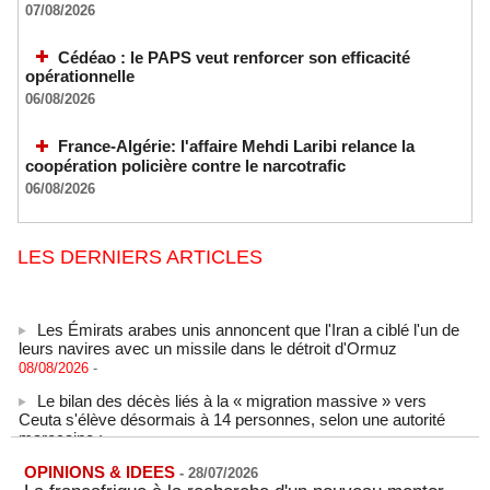
07/08/2026
Cédéao : le PAPS veut renforcer son efficacité
opérationnelle
06/08/2026
France-Algérie: l'affaire Mehdi Laribi relance la
coopération policière contre le narcotrafic
06/08/2026
LES DERNIERS ARTICLES
Les Émirats arabes unis annoncent que l'Iran a ciblé l'un de
leurs navires avec un missile dans le détroit d'Ormuz
08/08/2026
-
Le bilan des décès liés à la « migration massive » vers
Ceuta s'élève désormais à 14 personnes, selon une autorité
marocaine :
08/08/2026
-
OPINIONS & IDEES
-
28/07/2026
Sénégal - Une revue de presse du 8 août 2026 (Par IA)