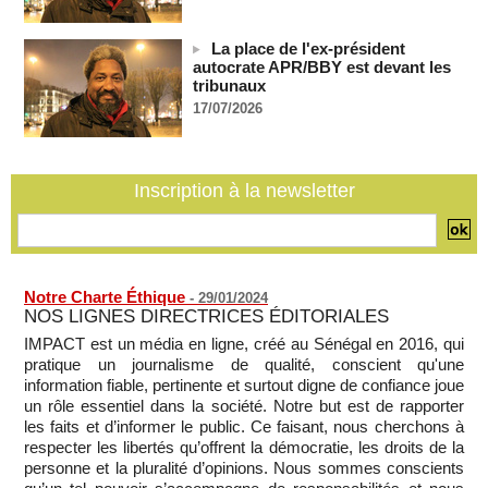
après le sommet de la Cedeao
07/08/2026
-
La place de l'ex-président
Bénin: Patrice Talon élu président du Sénat, moins de trois
autocrate APR/BBY est devant les
mois après son départ du pouvoir
tribunaux
07/08/2026
-
17/07/2026
Mali-Algérie : le PM Maïga affirme qu’il n’y a « aucune
rupture diplomatique » entre les 2 pays
07/08/2026
-
Inscription à la newsletter
Journaliste libanaise tuée par Israël : Amnesty France
demande une enquête pour crime de guerre
07/08/2026
-
Notre Charte Éthique
-
29/01/2024
NOS LIGNES DIRECTRICES ÉDITORIALES
IMPACT est un média en ligne, créé au Sénégal en 2016, qui
pratique un journalisme de qualité, conscient qu'une
information fiable, pertinente et surtout digne de confiance joue
un rôle essentiel dans la société. Notre but est de rapporter
les faits et d’informer le public. Ce faisant, nous cherchons à
respecter les libertés qu’offrent la démocratie, les droits de la
personne et la pluralité d’opinions. Nous sommes conscients