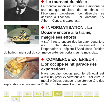
Le tournant du siècle
-
La mondialisation est en crise. Personne ne
sait ce qui résultera de ce chaos de
l’économie globalisée. Le désordre se
dessine à l’horizon. Par Mamadou Sy
Albert Cent ans après la...
INFORMATISATION : La
Douane encore à la traîne,
malgré ses efforts
-
« (…) Il reste encore des bureaux douaniers
non informatisés, notamment à
l’exportation », déplore l’Ansd dans l’édition
du bulletin mensuel du commerce extérieur portant sur le mois de...
COMMERCE EXTERIEUR :
L’or occupe le hit parade des
exportations
-
Pays pétrolier depuis peu, le Sénégal est
aussi un pays exportateur d’or. D’ailleurs le
métal précieux occupe le peloton de tête des
exportations en novembre 2016. Contrairement à une idée...
1
...
«
349
350
351
352
353
354
355
»
...
370