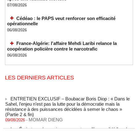
07/08/2026
Cédéao : le PAPS veut renforcer son efficacité
opérationnelle
06/08/2026
France-Algérie: l'affaire Mehdi Laribi relance la
coopération policière contre le narcotrafic
06/08/2026
LES DERNIERS ARTICLES
ENTRETIEN EXCLUSIF – Boubacar Boris Diop : « Dans le
Sahel, l’enjeu n’est pas la lutte pour la démocratie mais la
résistance à des puissances décidées à semer le chaos »
(Partie 2 & fin)
MOMAR DIENG
09/08/2026
-
Les Émirats arabes unis annoncent que l'Iran a ciblé l'un de
leurs navires avec un missile dans le détroit d'Ormuz
08/08/2026
-