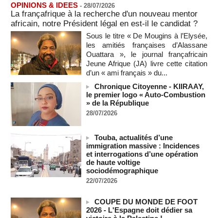
OPINIONS & IDEES
-
28/07/2026
Le bilan des décès liés à la « migration massive » vers
La françafrique à la recherche d'un nouveau mentor
Ceuta s'élève désormais à 14 personnes, selon une autorité
africain, notre Président légal en est-il le candidat ?
marocaine :
Sous le titre « De Mougins à l’Elysée,
08/08/2026
-
les amitiés françaises d’Alassane
Sénégal - Une revue de presse du 8 août 2026 (Par IA)
Ouattara », le journal françafricain
08/08/2026
-
MOMO ALADJI
Jeune Afrique (JA) livre cette citation
d’un « ami français » du...
SENEGAL - Les Unes de la presse quotidienne du 8/9 août
2026
Chronique Citoyenne - KIIRAAY,
08/08/2026
-
MOMO ALADJI
le premier logo « Auto-Combustion
» de la République
A Ceuta, les enfants migrants risquent d'être victimes de
28/07/2026
maltraitance et d'exploitation, avertissent des ONG
07/08/2026
-
Les Bourses mondiales touchent des sommets après
Touba, actualités d’une
l'emploi américain
immigration massive : Incidences
et interrogations d’une opération
07/08/2026
-
de haute voltige
"Construction de la Grande Côte D'ivoire" : Le Président
sociodémographique
Alassane Ouattara appelle à la contribution de toutes les forces
22/07/2026
vives de la nation
07/08/2026
-
COUPE DU MONDE DE FOOT
Polémique à l’Assemblée nationale : Yaël Braun-Pivet se dit
2026 - L'Espagne doit dédier sa
"dépassée" par les critiques concernant le nouveau pavillon