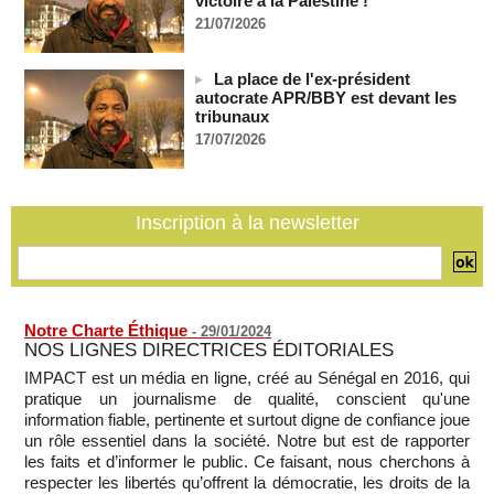
victoire à la Palestine !
07/08/2026
-
21/07/2026
Depuis le « cessez-le-feu » à Gaza, les forces israéliennes
ont tué 300 enfants palestiniens (UNICEF)
La place de l'ex-président
07/08/2026
-
autocrate APR/BBY est devant les
tribunaux
Guinée-Bissau - Première visite de la médiation sénégalaise
17/07/2026
après le sommet de la Cedeao
07/08/2026
-
Bénin: Patrice Talon élu président du Sénat, moins de trois
mois après son départ du pouvoir
Inscription à la newsletter
07/08/2026
-
Mali-Algérie : le PM Maïga affirme qu’il n’y a « aucune
rupture diplomatique » entre les 2 pays
07/08/2026
-
Notre Charte Éthique
-
29/01/2024
NOS LIGNES DIRECTRICES ÉDITORIALES
IMPACT est un média en ligne, créé au Sénégal en 2016, qui
pratique un journalisme de qualité, conscient qu'une
information fiable, pertinente et surtout digne de confiance joue
un rôle essentiel dans la société. Notre but est de rapporter
les faits et d’informer le public. Ce faisant, nous cherchons à
respecter les libertés qu’offrent la démocratie, les droits de la