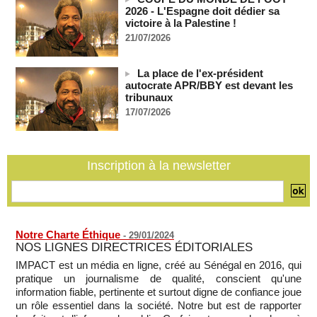
2026 - L'Espagne doit dédier sa
Sénégal - Une revue de presse du 8 août 2026 (Par IA)
victoire à la Palestine !
08/08/2026
-
MOMO ALADJI
21/07/2026
SENEGAL - Les Unes de la presse quotidienne du 8/9 août
2026
08/08/2026
-
MOMO ALADJI
La place de l'ex-président
autocrate APR/BBY est devant les
A Ceuta, les enfants migrants risquent d'être victimes de
tribunaux
maltraitance et d'exploitation, avertissent des ONG
17/07/2026
07/08/2026
-
Les Bourses mondiales touchent des sommets après
l'emploi américain
07/08/2026
-
Inscription à la newsletter
"Construction de la Grande Côte D'ivoire" : Le Président
Alassane Ouattara appelle à la contribution de toutes les forces
vives de la nation
07/08/2026
-
Notre Charte Éthique
-
29/01/2024
NOS LIGNES DIRECTRICES ÉDITORIALES
IMPACT est un média en ligne, créé au Sénégal en 2016, qui
pratique un journalisme de qualité, conscient qu'une
information fiable, pertinente et surtout digne de confiance joue
un rôle essentiel dans la société. Notre but est de rapporter