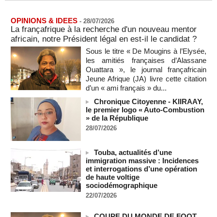
Iran : « aucune négociation directe » en cours avec les
États-Unis
OPINIONS & IDEES
-
28/07/2026
La françafrique à la recherche d'un nouveau mentor
09/08/2026
-
africain, notre Président légal en est-il le candidat ?
Chine : plus d’un million de personnes évacuées avant
Sous le titre « De Mougins à l’Elysée,
l’arrivée du typhon Dolphin
les amitiés françaises d’Alassane
09/08/2026
-
Ouattara », le journal françafricain
un ancien colistier du Rassemblement national écroué pour
Jeune Afrique (JA) livre cette citation
le meurtre présumé de son ex-compagne
d’un « ami français » du...
09/08/2026
-
Chronique Citoyenne - KIIRAAY,
ENTRETIEN EXCLUSIF – Boubacar Boris Diop : « Dans le
le premier logo « Auto-Combustion
Sahel, l’enjeu n’est pas la lutte pour la démocratie mais la
» de la République
résistance à des puissances décidées à semer le chaos »
28/07/2026
(Partie 2 & fin)
MOMAR DIENG
09/08/2026
-
Touba, actualités d’une
Les Émirats arabes unis annoncent que l'Iran a ciblé l'un de
immigration massive : Incidences
leurs navires avec un missile dans le détroit d'Ormuz
et interrogations d’une opération
08/08/2026
-
de haute voltige
sociodémographique
Le bilan des décès liés à la « migration massive » vers
Ceuta s'élève désormais à 14 personnes, selon une autorité
22/07/2026
marocaine :
08/08/2026
-
COUPE DU MONDE DE FOOT