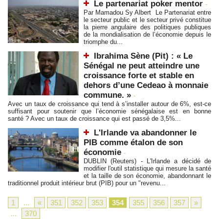
Le partenariat poker mentor
-
Par Mamadou Sy Albert Le Partenariat entre
le secteur public et le secteur privé constitue
la pierre angulaire des politiques publiques
de la mondialisation de l’économie depuis le
triomphe du...
Ibrahima Sène (Pit) : « Le
Sénégal ne peut atteindre une
croissance forte et stable en
dehors d’une Cedeao à monnaie
commune. »
-
Avec un taux de croissance qui tend à s’installer autour de 6%, est-ce
suffisant pour soutenir que l’économie sénégalaise est en bonne
santé ? Avec un taux de croissance qui est passé de 3,5%...
L'Irlande va abandonner le
PIB comme étalon de son
économie
-
DUBLIN (Reuters) - L'Irlande a décidé de
modifier l'outil statistique qui mesure la santé
et la taille de son économie, abandonnant le
traditionnel produit intérieur brut (PIB) pour un "revenu...
1
...
«
351
352
353
354
355
356
357
»
...
370