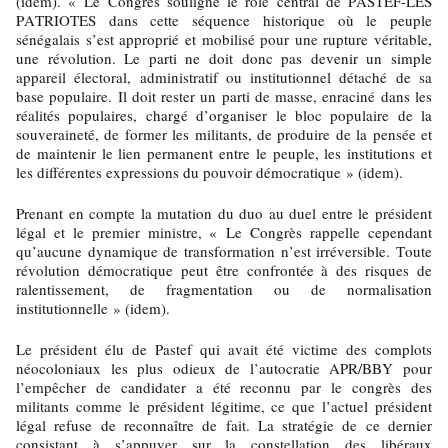
(idem). « Le Congrès souligne le rôle central de PASTEF-LES
PATRIOTES dans cette séquence historique où le peuple
sénégalais s’est approprié et mobilisé pour une rupture véritable,
une révolution. Le parti ne doit donc pas devenir un simple
appareil électoral, administratif ou institutionnel détaché de sa
base populaire. Il doit rester un parti de masse, enraciné dans les
réalités populaires, chargé d’organiser le bloc populaire de la
souveraineté, de former les militants, de produire de la pensée et
de maintenir le lien permanent entre le peuple, les institutions et
les différentes expressions du pouvoir démocratique » (idem).
Prenant en compte la mutation du duo au duel entre le président
légal et le premier ministre, « Le Congrès rappelle cependant
qu’aucune dynamique de transformation n’est irréversible. Toute
révolution démocratique peut être confrontée à des risques de
ralentissement, de fragmentation ou de normalisation
institutionnelle » (idem).
Le président élu de Pastef qui avait été victime des complots
néocoloniaux les plus odieux de l’autocratie APR/BBY pour
l’empêcher de candidater a été reconnu par le congrès des
militants comme le président légitime, ce que l’actuel président
légal refuse de reconnaître de fait. La stratégie de ce dernier
consistant à s’appuyer sur la constellation des libéraux