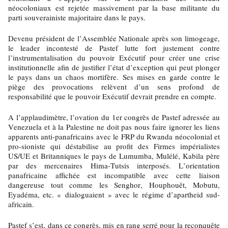
néocoloniaux est rejetée massivement par la base militante du
parti souverainiste majoritaire dans le pays.
Devenu président de l’Assemblée Nationale après son limogeage,
le leader incontesté de Pastef lutte fort justement contre
l’instrumentalisation du pouvoir Exécutif pour créer une crise
institutionnelle afin de justifier l’état d’exception qui peut plonger
le pays dans un chaos mortifère. Ses mises en garde contre le
piège des provocations relèvent d’un sens profond de
responsabilité que le pouvoir Exécutif devrait prendre en compte.
A l’applaudimètre, l’ovation du 1er congrès de Pastef adressée au
Venezuela et à la Palestine ne doit pas nous faire ignorer les liens
apparents anti-panafricains avec le FRP du Rwanda néocolonial et
pro-sioniste qui déstabilise au profit des Firmes impérialistes
US/UE et Britanniques le pays de Lumumba, Mulélé, Kabila père
par des mercenaires Hima-Tutsis interposés. L’orientation
panafricaine affichée est incompatible avec cette liaison
dangereuse tout comme les Senghor, Houphouêt, Mobutu,
Eyadéma, etc. « dialoguaient » avec le régime d’apartheid sud-
africain.
Pastef s’est, dans ce congrès, mis en rang serré pour la reconquête