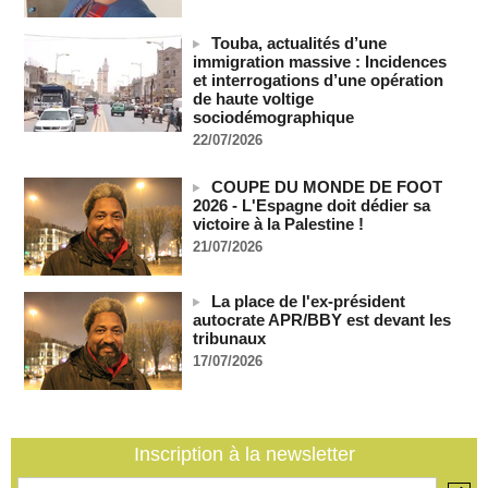
Bénin: Patrice Talon élu président du Sénat, moins de trois
mois après son départ du pouvoir
Touba, actualités d’une
07/08/2026
-
immigration massive : Incidences
Mali-Algérie : le PM Maïga affirme qu’il n’y a « aucune
et interrogations d’une opération
rupture diplomatique » entre les 2 pays
de haute voltige
07/08/2026
-
sociodémographique
22/07/2026
Journaliste libanaise tuée par Israël : Amnesty France
demande une enquête pour crime de guerre
COUPE DU MONDE DE FOOT
07/08/2026
-
2026 - L'Espagne doit dédier sa
Côte d'Ivoire : le président Ouattara accorde la grâce à 4.661
victoire à la Palestine !
détenus
21/07/2026
07/08/2026
-
Plagiat à Cambridge - L’université va réexaminer le
La place de l'ex-président
recrutement de ses enseignants
autocrate APR/BBY est devant les
07/08/2026
-
tribunaux
La Türkiye, l’Arabie saoudite et le Pakistan signent un accord
17/07/2026
conjoint de défense à La Mecque
07/08/2026
-
La Bourse de Paris termine en hausse et poursuit sa course
aux records
Inscription à la newsletter
07/08/2026
-