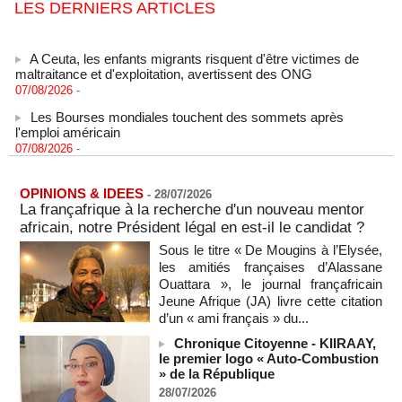
LES DERNIERS ARTICLES
A Ceuta, les enfants migrants risquent d'être victimes de
maltraitance et d'exploitation, avertissent des ONG
07/08/2026
-
Les Bourses mondiales touchent des sommets après
l'emploi américain
07/08/2026
-
"Construction de la Grande Côte D'ivoire" : Le Président
Alassane Ouattara appelle à la contribution de toutes les forces
vives de la nation
OPINIONS & IDEES
-
28/07/2026
07/08/2026
-
La françafrique à la recherche d'un nouveau mentor
africain, notre Président légal en est-il le candidat ?
Polémique à l’Assemblée nationale : Yaël Braun-Pivet se dit
"dépassée" par les critiques concernant le nouveau pavillon
Sous le titre « De Mougins à l’Elysée,
07/08/2026
-
les amitiés françaises d’Alassane
Ouattara », le journal françafricain
Depuis le « cessez-le-feu » à Gaza, les forces israéliennes
Jeune Afrique (JA) livre cette citation
ont tué 300 enfants palestiniens (UNICEF)
d’un « ami français » du...
07/08/2026
-
Chronique Citoyenne - KIIRAAY,
Guinée-Bissau - Première visite de la médiation sénégalaise
le premier logo « Auto-Combustion
après le sommet de la Cedeao
» de la République
07/08/2026
-
28/07/2026