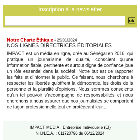
07/08/2026
-
Inscription à la newsletter
Mali-Algérie : le PM Maïga affirme qu’il n’y a « aucune
rupture diplomatique » entre les 2 pays
07/08/2026
-
Notre Charte Éthique
-
29/01/2024
NOS LIGNES DIRECTRICES ÉDITORIALES
IMPACT est un média en ligne, créé au Sénégal en 2016, qui
pratique un journalisme de qualité, conscient qu'une
information fiable, pertinente et surtout digne de confiance joue
un rôle essentiel dans la société. Notre but est de rapporter
les faits et d’informer le public. Ce faisant, nous cherchons à
respecter les libertés qu’offrent la démocratie, les droits de la
personne et la pluralité d’opinions. Nous sommes conscients
qu’un tel pouvoir s’accompagne de responsabilités et nous
cherchons à nous assurer que nos journalistes se comportent
de façon professionnelle,tout en protégeant leur...
IMPACT MEDIA : Entreprise Individuelle (EI)
N.I.N.E.A. : 011720796 du 06/12/2024