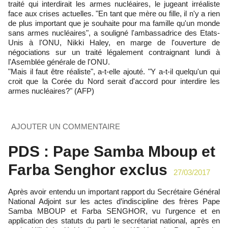
traité qui interdirait les armes nucléaires, le jugeant irréaliste
face aux crises actuelles. "En tant que mère ou fille, il n'y a rien
de plus important que je souhaite pour ma famille qu'un monde
sans armes nucléaires", a souligné l'ambassadrice des Etats-
Unis à l'ONU, Nikki Haley, en marge de l'ouverture de
négociations sur un traité légalement contraignant lundi à
l'Asemblée générale de l'ONU.
"Mais il faut être réaliste", a-t-elle ajouté. "Y a-t-il quelqu'un qui
croit que la Corée du Nord serait d'accord pour interdire les
armes nucléaires?" (AFP)
AJOUTER UN COMMENTAIRE
PDS : Pape Samba Mboup et
Farba Senghor exclus
27/03/2017
Après avoir entendu un important rapport du Secrétaire Général
National Adjoint sur les actes d’indiscipline des frères Pape
Samba MBOUP et Farba SENGHOR, vu l’urgence et en
application des statuts du parti le secrétariat national, après en