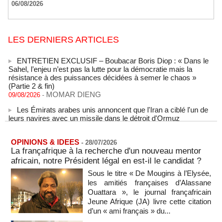
06/08/2026
LES DERNIERS ARTICLES
ENTRETIEN EXCLUSIF – Boubacar Boris Diop : « Dans le
Sahel, l’enjeu n’est pas la lutte pour la démocratie mais la
résistance à des puissances décidées à semer le chaos »
(Partie 2 & fin)
MOMAR DIENG
09/08/2026
-
Les Émirats arabes unis annoncent que l'Iran a ciblé l'un de
leurs navires avec un missile dans le détroit d'Ormuz
08/08/2026
-
Le bilan des décès liés à la « migration massive » vers
Ceuta s'élève désormais à 14 personnes, selon une autorité
OPINIONS & IDEES
-
28/07/2026
marocaine :
La françafrique à la recherche d'un nouveau mentor
08/08/2026
-
africain, notre Président légal en est-il le candidat ?
Sénégal - Une revue de presse du 8 août 2026 (Par IA)
Sous le titre « De Mougins à l’Elysée,
08/08/2026
-
MOMO ALADJI
les amitiés françaises d’Alassane
Ouattara », le journal françafricain
SENEGAL - Les Unes de la presse quotidienne du 8/9 août
Jeune Afrique (JA) livre cette citation
2026
d’un « ami français » du...
08/08/2026
-
MOMO ALADJI