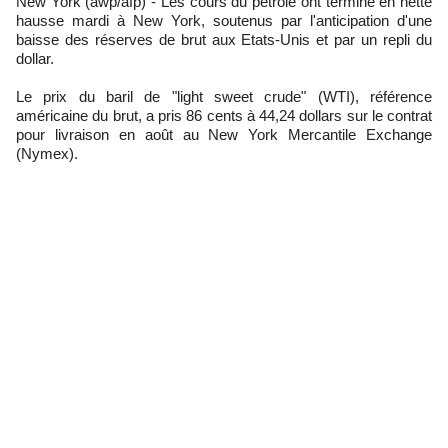
New York (awp/afp) - Les cours du pétrole ont terminé en nette
hausse mardi à New York, soutenus par l'anticipation d'une
baisse des réserves de brut aux Etats-Unis et par un repli du
dollar.
Le prix du baril de "light sweet crude" (WTI), référence
américaine du brut, a pris 86 cents à 44,24 dollars sur le contrat
pour livraison en août au New York Mercantile Exchange
(Nymex).