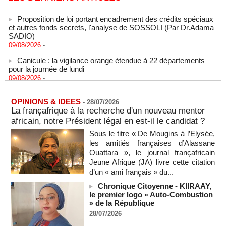
Proposition de loi portant encadrement des crédits spéciaux
et autres fonds secrets, l'analyse de SOSSOLI (Par Dr.Adama
SADIO)
09/08/2026
-
Canicule : la vigilance orange étendue à 22 départements
pour la journée de lundi
09/08/2026
-
États-Unis : le cancer de l’ancien président américain Joe
Biden s’est aggravé, annonce son fils
09/08/2026
-
OPINIONS & IDEES
-
28/07/2026
La françafrique à la recherche d'un nouveau mentor
Des échanges de frappes font cinq morts en Ukraine et en
africain, notre Président légal en est-il le candidat ?
Russie
09/08/2026
-
Sous le titre « De Mougins à l’Elysée,
les amitiés françaises d’Alassane
L'Iran exige pour rouvrir Ormuz que les Etats-Unis acceptent
Ouattara », le journal françafricain
"toutes" ses conditions
Jeune Afrique (JA) livre cette citation
09/08/2026
-
d’un « ami français » du...
Iran : « aucune négociation directe » en cours avec les
Chronique Citoyenne - KIIRAAY,
États-Unis
le premier logo « Auto-Combustion
09/08/2026
-
» de la République
Chine : plus d’un million de personnes évacuées avant
28/07/2026
l’arrivée du typhon Dolphin