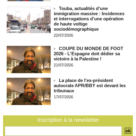
08/08/2026
-
Touba, actualités d’une
Sénégal - Une revue de presse du 8 août 2026 (Par IA)
immigration massive : Incidences
08/08/2026
-
MOMO ALADJI
et interrogations d’une opération
de haute voltige
SENEGAL - Les Unes de la presse quotidienne du 8/9 août
sociodémographique
2026
22/07/2026
08/08/2026
-
MOMO ALADJI
A Ceuta, les enfants migrants risquent d'être victimes de
COUPE DU MONDE DE FOOT
maltraitance et d'exploitation, avertissent des ONG
2026 - L'Espagne doit dédier sa
07/08/2026
-
victoire à la Palestine !
21/07/2026
Les Bourses mondiales touchent des sommets après
l'emploi américain
07/08/2026
-
La place de l'ex-président
"Construction de la Grande Côte D'ivoire" : Le Président
autocrate APR/BBY est devant les
Alassane Ouattara appelle à la contribution de toutes les forces
tribunaux
vives de la nation
17/07/2026
07/08/2026
-
Polémique à l’Assemblée nationale : Yaël Braun-Pivet se dit
"dépassée" par les critiques concernant le nouveau pavillon
Inscription à la newsletter
07/08/2026
-
Depuis le « cessez-le-feu » à Gaza, les forces israéliennes
ont tué 300 enfants palestiniens (UNICEF)