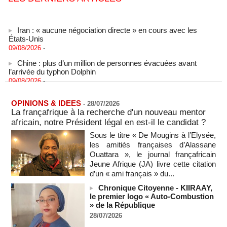
Iran : « aucune négociation directe » en cours avec les
États-Unis
09/08/2026
-
Chine : plus d’un million de personnes évacuées avant
l’arrivée du typhon Dolphin
09/08/2026
-
un ancien colistier du Rassemblement national écroué pour
le meurtre présumé de son ex-compagne
OPINIONS & IDEES
-
28/07/2026
09/08/2026
-
La françafrique à la recherche d'un nouveau mentor
africain, notre Président légal en est-il le candidat ?
ENTRETIEN EXCLUSIF – Boubacar Boris Diop : « Dans le
Sahel, l’enjeu n’est pas la lutte pour la démocratie mais la
Sous le titre « De Mougins à l’Elysée,
résistance à des puissances décidées à semer le chaos »
les amitiés françaises d’Alassane
(Partie 2 & fin)
Ouattara », le journal françafricain
MOMAR DIENG
09/08/2026
-
Jeune Afrique (JA) livre cette citation
Les Émirats arabes unis annoncent que l'Iran a ciblé l'un de
d’un « ami français » du...
leurs navires avec un missile dans le détroit d'Ormuz
Chronique Citoyenne - KIIRAAY,
08/08/2026
-
le premier logo « Auto-Combustion
Le bilan des décès liés à la « migration massive » vers
» de la République
Ceuta s'élève désormais à 14 personnes, selon une autorité
28/07/2026
marocaine :