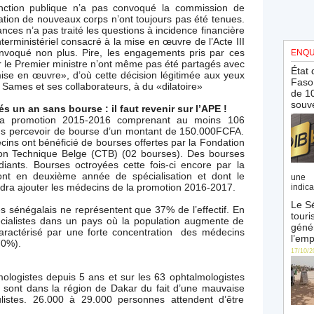
onction publique n’a pas convoqué la commission de
éation de nouveaux corps n’ont toujours pas été tenues.
nces n’a pas traité les questions à incidence financière
interministériel consacré à la mise en œuvre de l’Acte III
onvoqué non plus. Pire, les engagements pris par ces
ENQU
ar le Premier ministre n’ont même pas été partagés avec
État 
 mise en œuvre», d’où cette décision légitimée aux yeux
Faso 
 Sames et ses collaborateurs, à du «dilatoire»
de 10
souve
s un an sans bourse : il faut revenir sur l’APE !
 la promotion 2015-2016 comprenant au moins 106
ans percevoir de bourse d’un montant de 150.000FCFA.
ns ont bénéficié de bourses offertes par la Fondation
ion Technique Belge (CTB) (02 bourses). Des bourses
diants. Bourses octroyées cette fois-ci encore par la
nt en deuxième année de spécialisation et dont le
une 
audra ajouter les médecins de la promotion 2016-2017.
indica
Le Sé
es sénégalais ne représentent que 37% de l’effectif. En
touri
ialistes dans un pays où la population augmente de
génér
aractérisé par une forte concentration des médecins
l’emp
70%).
17/10/2
mologistes depuis 5 ans et sur les 63 ophtalmologistes
 sont dans la région de Dakar du fait d’une mauvaise
culistes. 26.000 à 29.000 personnes attendent d’être