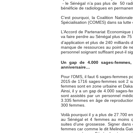
- le Sénégal n’a pas plus de 50 radi
bénéficie de radiologues en permanence
C’est pourquoi, la Coalition Nationa
Spécialisation (COMES) dans sa lutte c
L’Accord de Partenariat Economique (
va faire perdre au Sénégal plus de 75
d’application et plus de 240 milliards 
manque de ressources au point de ne p
personnel soignant suffisant peut-il si
Un gap de 4.000 sages-femmes, 
anniversaire…
Pour l’OMS, il faut 6 sages-femmes po
2015 de 1716 sages-femmes soit 2 s
femmes sont en zone urbaine et Daka
Ainsi, il y a un gap de 4.000 sages
sont assistés par un personnel médic
3.335 femmes en âge de reproductio
300 femmes.
Voilà pourquoi il y a plus de 27.700 
au Sénégal et 4 femmes au moins q
suites d’une grossesse. Signer dans 
femmes car comme le dit Melinda Ga