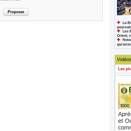
La B
poursuit
Les 
Orient, 
Nouv
qui termi
Vidéo
Les pl
Aprè
et O
comm