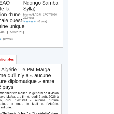
EAO
Ndongo Samba
te la
Sylla)
tion d'une
Momo ALADJI | 17/07/2026 |
292 vues
aie ouest-
(0 vote)
aine unique
DJI | 05/08/2026 |
(0 vote)
ationales
-Algérie : le PM Maïga
rme qu’il n’y a « aucune
ure diplomatique » entre
2 pays
ier ministre malien, le général de division
aye Maïga, a affirmé, jeudi 6 août 2026 à
o, qu’il n’existait « aucune rupture
atique » entre le Mali et l’Algérie,
ant une...
n Thaïlande, "choc" et "incrédulité" dans