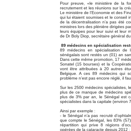
Pour preuve, «le ministère de la f
recrutement et les réunions sur la cr
Le ministère de l’Economie et des Fina
qui lui étaient soumises et le conseil 
de la décentralisation n’a pas été c
ministres lors des plénière dirigées p
leurs équipes pour leur suivi et leur
de Dr Boly Diop, secrétaire général du
89 médecins en spécialisation resté
89 médecins en spécialisation de
sénégalais sont restés un (01) an s
Dans cette même promotion, 17 médeci
Sonatel (15 bourses) et la Coopérat
vont être attribuées à 20 autres étu
Belgique. A ces 89 médecins qui so
problème n’est pas encore réglé, il f
Sur les 2500 médecins spécialistes, l
plus de ce manque de médecins spéc
plus de 3% par an, le Sénégal est c
spécialistes dans la capitale (environ 
Ainsi par exemple :
- le Sénégal n’a pas recruté d’ophtal
que compte le Sénégal, les 83% (57)
répartition qui prive 8 régions d’o
opérées de la cataracte depuis 2012 ;