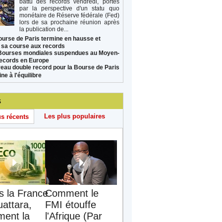
battu des records vendredi, portés
par la perspective d'un statu quo
monétaire de Réserve fédérale (Fed)
lors de sa prochaine réunion après
la publication de...
ourse de Paris termine en hausse et
 sa course aux records
Bourses mondiales suspendues au Moyen-
records en Europe
eau double record pour la Bourse de Paris
ne à l'équilibre
s
Les plus populaires
us récents
s la France
Comment le
uattara,
FMI étouffe
ent la
l'Afrique (Par