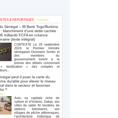
ETES & REPORTAGES
- 25/10/2025
du Sénégal – IB Bank Togo/Burkina
: blanchiment d’une dette cachée
5 milliards FCFA en créance
raine (texte intégral)
CONTEXTE Le 26 septembre
2024, le Premier ministre
sénégalais Ousmane Sonko et
des membres du
gouvernement livrent à la
presse des détails concernant
« falsification » des comptes et
teurs...
négal peut-il jouer la carte du
sme durable pour élever le niveau
al dans le secteur et favoriser
loi ?
025
Avec sa capitale riche de
culture et d’histoire, Dakar, ses
côtes de sable fin bordées de
stations balnéaires, ses
villages de pêche pittoresques,
l’architecture historique de