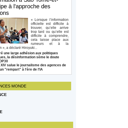
ipe à l’approche des
ions
« Lorsque l’information
officielle est difficile à
trouver, qu’elle arrive
trop tard ou qu’elle est
difficile à comprendre,
cela laisse place aux
rumeurs et à la
 », a déclaré Hiroyuki...
é une large adhésion aux politiques
ues, la désinformation sème le doute
COP30
 XIV salue le journalisme des agences de
un "rempart" à l'ère de l'IA
NCES MONDE
NCE
E