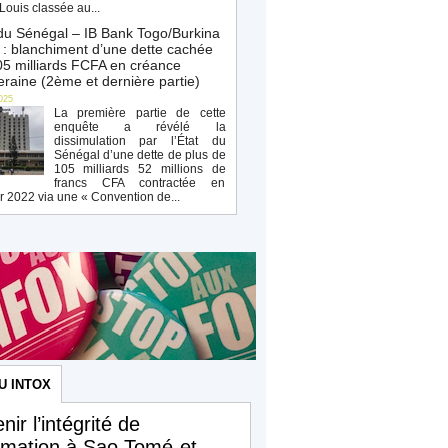
Louis classée au...
du Sénégal – IB Bank Togo/Burkina
: blanchiment d’une dette cachée
5 milliards FCFA en créance
raine (2ème et dernière partie)
025
La première partie de cette
enquête a révélé la
dissimulation par l’État du
Sénégal d’une dette de plus de
105 milliards 52 millions de
francs CFA contractée en
r 2022 via une « Convention de...
U INTOX
nir l’intégrité de
ormation à Sao Tomé-et-