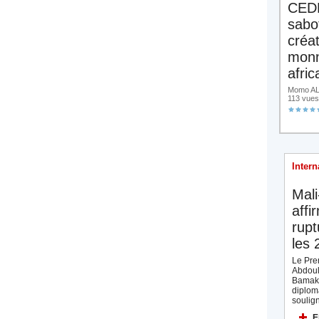
CED
sabo
créa
monn
afric
Momo ALA
113 vues
Intern
Mali
affi
rupt
les 
Le Prem
Abdoul
Bamak
diplom
soulign
E