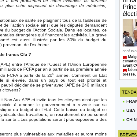
e à des problèmes de santé évitables. Ils auraient
lieu plus riche disposant de davantage de médecins,
Princ
élect
ionaux de santé se plaignent tous de la faiblesse de
et de l’action sociale ainsi que les députés demandent
ve du budget de l’Action Sociale. Dans les localités, ce
ntales étrangères qui financent les activités. La grave
nté est aussi illustrée par les 80% du budget du
 provenant de l’extérieur.
confusion
 de francs Cfa ?
Malgr
climatiq
APE) entre l’Afrique de l’Ouest et l’Union Européenne
avant 
 milliards de FCFA par an à partir de sa première année
Léon
e
presse, 
s de FCFA à partir de la 20
année. Comment un Etat
lle si élevée, dans un pays où tout est priorité et
eut-il décider de se priver avec l’APE de 240 milliards
s citoyens?
TENDA
it Non Aux APE et invite tous les citoyens ainsi que les
FRA
 sociale à amener le gouvernement à revenir sur sa
stique du budget de l’Etat. Cette baisse du budget se
USA
 syndicats des travailleurs, en recrutement de personnel
 de la santé…Les populations seront plus exposées à des
CHIN
 seront plus vulnérables aux maladies et auront moins
BRÈVES