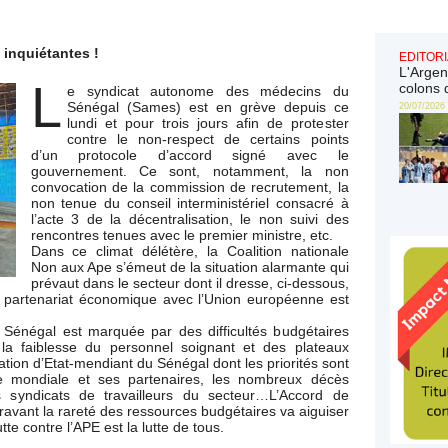
 inquiétantes !
EDITORI
L'Argen
L
colons 
e syndicat autonome des médecins du
Sénégal (Sames) est en grève depuis ce
20/07/2026
lundi et pour trois jours afin de protester
contre le non-respect de certains points
d’un protocole d’accord signé avec le
gouvernement. Ce sont, notamment, la non
convocation de la commission de recrutement, la
non tenue du conseil interministériel consacré à
l’acte 3 de la décentralisation, le non suivi des
rencontres tenues avec le premier ministre, etc.
Dans ce climat délétère, la Coalition nationale
Non aux Ape s’émeut de la situation alarmante qui
prévaut dans le secteur dont il dresse, ci-dessous,
e partenariat économique avec l’Union européenne est
u Sénégal est marquée par des difficultés budgétaires
e la faiblesse du personnel soignant et des plateaux
ation d’Etat-mendiant du Sénégal dont les priorités sont
re mondiale et ses partenaires, les nombreux décès
es syndicats de travailleurs du secteur…L’Accord de
vant la rareté des ressources budgétaires va aiguiser
tte contre l’APE est la lutte de tous.