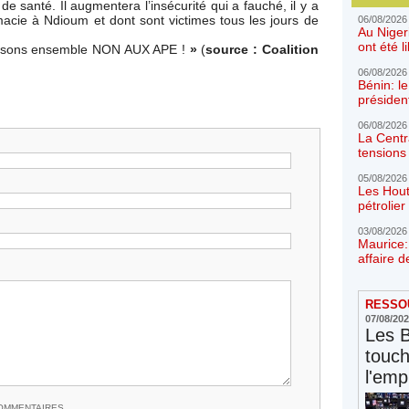
de santé. Il augmentera l’insécurité qui a fauché, il y a
cie à Ndioum et dont sont victimes tous les jours de
06/08/2026
Au Niger
ont été l
isons ensemble NON AUX APE !
»
(
source : Coalition
06/08/2026
Bénin: l
présiden
06/08/2026
La Centr
tensions 
05/08/2026
Les Hout
pétrolie
03/08/2026
Maurice:
affaire d
RESSOU
07/08/20
Les 
touc
l'emp
COMMENTAIRES