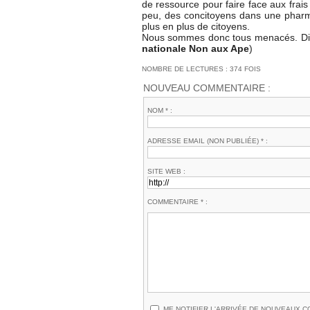
de ressource pour faire face aux frais 
peu, des concitoyens dans une pharma
plus en plus de citoyens.
Nous sommes donc tous menacés. D
nationale Non aux Ape
)
NOMBRE DE LECTURES : 374 FOIS
NOUVEAU COMMENTAIRE :
NOM * :
ADRESSE EMAIL (NON PUBLIÉE) * :
SITE WEB :
COMMENTAIRE * :
ME NOTIFIER L'ARRIVÉE DE NOUVEAUX 