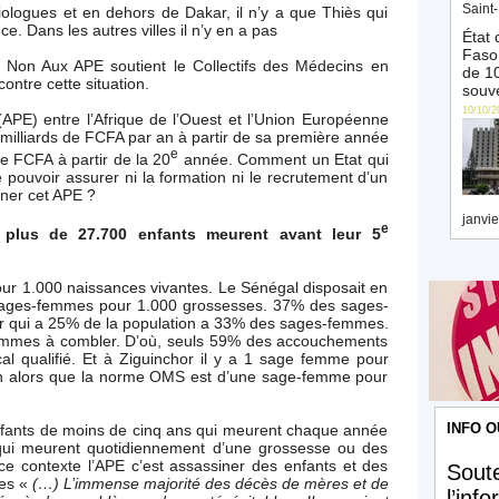
Saint-
ologues et en dehors de Dakar, il n’y a que Thiès qui
. Dans les autres villes il n’y en a pas
État 
Faso 
le Non Aux APE soutient le Collectifs des Médecins en
de 10
ontre cette situation.
souve
10/10/2
APE) entre l’Afrique de l’Ouest et l’Union Européenne
 milliards de FCFA par an à partir de sa première année
e
de FCFA à partir de la 20
année. Comment un Etat qui
ouvoir assurer ni la formation ni le recrutement d’un
gner cet APE ?
janvie
e
plus de 27.700 enfants meurent avant leur 5
ur 1.000 naissances vivantes. Le Sénégal disposait en
ages-femmes pour 1.000 grossesses. 37% des sages-
r qui a 25% de la population a 33% des sages-femmes.
-femmes à combler. D’où, seuls 59% des accouchements
al qualifié. Et à Ziguinchor il y a 1 sage femme pour
n alors que la norme OMS est d’une sage-femme pour
INFO O
enfants de moins de cinq ans qui meurent chaque année
ui meurent quotidiennement d’une grossesse ou des
ce contexte l’APE c’est assassiner des enfants et des
Soute
tes «
(…) L’immense majorité des décès de mères et de
l’inf