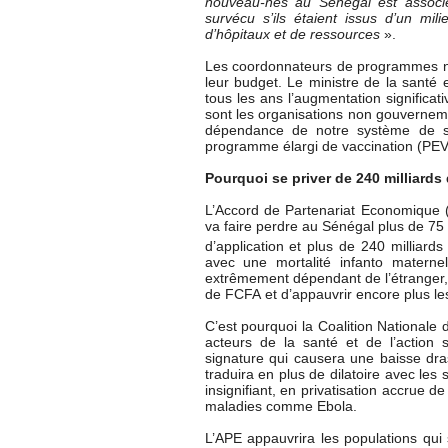
nouveau-nés au Sénégal est associé
survécu s’ils étaient issus d’un mi
d’hôpitaux et de ressources
».
Les coordonnateurs de programmes nat
leur budget. Le ministre de la santé 
tous les ans l’augmentation significati
sont les organisations non gouverneme
dépendance de notre système de sa
programme élargi de vaccination (PEV)
Pourquoi se priver de 240 milliards
L’Accord de Partenariat Economique (
va faire perdre au Sénégal plus de 75
d’application et plus de 240 milliard
avec une mortalité infanto materne
extrêmement dépendant de l’étranger, p
de FCFA et d’appauvrir encore plus le
C’est pourquoi la Coalition Nationale d
acteurs de la santé et de l’action
signature qui causera une baisse dra
traduira en plus de dilatoire avec les
insignifiant, en privatisation accrue
maladies comme Ebola.
L’APE appauvrira les populations qui