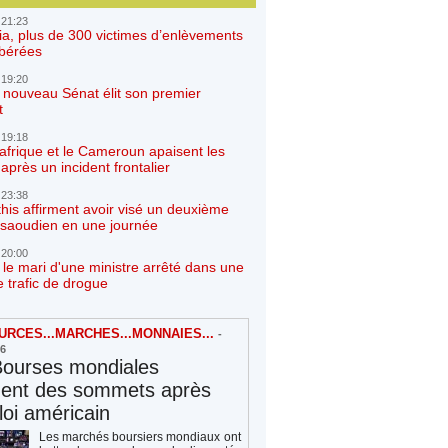
 21:23
ia, plus de 300 victimes d’enlèvements
ibérées
 19:20
e nouveau Sénat élit son premier
t
 19:18
afrique et le Cameroun apaisent les
après un incident frontalier
 23:38
his affirment avoir visé un deuxième
r saoudien en une journée
 20:00
 le mari d'une ministre arrêté dans une
e trafic de drogue
RCES...MARCHES...MONNAIES...
-
26
Bourses mondiales
hent des sommets après
loi américain
Les marchés boursiers mondiaux ont