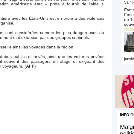
Saint-
ation américaine était « prête à fournir de l’aide si
État 
Faso 
ntière avec les États-Unis est en proie à des violences
de 10
rganisé.
souve
10/10/2
pas sont considérées comme les plus dangereuses du
ement et d’extorsion par des groupes criminels.
eille ainsi les voyages dans la région.
tobus publics et privés, ainsi que les voitures privées
janvie
ant souvent des passagers en otage et exigeant des
x voyageurs. (
AFP
)
INFO O
Malgr
polit