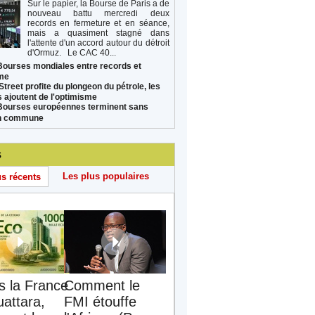
Sur le papier, la Bourse de Paris a de
nouveau battu mercredi deux
records en fermeture et en séance,
mais a quasiment stagné dans
l'attente d'un accord autour du détroit
d'Ormuz. Le CAC 40...
Bourses mondiales entre records et
sme
Street profite du plongeon du pétrole, les
s ajoutent de l'optimisme
Bourses européennes terminent sans
on commune
s
Les plus populaires
us récents
s la France
Comment le
uattara,
FMI étouffe