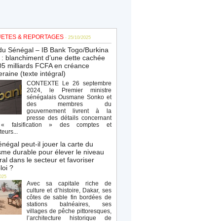
ETES & REPORTAGES
- 25/10/2025
du Sénégal – IB Bank Togo/Burkina
: blanchiment d’une dette cachée
5 milliards FCFA en créance
raine (texte intégral)
CONTEXTE Le 26 septembre
2024, le Premier ministre
sénégalais Ousmane Sonko et
des membres du
gouvernement livrent à la
presse des détails concernant
« falsification » des comptes et
teurs...
négal peut-il jouer la carte du
sme durable pour élever le niveau
al dans le secteur et favoriser
loi ?
025
Avec sa capitale riche de
culture et d’histoire, Dakar, ses
côtes de sable fin bordées de
stations balnéaires, ses
villages de pêche pittoresques,
l’architecture historique de