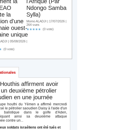
ent la
l'Afrique (Par
EAO
Ndongo Samba
te la
Sylla)
tion d'une
Momo ALADJI | 17/07/2026 |
264 vues
aie ouest-
(0 vote)
aine unique
DJI | 05/08/2026 |
(0 vote)
ationales
Houthis affirment avoir
 un deuxième pétrolier
dien en une journée
upe houthi du Yémen a affirmé mercredi
isé le pétrolier saoudien Daisy à l'aide d'un
le balistique dans le golfe d'Aden,
diquant ainsi sa deuxième attaque
ée contre un...
eux soldats israéliens ont été tués et