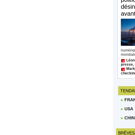
désin
avan
numéri
mondiale
Léon
presse, 
Mark 
checkin
TENDA
FRA
USA
CHIN
BRÈVES