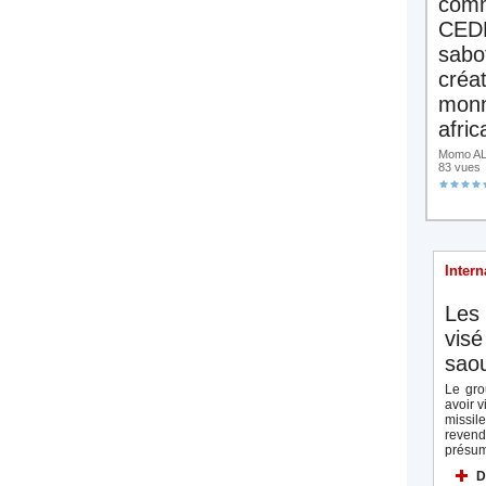
comm
CED
sabo
créa
monn
afric
Momo ALA
83 vues
Intern
Les 
visé
saou
Le gro
avoir v
missi
reven
présum
D