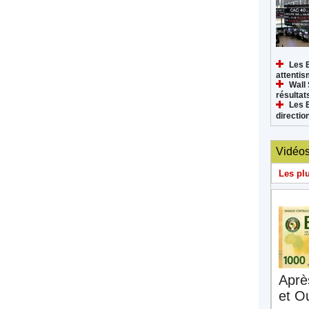
Les 
attenti
Wall 
résultat
Les 
directi
Vidéo
Les pl
Aprè
et O