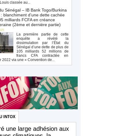
Louis classée au...
du Sénégal – IB Bank Togo/Burkina
: blanchiment d’une dette cachée
5 milliards FCFA en créance
raine (2ème et dernière partie)
025
La première partie de cette
enquête a révélé la
dissimulation par l’État du
Sénégal d’une dette de plus de
105 milliards 52 millions de
francs CFA contractée en
r 2022 via une « Convention de...
U INTOX
é une large adhésion aux
iques climatiques, la