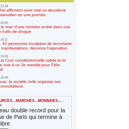
 23:38
his affirment avoir visé un deuxième
r saoudien en une journée
 20:00
 le mari d'une ministre arrêté dans une
e trafic de drogue
 19:11
: 61 personnes inculpées de terrorisme
 manifestations, dénonce l'opposition
 19:09
a Cour constitutionnelle valide la loi
la voie à un 3e mandat pour Félix
di
 18:48
ar: la société civile organise ses
consultations
RCES...MARCHES...MONNAIES...
-
26
au double record pour la
e de Paris qui termine à
libre