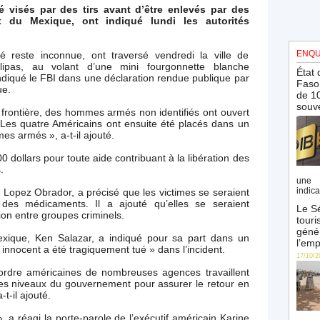
é visés par des tirs avant d’être enlevés par des
du Mexique, ont indiqué lundi les autorités
ENQU
té reste inconnue, ont traversé vendredi la ville de
ipas, au volant d’une mini fourgonnette blanche
État 
ndiqué le FBI dans une déclaration rendue publique par
Faso 
ue.
de 10
souve
 frontière, des hommes armés non identifiés ont ouvert
 Les quatre Américains ont ensuite été placés dans un
es armés », a-t-il ajouté.
dollars pour toute aide contribuant à la libération des
.
une 
indica
Lopez Obrador, a précisé que les victimes se seraient
es médicaments. Il a ajouté qu’elles se seraient
Le Sé
ion entre groupes criminels.
touri
génér
xique, Ken Salazar, a indiqué pour sa part dans un
l’emp
innocent a été tragiquement tué » dans l’incident.
17/10/2
’ordre américaines de nombreuses agences travaillent
les niveaux du gouvernement pour assurer le retour en
t-il ajouté.
, a réagi la porte-parole de l’exécutif américain Karine