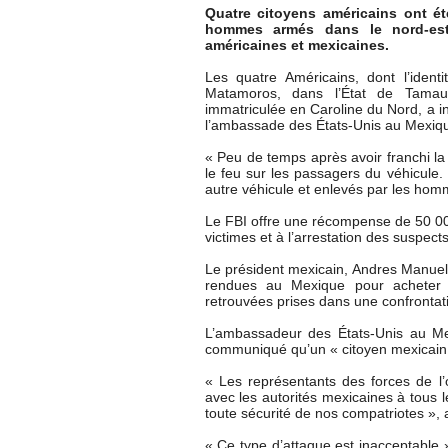
Quatre citoyens américains ont ét
hommes armés dans le nord-est 
américaines et mexicaines.
Les quatre Américains, dont l’identi
Matamoros, dans l’État de Tamaul
immatriculée en Caroline du Nord, a i
l’ambassade des États-Unis au Mexiq
« Peu de temps après avoir franchi la
le feu sur les passagers du véhicule.
autre véhicule et enlevés par les homm
Le FBI offre une récompense de 50 000 
victimes et à l’arrestation des suspects
Le président mexicain, Andres Manuel 
rendues au Mexique pour acheter d
retrouvées prises dans une confrontat
L’ambassadeur des États-Unis au Me
communiqué qu’un « citoyen mexicain 
« Les représentants des forces de l
avec les autorités mexicaines à tous 
toute sécurité de nos compatriotes », a-
« Ce type d’attaque est inacceptable »