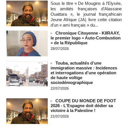
Polémique à l’Assemblée nationale : Yaël Braun-Pivet se dit
Sous le titre « De Mougins à l’Elysée,
"dépassée" par les critiques concernant le nouveau pavillon
les amitiés françaises d’Alassane
07/08/2026
-
Ouattara », le journal françafricain
Jeune Afrique (JA) livre cette citation
Depuis le « cessez-le-feu » à Gaza, les forces israéliennes
d’un « ami français » du...
ont tué 300 enfants palestiniens (UNICEF)
07/08/2026
-
Chronique Citoyenne - KIIRAAY,
le premier logo « Auto-Combustion
Guinée-Bissau - Première visite de la médiation sénégalaise
» de la République
après le sommet de la Cedeao
28/07/2026
07/08/2026
-
Bénin: Patrice Talon élu président du Sénat, moins de trois
Touba, actualités d’une
mois après son départ du pouvoir
immigration massive : Incidences
07/08/2026
-
et interrogations d’une opération
Mali-Algérie : le PM Maïga affirme qu’il n’y a « aucune
de haute voltige
rupture diplomatique » entre les 2 pays
sociodémographique
07/08/2026
-
22/07/2026
Journaliste libanaise tuée par Israël : Amnesty France
demande une enquête pour crime de guerre
COUPE DU MONDE DE FOOT
2026 - L'Espagne doit dédier sa
07/08/2026
-
victoire à la Palestine !
Côte d'Ivoire : le président Ouattara accorde la grâce à 4.661
21/07/2026
détenus
07/08/2026
-