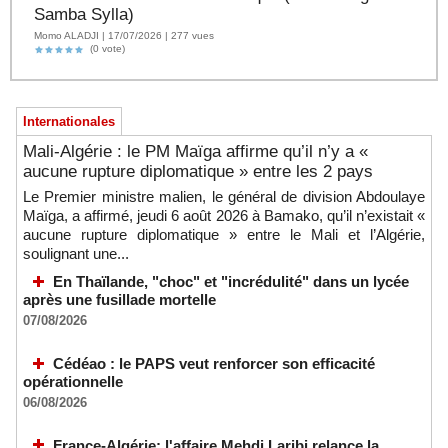
Samba Sylla)
Momo ALADJI | 17/07/2026 | 277 vues
(0 vote)
Internationales
Mali-Algérie : le PM Maïga affirme qu’il n’y a «
aucune rupture diplomatique » entre les 2 pays
Le Premier ministre malien, le général de division Abdoulaye
Maïga, a affirmé, jeudi 6 août 2026 à Bamako, qu’il n’existait «
aucune rupture diplomatique » entre le Mali et l’Algérie,
soulignant une...
En Thaïlande, "choc" et "incrédulité" dans un lycée
après une fusillade mortelle
07/08/2026
Cédéao : le PAPS veut renforcer son efficacité
opérationnelle
06/08/2026
France-Algérie: l'affaire Mehdi Laribi relance la