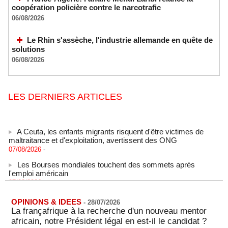
coopération policière contre le narcotrafic
06/08/2026
Le Rhin s'assèche, l'industrie allemande en quête de
solutions
06/08/2026
LES DERNIERS ARTICLES
A Ceuta, les enfants migrants risquent d'être victimes de
maltraitance et d'exploitation, avertissent des ONG
07/08/2026
-
Les Bourses mondiales touchent des sommets après
l'emploi américain
07/08/2026
-
"Construction de la Grande Côte D'ivoire" : Le Président
Alassane Ouattara appelle à la contribution de toutes les forces
OPINIONS & IDEES
-
28/07/2026
vives de la nation
La françafrique à la recherche d'un nouveau mentor
07/08/2026
-
africain, notre Président légal en est-il le candidat ?