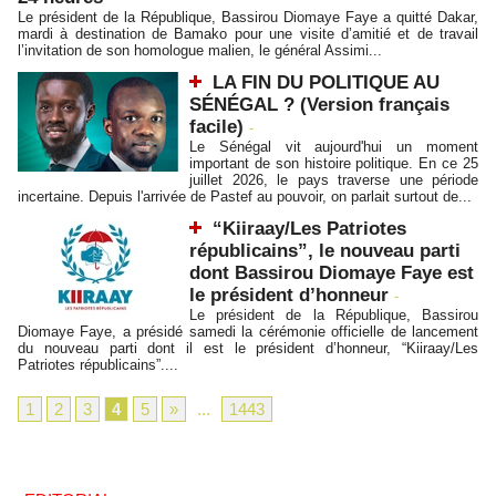
Le président de la République, Bassirou Diomaye Faye a quitté Dakar,
mardi à destination de Bamako pour une visite d’amitié et de travail
l’invitation de son homologue malien, le général Assimi...
LA FIN DU POLITIQUE AU
SÉNÉGAL ? (Version français
facile)
-
Le Sénégal vit aujourd'hui un moment
important de son histoire politique. En ce 25
juillet 2026, le pays traverse une période
incertaine. Depuis l'arrivée de Pastef au pouvoir, on parlait surtout de...
“Kiiraay/Les Patriotes
républicains”, le nouveau parti
dont Bassirou Diomaye Faye est
le président d’honneur
-
Le président de la République, Bassirou
Diomaye Faye, a présidé samedi la cérémonie officielle de lancement
du nouveau parti dont il est le président d’honneur, “Kiiraay/Les
Patriotes républicains”....
1
2
3
4
5
»
...
1443