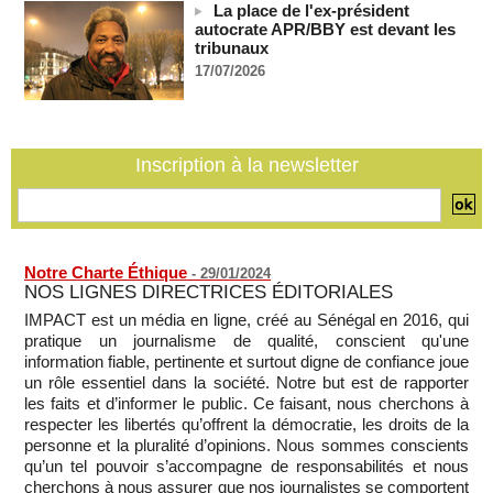
La place de l'ex-président
Plagiat à Cambridge - L’université va réexaminer le
autocrate APR/BBY est devant les
recrutement de ses enseignants
tribunaux
07/08/2026
-
17/07/2026
La Türkiye, l’Arabie saoudite et le Pakistan signent un accord
conjoint de défense à La Mecque
07/08/2026
-
La Bourse de Paris termine en hausse et poursuit sa course
Inscription à la newsletter
aux records
07/08/2026
-
Notre Charte Éthique
-
29/01/2024
NOS LIGNES DIRECTRICES ÉDITORIALES
IMPACT est un média en ligne, créé au Sénégal en 2016, qui
pratique un journalisme de qualité, conscient qu'une
information fiable, pertinente et surtout digne de confiance joue
un rôle essentiel dans la société. Notre but est de rapporter
les faits et d’informer le public. Ce faisant, nous cherchons à
respecter les libertés qu’offrent la démocratie, les droits de la
personne et la pluralité d’opinions. Nous sommes conscients
qu’un tel pouvoir s’accompagne de responsabilités et nous
cherchons à nous assurer que nos journalistes se comportent