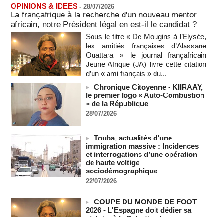
Alassane Ouattara appelle à la contribution de toutes les forces
OPINIONS & IDEES
-
28/07/2026
vives de la nation
La françafrique à la recherche d'un nouveau mentor
07/08/2026
-
africain, notre Président légal en est-il le candidat ?
Polémique à l’Assemblée nationale : Yaël Braun-Pivet se dit
Sous le titre « De Mougins à l’Elysée,
"dépassée" par les critiques concernant le nouveau pavillon
les amitiés françaises d’Alassane
07/08/2026
-
Ouattara », le journal françafricain
Jeune Afrique (JA) livre cette citation
Depuis le « cessez-le-feu » à Gaza, les forces israéliennes
d’un « ami français » du...
ont tué 300 enfants palestiniens (UNICEF)
07/08/2026
-
Chronique Citoyenne - KIIRAAY,
le premier logo « Auto-Combustion
Guinée-Bissau - Première visite de la médiation sénégalaise
» de la République
après le sommet de la Cedeao
28/07/2026
07/08/2026
-
Bénin: Patrice Talon élu président du Sénat, moins de trois
mois après son départ du pouvoir
Touba, actualités d’une
immigration massive : Incidences
07/08/2026
-
et interrogations d’une opération
Mali-Algérie : le PM Maïga affirme qu’il n’y a « aucune
de haute voltige
rupture diplomatique » entre les 2 pays
sociodémographique
07/08/2026
-
22/07/2026
Journaliste libanaise tuée par Israël : Amnesty France
demande une enquête pour crime de guerre
COUPE DU MONDE DE FOOT
07/08/2026
-
2026 - L'Espagne doit dédier sa