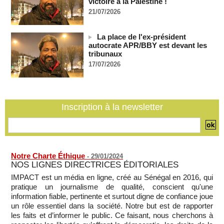
victoire à la Palestine !
Côte d'Ivoire : le président Ouattara accorde la grâce à 4.661
21/07/2026
détenus
07/08/2026
-
La place de l'ex-président
Plagiat à Cambridge - L’université va réexaminer le
autocrate APR/BBY est devant les
recrutement de ses enseignants
tribunaux
07/08/2026
-
17/07/2026
La Türkiye, l’Arabie saoudite et le Pakistan signent un accord
conjoint de défense à La Mecque
07/08/2026
-
La Bourse de Paris termine en hausse et poursuit sa course
Inscription à la newsletter
aux records
07/08/2026
-
Notre Charte Éthique
-
29/01/2024
NOS LIGNES DIRECTRICES ÉDITORIALES
IMPACT est un média en ligne, créé au Sénégal en 2016, qui
pratique un journalisme de qualité, conscient qu'une
information fiable, pertinente et surtout digne de confiance joue
un rôle essentiel dans la société. Notre but est de rapporter
les faits et d’informer le public. Ce faisant, nous cherchons à