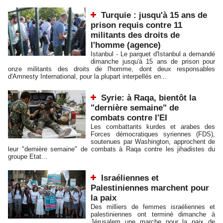
Turquie : jusqu'à 15 ans de
prison requis contre 11
militants des droits de
l'homme (agence)
Istanbul - Le parquet d'Istanbul a demandé
dimanche jusqu'à 15 ans de prison pour
onze militants des droits de l'homme, dont deux responsables
d'Amnesty International, pour la plupart interpellés en...
Syrie: à Raqa, bientôt la
"dernière semaine" de
combats contre l'EI
Les combattants kurdes et arabes des
Forces démocratiques syriennes (FDS),
soutenues par Washington, approchent de
leur "dernière semaine" de combats à Raqa contre les jihadistes du
groupe Etat...
Israéliennes et
Palestiniennes marchent pour
la paix
Des milliers de femmes israéliennes et
palestiniennes ont terminé dimanche à
Jérusalem une marche pour la paix de