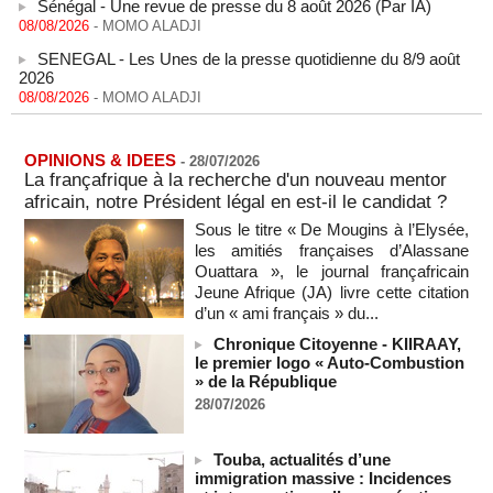
08/08/2026
-
MOMO ALADJI
SENEGAL - Les Unes de la presse quotidienne du 8/9 août
2026
08/08/2026
-
MOMO ALADJI
A Ceuta, les enfants migrants risquent d'être victimes de
maltraitance et d'exploitation, avertissent des ONG
07/08/2026
-
OPINIONS & IDEES
-
28/07/2026
La françafrique à la recherche d'un nouveau mentor
Les Bourses mondiales touchent des sommets après
africain, notre Président légal en est-il le candidat ?
l'emploi américain
07/08/2026
-
Sous le titre « De Mougins à l’Elysée,
les amitiés françaises d’Alassane
"Construction de la Grande Côte D'ivoire" : Le Président
Ouattara », le journal françafricain
Alassane Ouattara appelle à la contribution de toutes les forces
Jeune Afrique (JA) livre cette citation
vives de la nation
d’un « ami français » du...
07/08/2026
-
Chronique Citoyenne - KIIRAAY,
Polémique à l’Assemblée nationale : Yaël Braun-Pivet se dit
le premier logo « Auto-Combustion
"dépassée" par les critiques concernant le nouveau pavillon
» de la République
07/08/2026
-
28/07/2026
Depuis le « cessez-le-feu » à Gaza, les forces israéliennes
ont tué 300 enfants palestiniens (UNICEF)
Touba, actualités d’une
07/08/2026
-
immigration massive : Incidences