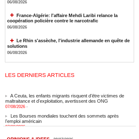
06/08/2026
France-Algérie: l'affaire Mehdi Laribi relance la
coopération policière contre le narcotrafic
06/08/2026
Le Rhin s'assèche, l'industrie allemande en quête de
solutions
06/08/2026
LES DERNIERS ARTICLES
A Ceuta, les enfants migrants risquent d'être victimes de
maltraitance et d'exploitation, avertissent des ONG
07/08/2026
-
Les Bourses mondiales touchent des sommets après
l'emploi américain
07/08/2026
-
"Construction de la Grande Côte D'ivoire" : Le Président
Alassane Ouattara appelle à la contribution de toutes les forces