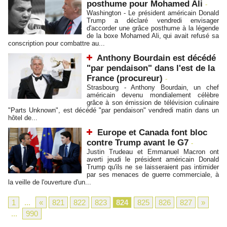
posthume pour Mohamed Ali
-
Washington - Le président américain Donald
Trump a déclaré vendredi envisager
d'accorder une grâce posthume à la légende
de la boxe Mohamed Ali, qui avait refusé sa
conscription pour combattre au...
Anthony Bourdain est décédé
"par pendaison" dans l'est de la
France (procureur)
-
Strasbourg - Anthony Bourdain, un chef
américain devenu mondialement célèbre
grâce à son émission de télévision culinaire
"Parts Unknown", est décédé "par pendaison" vendredi matin dans un
hôtel de...
Europe et Canada font bloc
contre Trump avant le G7
-
Justin Trudeau et Emmanuel Macron ont
averti jeudi le président américain Donald
Trump qu'ils ne se laisseraient pas intimider
par ses menaces de guerre commerciale, à
la veille de l'ouverture d'un...
1
...
«
821
822
823
824
825
826
827
»
...
990