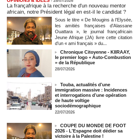
OPINIONS & IDEES
-
28/07/2026
vives de la nation
La françafrique à la recherche d'un nouveau mentor
07/08/2026
-
africain, notre Président légal en est-il le candidat ?
Polémique à l’Assemblée nationale : Yaël Braun-Pivet se dit
Sous le titre « De Mougins à l’Elysée,
"dépassée" par les critiques concernant le nouveau pavillon
les amitiés françaises d’Alassane
07/08/2026
-
Ouattara », le journal françafricain
Jeune Afrique (JA) livre cette citation
Depuis le « cessez-le-feu » à Gaza, les forces israéliennes
d’un « ami français » du...
ont tué 300 enfants palestiniens (UNICEF)
07/08/2026
-
Chronique Citoyenne - KIIRAAY,
le premier logo « Auto-Combustion
Guinée-Bissau - Première visite de la médiation sénégalaise
» de la République
après le sommet de la Cedeao
28/07/2026
07/08/2026
-
Bénin: Patrice Talon élu président du Sénat, moins de trois
mois après son départ du pouvoir
Touba, actualités d’une
immigration massive : Incidences
07/08/2026
-
et interrogations d’une opération
Mali-Algérie : le PM Maïga affirme qu’il n’y a « aucune
de haute voltige
rupture diplomatique » entre les 2 pays
sociodémographique
07/08/2026
-
22/07/2026
Journaliste libanaise tuée par Israël : Amnesty France
demande une enquête pour crime de guerre
COUPE DU MONDE DE FOOT
07/08/2026
-
2026 - L'Espagne doit dédier sa
victoire à la Palestine !