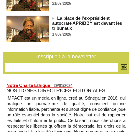
Côte d'Ivoire : le président Ouattara accorde la grâce à 4.661
21/07/2026
détenus
07/08/2026
-
La place de l'ex-président
Plagiat à Cambridge - L’université va réexaminer le
autocrate APR/BBY est devant les
recrutement de ses enseignants
tribunaux
07/08/2026
-
17/07/2026
La Türkiye, l’Arabie saoudite et le Pakistan signent un accord
conjoint de défense à La Mecque
07/08/2026
-
Inscription à la newsletter
La Bourse de Paris termine en hausse et poursuit sa course
aux records
07/08/2026
-
Notre Charte Éthique
-
29/01/2024
NOS LIGNES DIRECTRICES ÉDITORIALES
IMPACT est un média en ligne, créé au Sénégal en 2016, qui
pratique un journalisme de qualité, conscient qu'une
information fiable, pertinente et surtout digne de confiance joue
un rôle essentiel dans la société. Notre but est de rapporter
les faits et d’informer le public. Ce faisant, nous cherchons à
respecter les libertés qu’offrent la démocratie, les droits de la
personne et la pluralité d’opinions. Nous sommes conscients