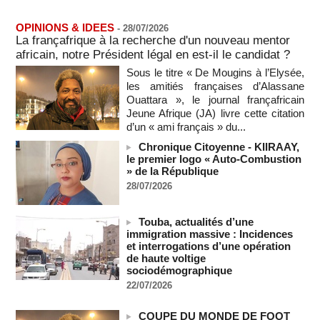
Les Bourses mondiales suspendues au Moyen-Orient,
records en Europe
OPINIONS & IDEES
-
28/07/2026
06/08/2026
-
La françafrique à la recherche d'un nouveau mentor
africain, notre Président légal en est-il le candidat ?
Soudan du Sud : Les avocats de Riek Machar sollicitent un
accès à leur client avant la prochaine audience
Sous le titre « De Mougins à l’Elysée,
06/08/2026
-
les amitiés françaises d’Alassane
Ouattara », le journal françafricain
France-Algérie: l'affaire Mehdi Laribi relance la coopération
Jeune Afrique (JA) livre cette citation
policière contre le narcotrafic
d’un « ami français » du...
06/08/2026
-
Chronique Citoyenne - KIIRAAY,
Guinée : l'absence du président Doumbouya ravive les
le premier logo « Auto-Combustion
tensions politiques
» de la République
06/08/2026
-
28/07/2026
Bénin: le nouveau Sénat élit son premier président
06/08/2026
-
Touba, actualités d’une
La Centrafrique et le Cameroun apaisent les tensions après
immigration massive : Incidences
un incident frontalier
et interrogations d’une opération
06/08/2026
-
de haute voltige
sociodémographique
Vu & Lu sur X - Donald Trump dans le piège à milliards de la
22/07/2026
BBC
06/08/2026
-
COUPE DU MONDE DE FOOT