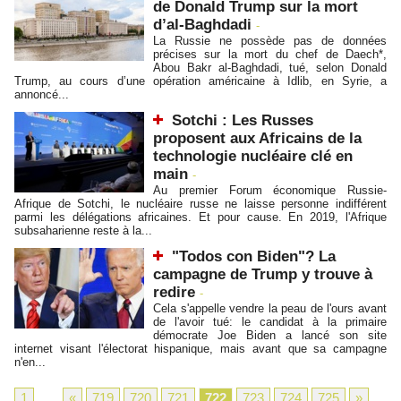
de Donald Trump sur la mort
d’al-Baghdadi
-
La Russie ne possède pas de données
précises sur la mort du chef de Daech*,
Abou Bakr al-Baghdadi, tué, selon Donald
Trump, au cours d’une opération américaine à Idlib, en Syrie, a
annoncé...
Sotchi : Les Russes
proposent aux Africains de la
technologie nucléaire clé en
main
-
Au premier Forum économique Russie-
Afrique de Sotchi, le nucléaire russe ne laisse personne indifférent
parmi les délégations africaines. Et pour cause. En 2019, l'Afrique
subsaharienne reste à la...
"Todos con Biden"? La
campagne de Trump y trouve à
redire
-
Cela s'appelle vendre la peau de l'ours avant
de l'avoir tué: le candidat à la primaire
démocrate Joe Biden a lancé son site
internet visant l'électorat hispanique, mais avant que sa campagne
n'en...
1
...
«
719
720
721
722
723
724
725
»