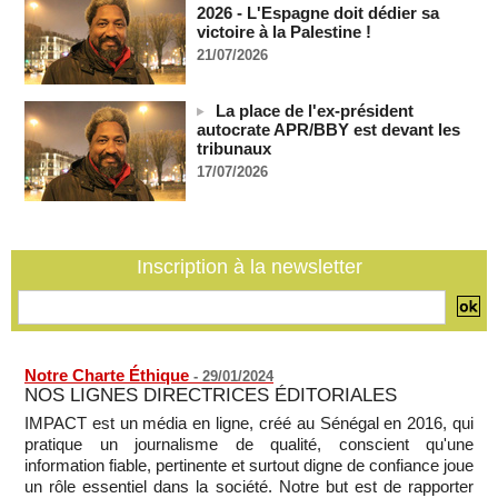
Urbanisation rapide - Le délégué de quartier face aux défis
2026 - L'Espagne doit dédier sa
d'une banlieue durable
victoire à la Palestine !
06/08/2026
-
21/07/2026
Cameroun : des migrants expulsés des États-Unis
saisissent la justice pour contester l'accord migratoire avec
La place de l'ex-président
Washington
autocrate APR/BBY est devant les
06/08/2026
-
tribunaux
La Russie dénonce une « persécution politique » après
17/07/2026
l'expulsion de la chroniqueuse Xenia Fedorova par la France
06/08/2026
-
Le Rhin s'assèche, l'industrie allemande en quête de
solutions
Inscription à la newsletter
06/08/2026
-
Notre Charte Éthique
-
29/01/2024
NOS LIGNES DIRECTRICES ÉDITORIALES
IMPACT est un média en ligne, créé au Sénégal en 2016, qui
pratique un journalisme de qualité, conscient qu'une
information fiable, pertinente et surtout digne de confiance joue
un rôle essentiel dans la société. Notre but est de rapporter