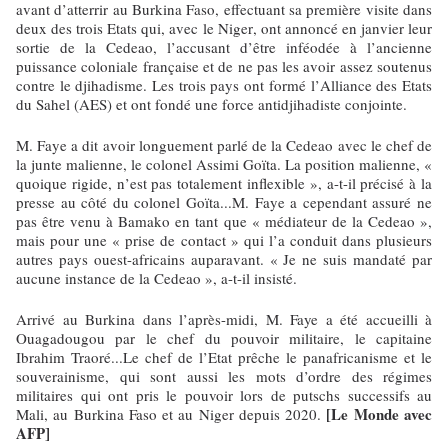
avant d’atterrir au Burkina Faso, effectuant sa première visite dans
deux des trois Etats qui, avec le Niger, ont annoncé en janvier leur
sortie de la Cedeao, l’accusant d’être inféodée à l’ancienne
puissance coloniale française et de ne pas les avoir assez soutenus
contre le djihadisme. Les trois pays ont formé l’Alliance des Etats
du Sahel (AES) et ont fondé une force antidjihadiste conjointe.
M. Faye a dit avoir longuement parlé de la Cedeao avec le chef de
la junte malienne, le colonel Assimi Goïta. La position malienne, «
quoique rigide, n’est pas totalement inflexible », a-t-il précisé à la
presse au côté du colonel Goïta...M. Faye a cependant assuré ne
pas être venu à Bamako en tant que « médiateur de la Cedeao »,
mais pour une « prise de contact » qui l’a conduit dans plusieurs
autres pays ouest-africains auparavant. « Je ne suis mandaté par
aucune instance de la Cedeao », a-t-il insisté.
Arrivé au Burkina dans l’après-midi, M. Faye a été accueilli à
Ouagadougou par le chef du pouvoir militaire, le capitaine
Ibrahim Traoré...Le chef de l’Etat prêche le panafricanisme et le
souverainisme, qui sont aussi les mots d’ordre des régimes
militaires qui ont pris le pouvoir lors de putschs successifs au
[Le Monde avec
Mali, au Burkina Faso et au Niger depuis 2020.
AFP]