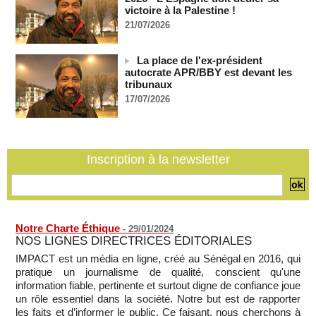
06/08/2026
-
victoire à la Palestine !
21/07/2026
Guinée : l'absence du président Doumbouya ravive les
tensions politiques
06/08/2026
-
La place de l'ex-président
autocrate APR/BBY est devant les
Bénin: le nouveau Sénat élit son premier président
tribunaux
06/08/2026
-
17/07/2026
La Centrafrique et le Cameroun apaisent les tensions après
un incident frontalier
06/08/2026
-
Inscription à la newsletter
Notre Charte Éthique
-
29/01/2024
NOS LIGNES DIRECTRICES ÉDITORIALES
IMPACT est un média en ligne, créé au Sénégal en 2016, qui
pratique un journalisme de qualité, conscient qu'une
information fiable, pertinente et surtout digne de confiance joue
un rôle essentiel dans la société. Notre but est de rapporter
les faits et d’informer le public. Ce faisant, nous cherchons à