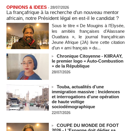
06/08/2026
-
OPINIONS & IDEES
-
28/07/2026
Au Nigeria, plus de 300 victimes d’enlèvements ont été
La françafrique à la recherche d'un nouveau mentor
libérées
africain, notre Président légal en est-il le candidat ?
06/08/2026
-
Sous le titre « De Mougins à l’Elysée,
Au Nigeria, plus de 300 victimes d’enlèvements ont été
les amitiés françaises d’Alassane
libérées
Ouattara », le journal françafricain
06/08/2026
-
Jeune Afrique (JA) livre cette citation
Soutenir l’intégrité de l’information à Sao Tomé-et-Principe à
d’un « ami français » du...
l’approche des élections
Chronique Citoyenne - KIIRAAY,
06/08/2026
-
le premier logo « Auto-Combustion
» de la République
Taïwan bloque un pont stratégique lors de la simulation d'une
invasion par la Chine
28/07/2026
06/08/2026
-
Les Bourses mondiales suspendues au Moyen-Orient,
Touba, actualités d’une
records en Europe
immigration massive : Incidences
06/08/2026
-
et interrogations d’une opération
de haute voltige
Soudan du Sud : Les avocats de Riek Machar sollicitent un
sociodémographique
accès à leur client avant la prochaine audience
22/07/2026
06/08/2026
-
France-Algérie: l'affaire Mehdi Laribi relance la coopération
COUPE DU MONDE DE FOOT
policière contre le narcotrafic
2026 - L'Espagne doit dédier sa