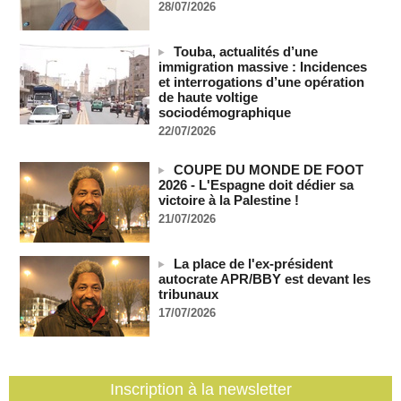
28/07/2026
06/08/2026
-
Soudan du Sud : Les avocats de Riek Machar sollicitent un
accès à leur client avant la prochaine audience
Touba, actualités d’une
immigration massive : Incidences
06/08/2026
-
et interrogations d’une opération
France-Algérie: l'affaire Mehdi Laribi relance la coopération
de haute voltige
policière contre le narcotrafic
sociodémographique
06/08/2026
-
22/07/2026
Guinée : l'absence du président Doumbouya ravive les
tensions politiques
COUPE DU MONDE DE FOOT
06/08/2026
-
2026 - L'Espagne doit dédier sa
victoire à la Palestine !
Bénin: le nouveau Sénat élit son premier président
21/07/2026
06/08/2026
-
La Centrafrique et le Cameroun apaisent les tensions après
La place de l'ex-président
un incident frontalier
autocrate APR/BBY est devant les
06/08/2026
-
tribunaux
Vu & Lu sur X - Donald Trump dans le piège à milliards de la
17/07/2026
BBC
06/08/2026
-
Inscription à la newsletter