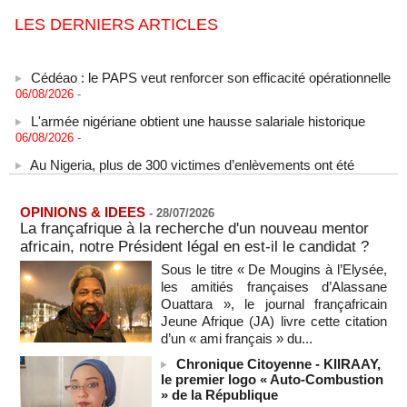
LES DERNIERS ARTICLES
Cédéao : le PAPS veut renforcer son efficacité opérationnelle
06/08/2026
-
L'armée nigériane obtient une hausse salariale historique
06/08/2026
-
Au Nigeria, plus de 300 victimes d’enlèvements ont été
libérées
06/08/2026
-
Au Nigeria, plus de 300 victimes d’enlèvements ont été
OPINIONS & IDEES
-
28/07/2026
libérées
La françafrique à la recherche d'un nouveau mentor
06/08/2026
-
africain, notre Président légal en est-il le candidat ?
Soutenir l’intégrité de l’information à Sao Tomé-et-Principe à
Sous le titre « De Mougins à l’Elysée,
l’approche des élections
les amitiés françaises d’Alassane
06/08/2026
-
Ouattara », le journal françafricain
Jeune Afrique (JA) livre cette citation
Taïwan bloque un pont stratégique lors de la simulation d'une
d’un « ami français » du...
invasion par la Chine
06/08/2026
-
Chronique Citoyenne - KIIRAAY,
le premier logo « Auto-Combustion
Les Bourses mondiales suspendues au Moyen-Orient,
» de la République
records en Europe