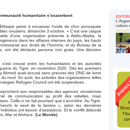
communauté humanitaire s’exacerbent
EDITORI
L'Argen
colons 
thiopie peine à encaisser l’onde de choc provoquée
ables onusiens, dimanche 3 octobre. « C’est une claque
20/07/2026
sable d’une organisation présente à Addis-Abeba, la
ingérence dans les affaires internes du pays, les hauts
mmissariat aux droits de l’homme, et du Bureau de la
es, ont été déclarés persona non grata. Une décision
i s’est creusé entre les humanitaires et les autorités
 guerre du Tigré, en novembre 2020. Dès les premiers
biy Ahmed avait accusé sans preuves des ONG de livrer
du nord. En août, les activités des organisations telles
orwegian Refugee Council ont été suspendues.
es reprochent aux responsables des agences onusiennes
iel de communication au profit des rebelles, mais
aire. Celle-ci ne fait pourtant que s’accroître. Au Tigré,
anchi le seuil de la famine », selon les dernières
’individus ont besoin d’assistance. Et le conflit déborde
s, Afar et Amhara. (
Le Monde)