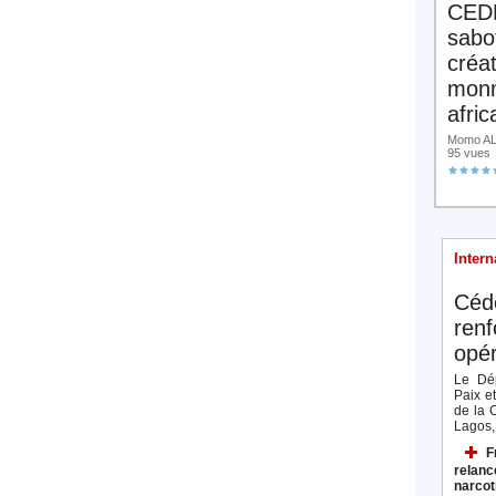
CED
sabo
créa
monn
afric
Momo ALA
95 vues
Intern
Céd
renf
opér
Le Dép
Paix e
de la 
Lagos, 
F
relanc
narcot