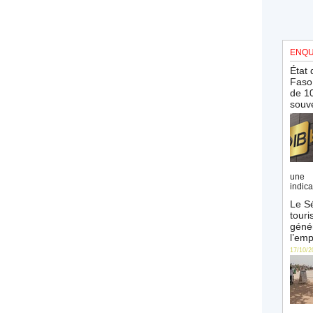
ENQU
État 
Faso 
de 10
souve
une 
indica
Le Sé
touri
génér
l’emp
17/10/2