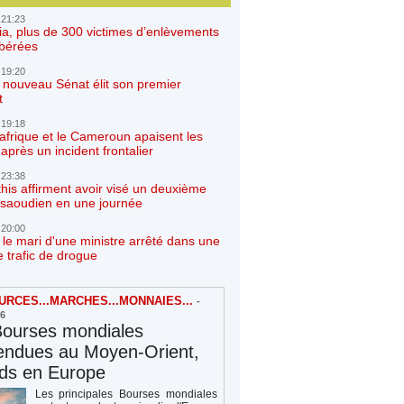
 21:23
ia, plus de 300 victimes d’enlèvements
ibérées
 19:20
e nouveau Sénat élit son premier
t
 19:18
afrique et le Cameroun apaisent les
après un incident frontalier
 23:38
his affirment avoir visé un deuxième
r saoudien en une journée
 20:00
 le mari d'une ministre arrêté dans une
e trafic de drogue
RCES...MARCHES...MONNAIES...
-
26
Bourses mondiales
endues au Moyen-Orient,
rds en Europe
Les principales Bourses mondiales