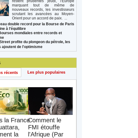
restent prudentes jeudi, l'Europe
marquant tout de même de
nouveaux records, les investisseurs
scrutant les avancées au Moyen-
Orient pour un accord de paix. ...
eau double record pour la Bourse de Paris
ne à l'équilibre
Bourses mondiales entre records et
sme
Street profite du plongeon du pétrole, les
s ajoutent de l'optimisme
s
Les plus populaires
us récents
s la France
Comment le
uattara,
FMI étouffe
ent la
l'Afrique (Par