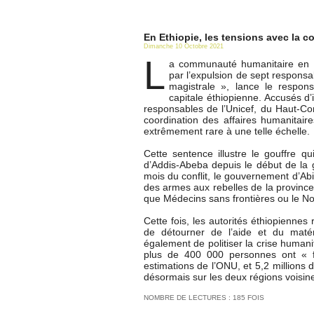
En Ethiopie, les tensions avec la 
Dimanche 10 Octobre 2021
L
a communauté humanitaire en E
par l’expulsion de sept respons
magistrale », lance le respon
capitale éthiopienne. Accusés d’
responsables de l’Unicef, du Haut-Co
coordination des affaires humanitair
extrêmement rare à une telle échelle.
Cette sentence illustre le gouffre qu
d’Addis-Abeba depuis le début de la
mois du conflit, le gouvernement d’A
des armes aux rebelles de la province 
que Médecins sans frontières ou le N
Cette fois, les autorités éthiopienn
de détourner de l’aide et du matér
également de politiser la crise humanit
plus de 400 000 personnes ont « fr
estimations de l’ONU, et 5,2 millions d
désormais sur les deux régions voisine
NOMBRE DE LECTURES : 185 FOIS