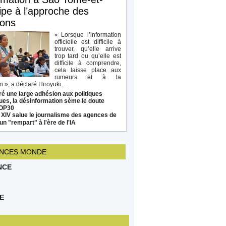
ipe à l’approche des
ions
« Lorsque l’information
officielle est difficile à
trouver, qu’elle arrive
trop tard ou qu’elle est
difficile à comprendre,
cela laisse place aux
rumeurs et à la
 », a déclaré Hiroyuki...
é une large adhésion aux politiques
ues, la désinformation sème le doute
COP30
 XIV salue le journalisme des agences de
un "rempart" à l'ère de l'IA
NCES MONDE
NCE
E