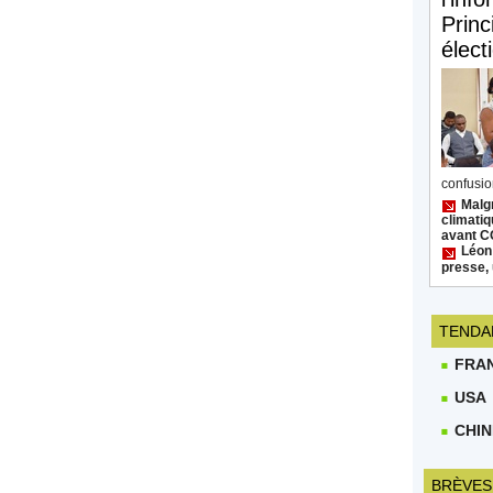
Princ
élect
confusion
Malgr
climatiq
avant 
Léon
presse, 
TENDA
FRA
USA
CHIN
BRÈVES