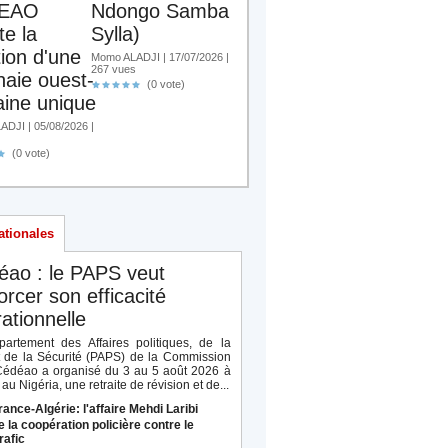
EAO
Ndongo Samba
te la
Sylla)
tion d'une
Momo ALADJI | 17/07/2026 |
267 vues
aie ouest-
(0 vote)
aine unique
DJI | 05/08/2026 |
(0 vote)
ationales
éao : le PAPS veut
orcer son efficacité
ationnelle
artement des Affaires politiques, de la
t de la Sécurité (PAPS) de la Commission
Cédéao a organisé du 3 au 5 août 2026 à
au Nigéria, une retraite de révision et de...
rance-Algérie: l'affaire Mehdi Laribi
e la coopération policière contre le
rafic