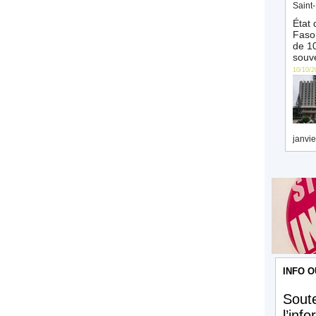
Saint-
État 
Faso 
de 10
souve
10/10/2
janvie
INFO O
Soute
l’inf