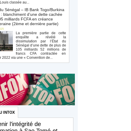
Louis classée au...
du Sénégal – IB Bank Togo/Burkina
: blanchiment d’une dette cachée
5 milliards FCFA en créance
raine (2ème et dernière partie)
025
La première partie de cette
enquête a révélé la
dissimulation par l’État du
Sénégal d’une dette de plus de
105 milliards 52 millions de
francs CFA contractée en
r 2022 via une « Convention de...
U INTOX
nir l’intégrité de
ormation à Sao Tomé-et-