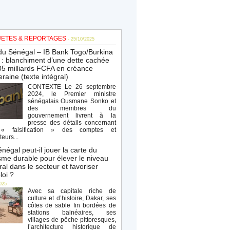
ETES & REPORTAGES
- 25/10/2025
du Sénégal – IB Bank Togo/Burkina
: blanchiment d’une dette cachée
5 milliards FCFA en créance
raine (texte intégral)
CONTEXTE Le 26 septembre
2024, le Premier ministre
sénégalais Ousmane Sonko et
des membres du
gouvernement livrent à la
presse des détails concernant
« falsification » des comptes et
teurs...
négal peut-il jouer la carte du
sme durable pour élever le niveau
al dans le secteur et favoriser
loi ?
025
Avec sa capitale riche de
culture et d’histoire, Dakar, ses
côtes de sable fin bordées de
stations balnéaires, ses
villages de pêche pittoresques,
l’architecture historique de