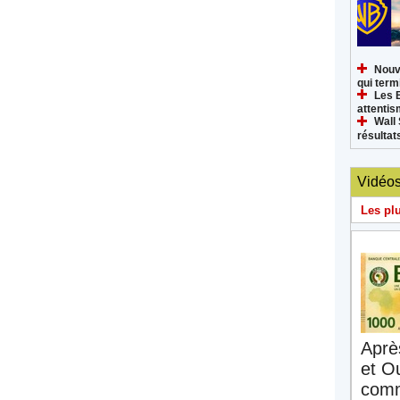
Nouv
qui termi
Les 
attenti
Wall 
résultat
Vidéo
Les pl
Aprè
et O
comm