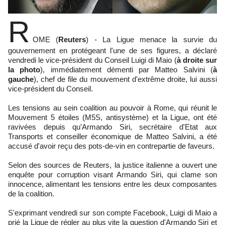
R
OME (
Reuters
) - La Ligue menace la survie du
gouvernement en protégeant l'une de ses figures, a déclaré
vendredi le vice-président du Conseil Luigi di Maio (
à droite sur
la photo
), immédiatement démenti par Matteo Salvini (
à
gauche
), chef de file du mouvement d'extrême droite, lui aussi
vice-président du Conseil.
Les tensions au sein coalition au pouvoir à Rome, qui réunit le
Mouvement 5 étoiles (M5S, antisystème) et la Ligue, ont été
ravivées depuis qu'Armando Siri, secrétaire d'Etat aux
Transports et conseiller économique de Matteo Salvini, a été
accusé d'avoir reçu des pots-de-vin en contrepartie de faveurs.
Selon des sources de Reuters, la justice italienne a ouvert une
enquête pour corruption visant Armando Siri, qui clame son
innocence, alimentant les tensions entre les deux composantes
de la coalition.
S'exprimant vendredi sur son compte Facebook, Luigi di Maio a
prié la Ligue de régler au plus vite la question d'Armando Siri et