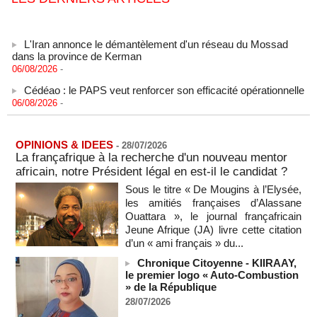
L'Iran annonce le démantèlement d'un réseau du Mossad
dans la province de Kerman
06/08/2026
-
Cédéao : le PAPS veut renforcer son efficacité opérationnelle
06/08/2026
-
L'armée nigériane obtient une hausse salariale historique
06/08/2026
-
OPINIONS & IDEES
-
28/07/2026
Au Nigeria, plus de 300 victimes d’enlèvements ont été
La françafrique à la recherche d'un nouveau mentor
libérées
africain, notre Président légal en est-il le candidat ?
06/08/2026
-
Sous le titre « De Mougins à l’Elysée,
Au Nigeria, plus de 300 victimes d’enlèvements ont été
les amitiés françaises d’Alassane
libérées
Ouattara », le journal françafricain
06/08/2026
-
Jeune Afrique (JA) livre cette citation
Soutenir l’intégrité de l’information à Sao Tomé-et-Principe à
d’un « ami français » du...
l’approche des élections
Chronique Citoyenne - KIIRAAY,
06/08/2026
-
le premier logo « Auto-Combustion
» de la République
Taïwan bloque un pont stratégique lors de la simulation d'une
invasion par la Chine
28/07/2026
06/08/2026
-