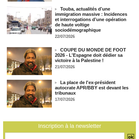
Les Bourses mondiales suspendues au Moyen-Orient,
Touba, actualités d’une
records en Europe
immigration massive : Incidences
06/08/2026
-
et interrogations d’une opération
de haute voltige
Soudan du Sud : Les avocats de Riek Machar sollicitent un
sociodémographique
accès à leur client avant la prochaine audience
22/07/2026
06/08/2026
-
France-Algérie: l'affaire Mehdi Laribi relance la coopération
COUPE DU MONDE DE FOOT
policière contre le narcotrafic
2026 - L'Espagne doit dédier sa
06/08/2026
-
victoire à la Palestine !
21/07/2026
Guinée : l'absence du président Doumbouya ravive les
tensions politiques
06/08/2026
-
La place de l'ex-président
autocrate APR/BBY est devant les
Bénin: le nouveau Sénat élit son premier président
tribunaux
06/08/2026
-
17/07/2026
La Centrafrique et le Cameroun apaisent les tensions après
un incident frontalier
06/08/2026
-
Inscription à la newsletter