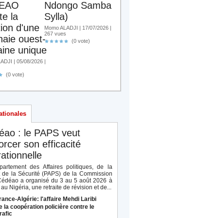
EAO
Ndongo Samba
te la
Sylla)
tion d'une
Momo ALADJI | 17/07/2026 |
267 vues
aie ouest-
(0 vote)
aine unique
DJI | 05/08/2026 |
(0 vote)
ationales
éao : le PAPS veut
orcer son efficacité
ationnelle
artement des Affaires politiques, de la
t de la Sécurité (PAPS) de la Commission
Cédéao a organisé du 3 au 5 août 2026 à
au Nigéria, une retraite de révision et de...
rance-Algérie: l'affaire Mehdi Laribi
e la coopération policière contre le
rafic