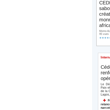
CED
sabo
créa
monn
afric
Momo ALA
95 vues
Intern
Céd
renf
opér
Le Dép
Paix e
de la 
Lagos, 
F
relanc
narcot