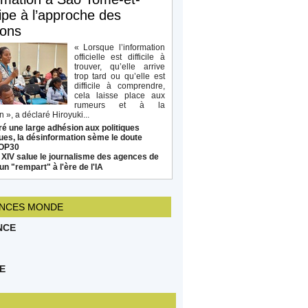
ipe à l’approche des
ions
« Lorsque l’information
officielle est difficile à
trouver, qu’elle arrive
trop tard ou qu’elle est
difficile à comprendre,
cela laisse place aux
rumeurs et à la
 », a déclaré Hiroyuki...
é une large adhésion aux politiques
ues, la désinformation sème le doute
COP30
 XIV salue le journalisme des agences de
un "rempart" à l'ère de l'IA
NCES MONDE
NCE
E