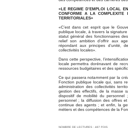
«LE REGIME D’EMPLOI LOCAL EN
CONFORME A LA COMPLEXITE D
TERRITORIALES»
«C’est dans cet esprit que le Gouve
publique locale, à travers la signature
statut général des fonctionnaires des
relief son ambition d’offrir aux a
répondant aux principes d’unité, de
collectivités locales».
Dans cette perspective, l’intensificati
locale permettra dorénavant de recr
ressources budgétaires et des spécifici
Ce qui passera notamment par la créat
Fonction publique locale qui, sans re
administration des collectivités terr
gestion des effectifs, de la masse sa
dispositif de mobilité du personnel
personnel ; la diffusion des offres e
continue des agents ; et enfin, la ge
métiers et des compétences de la Fonc
NOMBRE DE LECTURES : 487 FOIS