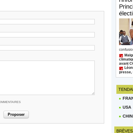
Princ
élect
confusion
Malgr
climatiq
avant 
Léon
presse, 
TENDA
FRA
COMMENTAIRES
USA
CHIN
BRÈVES