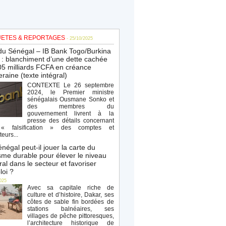
ETES & REPORTAGES
- 25/10/2025
du Sénégal – IB Bank Togo/Burkina
: blanchiment d’une dette cachée
5 milliards FCFA en créance
raine (texte intégral)
CONTEXTE Le 26 septembre
2024, le Premier ministre
sénégalais Ousmane Sonko et
des membres du
gouvernement livrent à la
presse des détails concernant
« falsification » des comptes et
teurs...
négal peut-il jouer la carte du
sme durable pour élever le niveau
al dans le secteur et favoriser
loi ?
025
Avec sa capitale riche de
culture et d’histoire, Dakar, ses
côtes de sable fin bordées de
stations balnéaires, ses
villages de pêche pittoresques,
l’architecture historique de