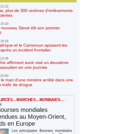
 21:23
ia, plus de 300 victimes d’enlèvements
ibérées
 19:20
e nouveau Sénat élit son premier
t
 19:18
afrique et le Cameroun apaisent les
après un incident frontalier
 23:38
his affirment avoir visé un deuxième
r saoudien en une journée
 20:00
 le mari d'une ministre arrêté dans une
e trafic de drogue
RCES...MARCHES...MONNAIES...
-
26
Bourses mondiales
endues au Moyen-Orient,
rds en Europe
Les principales Bourses mondiales