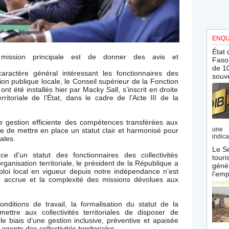
ENQU
État 
 mission principale est de donner des avis et
Faso 
de 10
aractère général intéressant les fonctionnaires des
souve
ction publique locale, le Conseil supérieur de la Fonction
t été installés hier par Macky Sall, s’inscrit en droite
rritoriale de l’État, dans le cadre de l’Acte III de la
 gestion efficiente des compétences transférées aux
une 
arge de mettre en place un statut clair et harmonisé pour
indica
iales.
Le Sé
 d’un statut des fonctionnaires des collectivités
touri
organisation territoriale, le président de la République a
génér
loi local en vigueur depuis notre indépendance n’est
l’emp
e accrue et la complexité des missions dévolues aux
17/10/2
nditions de travail, la formalisation du statut de la
mettre aux collectivités territoriales de disposer de
e biais d’une gestion inclusive, préventive et apaisée
ents des collectivités territoriales.