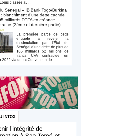
Louis classée au...
du Sénégal – IB Bank Togo/Burkina
: blanchiment d’une dette cachée
5 milliards FCFA en créance
raine (2ème et dernière partie)
025
La première partie de cette
enquête a révélé la
dissimulation par l’État du
Sénégal d’une dette de plus de
105 milliards 52 millions de
francs CFA contractée en
r 2022 via une « Convention de...
U INTOX
nir l’intégrité de
ormation à Sao Tomé-et-