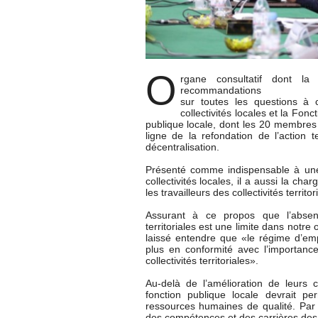
O
rgane consultatif dont la
recommandations
sur toutes les questions à c
collectivités locales et la Fon
publique locale, dont les 20 membres on
ligne de la refondation de l’action te
décentralisation.
Présenté comme indispensable à une
collectivités locales, il a aussi la ch
les travailleurs des collectivités territor
Assurant à ce propos que l’absence
territoriales est une limite dans notre 
laissé entendre que «le régime d’emp
plus en conformité avec l’importanc
collectivités territoriales».
Au-delà de l’amélioration de leurs co
fonction publique locale devrait per
ressources humaines de qualité. Par l
des compétences et des carrières des ag