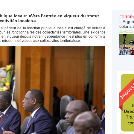
lique locale: «Vers l’entrée en vigueur du statut
EDITORI
ctivités locales.»
L'Argen
colons 
 supérieur de la fonction publique locale est chargé de veiller à
pour les fonctionnaires des collectivités territoriales. Une exigence
20/07/2026
l en vigueur depuis notre indépendance n’est plus en conformité
 missions dévolues aux collectivités territoriales».