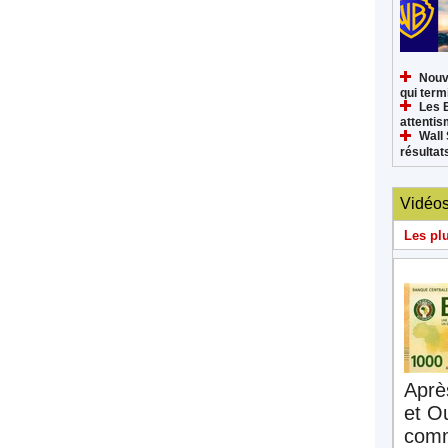
Nouv
qui termi
Les 
attenti
Wall 
résultat
Vidéo
Les pl
Aprè
et O
comm