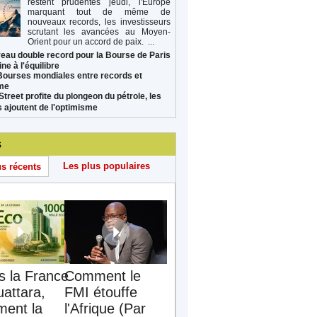
restent prudentes jeudi, l'Europe
marquant tout de même de
nouveaux records, les investisseurs
scrutant les avancées au Moyen-
Orient pour un accord de paix. ...
eau double record pour la Bourse de Paris
ne à l'équilibre
Bourses mondiales entre records et
sme
Street profite du plongeon du pétrole, les
s ajoutent de l'optimisme
s
Les plus populaires
us récents
s la France
Comment le
uattara,
FMI étouffe
ent la
l'Afrique (Par