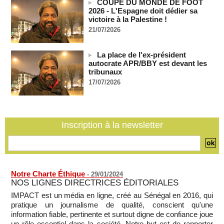
COUPE DU MONDE DE FOOT
06/08/2026
-
2026 - L'Espagne doit dédier sa
victoire à la Palestine !
Bénin: le nouveau Sénat élit son premier président
21/07/2026
06/08/2026
-
La Centrafrique et le Cameroun apaisent les tensions après
un incident frontalier
La place de l'ex-président
06/08/2026
-
autocrate APR/BBY est devant les
tribunaux
Vu & Lu sur X - Donald Trump dans le piège à milliards de la
17/07/2026
BBC
06/08/2026
-
Inscription à la newsletter
Notre Charte Éthique
-
29/01/2024
NOS LIGNES DIRECTRICES ÉDITORIALES
IMPACT est un média en ligne, créé au Sénégal en 2016, qui
pratique un journalisme de qualité, conscient qu'une
information fiable, pertinente et surtout digne de confiance joue
un rôle essentiel dans la société. Notre but est de rapporter