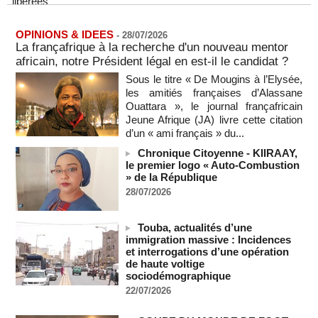
06/08/2026
-
Au Nigeria, plus de 300 victimes d’enlèvements ont été
OPINIONS & IDEES
-
28/07/2026
libérées
La françafrique à la recherche d'un nouveau mentor
06/08/2026
-
africain, notre Président légal en est-il le candidat ?
Soutenir l’intégrité de l’information à Sao Tomé-et-Principe à
Sous le titre « De Mougins à l’Elysée,
l’approche des élections
les amitiés françaises d’Alassane
06/08/2026
-
Ouattara », le journal françafricain
Taïwan bloque un pont stratégique lors de la simulation d'une
Jeune Afrique (JA) livre cette citation
invasion par la Chine
d’un « ami français » du...
06/08/2026
-
Chronique Citoyenne - KIIRAAY,
Les Bourses mondiales suspendues au Moyen-Orient,
le premier logo « Auto-Combustion
records en Europe
» de la République
06/08/2026
-
28/07/2026
Soudan du Sud : Les avocats de Riek Machar sollicitent un
accès à leur client avant la prochaine audience
Touba, actualités d’une
06/08/2026
-
immigration massive : Incidences
et interrogations d’une opération
France-Algérie: l'affaire Mehdi Laribi relance la coopération
de haute voltige
policière contre le narcotrafic
sociodémographique
06/08/2026
-
22/07/2026
Guinée : l'absence du président Doumbouya ravive les
tensions politiques