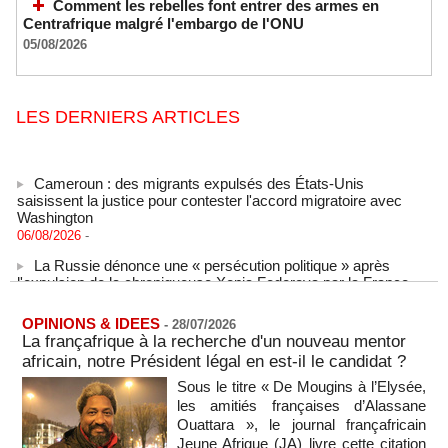
Comment les rebelles font entrer des armes en
Centrafrique malgré l'embargo de l'ONU
05/08/2026
LES DERNIERS ARTICLES
Cameroun : des migrants expulsés des États-Unis
saisissent la justice pour contester l'accord migratoire avec
Washington
06/08/2026
-
La Russie dénonce une « persécution politique » après
l'expulsion de la chroniqueuse Xenia Fedorova par la France
06/08/2026
-
Le Rhin s'assèche, l'industrie allemande en quête de
OPINIONS & IDEES
-
28/07/2026
solutions
La françafrique à la recherche d'un nouveau mentor
06/08/2026
-
africain, notre Président légal en est-il le candidat ?
La Corée du Nord a tiré un missile balistique en direction de
Sous le titre « De Mougins à l’Elysée,
la mer du Japon, selon l'armée sud-coréenne
les amitiés françaises d’Alassane
06/08/2026
-
Ouattara », le journal françafricain
Jeune Afrique (JA) livre cette citation
Sénégal - Une revue de presse du 6 août 2026 (IA)