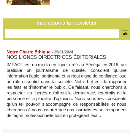
région qui affaiblit le principe de rotation régionale (Carlos
Lopez)
05/08/2026
-
L’UE débloque 1,4 milliard d’euros de profits d’avoirs russes
Inscription à la newsletter
gelés pour financer l’Ukraine
05/08/2026
-
Notre Charte Éthique
-
29/01/2024
NOS LIGNES DIRECTRICES ÉDITORIALES
IMPACT est un média en ligne, créé au Sénégal en 2016, qui
pratique un journalisme de qualité, conscient qu'une
information fiable, pertinente et surtout digne de confiance joue
un rôle essentiel dans la société. Notre but est de rapporter
les faits et d’informer le public. Ce faisant, nous cherchons à
respecter les libertés qu’offrent la démocratie, les droits de la
personne et la pluralité d’opinions. Nous sommes conscients
qu’un tel pouvoir s’accompagne de responsabilités et nous
cherchons à nous assurer que nos journalistes se comportent
de façon professionnelle,tout en protégeant leur...