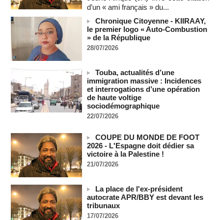
d’un « ami français » du...
06/08/2026
-
Chronique Citoyenne - KIIRAAY,
SENEGAL - Les Unes de la presse quotidienne du 6 août
le premier logo « Auto-Combustion
2026
» de la République
06/08/2026
-
MOMO ALADJI
28/07/2026
États-Unis : plusieurs personnes tuées dans une fusillade de
masse en Caroline du Nord
05/08/2026
-
Touba, actualités d’une
immigration massive : Incidences
Les Houthis affirment avoir visé un deuxième pétrolier
et interrogations d’une opération
saoudien en une journée
de haute voltige
05/08/2026
-
sociodémographique
22/07/2026
Les Houthis affirment avoir visé un deuxième pétrolier
saoudien en une journée
05/08/2026
-
COUPE DU MONDE DE FOOT
2026 - L'Espagne doit dédier sa
Après la France et Ouattara, comment la CEDEAO sabote la
victoire à la Palestine !
création d'une monnaie ouest-africaine unique
21/07/2026
05/08/2026
-
MOMO ALADJI
La Banque mondiale accorde un prêt de 220,71 milliards de
La place de l'ex-président
francs CFA au Sénégal à travers trois accords de financement
autocrate APR/BBY est devant les
05/08/2026
-
tribunaux
Election du SG de l’ONU : L'Afrique apparait comme la
17/07/2026