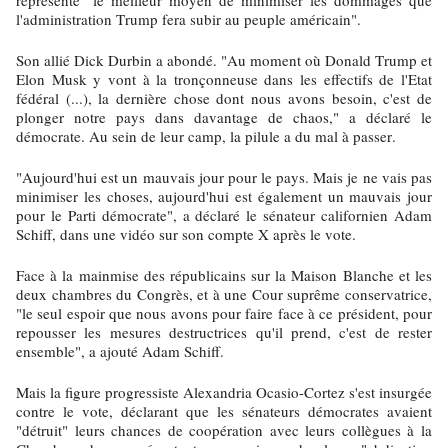
représente "le meilleur moyen de minimiser les dommages que
l'administration Trump fera subir au peuple américain".
Son allié Dick Durbin a abondé. "Au moment où Donald Trump et
Elon Musk y vont à la tronçonneuse dans les effectifs de l'Etat
fédéral (...), la dernière chose dont nous avons besoin, c'est de
plonger notre pays dans davantage de chaos," a déclaré le
démocrate. Au sein de leur camp, la pilule a du mal à passer.
"Aujourd'hui est un mauvais jour pour le pays. Mais je ne vais pas
minimiser les choses, aujourd'hui est également un mauvais jour
pour le Parti démocrate", a déclaré le sénateur californien Adam
Schiff, dans une vidéo sur son compte X après le vote.
Face à la mainmise des républicains sur la Maison Blanche et les
deux chambres du Congrès, et à une Cour suprême conservatrice,
"le seul espoir que nous avons pour faire face à ce président, pour
repousser les mesures destructrices qu'il prend, c'est de rester
ensemble", a ajouté Adam Schiff.
Mais la figure progressiste Alexandria Ocasio-Cortez s'est insurgée
contre le vote, déclarant que les sénateurs démocrates avaient
"détruit" leurs chances de coopération avec leurs collègues à la