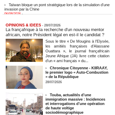
Taïwan bloque un pont stratégique lors de la simulation d'une
invasion par la Chine
06/08/2026
-
Les Bourses mondiales suspendues au Moyen-Orient,
records en Europe
OPINIONS & IDEES
-
28/07/2026
06/08/2026
-
La françafrique à la recherche d'un nouveau mentor
Soudan du Sud : Les avocats de Riek Machar sollicitent un
africain, notre Président légal en est-il le candidat ?
accès à leur client avant la prochaine audience
Sous le titre « De Mougins à l’Elysée,
06/08/2026
-
les amitiés françaises d’Alassane
France-Algérie: l'affaire Mehdi Laribi relance la coopération
Ouattara », le journal françafricain
policière contre le narcotrafic
Jeune Afrique (JA) livre cette citation
06/08/2026
-
d’un « ami français » du...
Guinée : l'absence du président Doumbouya ravive les
Chronique Citoyenne - KIIRAAY,
tensions politiques
le premier logo « Auto-Combustion
06/08/2026
-
» de la République
28/07/2026
Bénin: le nouveau Sénat élit son premier président
06/08/2026
-
Touba, actualités d’une
La Centrafrique et le Cameroun apaisent les tensions après
immigration massive : Incidences
un incident frontalier
et interrogations d’une opération
06/08/2026
-
de haute voltige
sociodémographique
Vu & Lu sur X - Donald Trump dans le piège à milliards de la