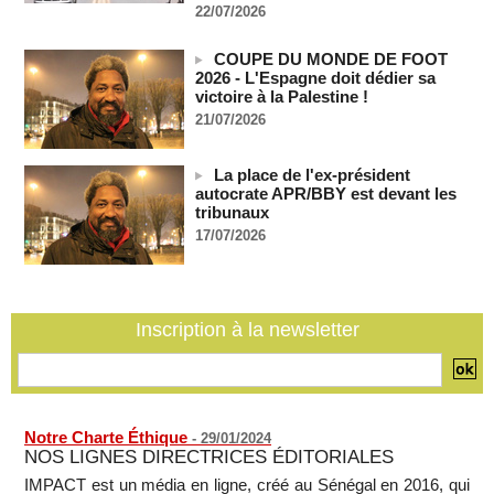
BBC
22/07/2026
06/08/2026
-
COUPE DU MONDE DE FOOT
Urbanisation rapide - Le délégué de quartier face aux défis
2026 - L'Espagne doit dédier sa
d'une banlieue durable
victoire à la Palestine !
06/08/2026
-
21/07/2026
Cameroun : des migrants expulsés des États-Unis
saisissent la justice pour contester l'accord migratoire avec
Washington
La place de l'ex-président
06/08/2026
-
autocrate APR/BBY est devant les
tribunaux
La Russie dénonce une « persécution politique » après
17/07/2026
l'expulsion de la chroniqueuse Xenia Fedorova par la France
06/08/2026
-
Le Rhin s'assèche, l'industrie allemande en quête de
solutions
Inscription à la newsletter
06/08/2026
-
Notre Charte Éthique
-
29/01/2024
NOS LIGNES DIRECTRICES ÉDITORIALES
IMPACT est un média en ligne, créé au Sénégal en 2016, qui