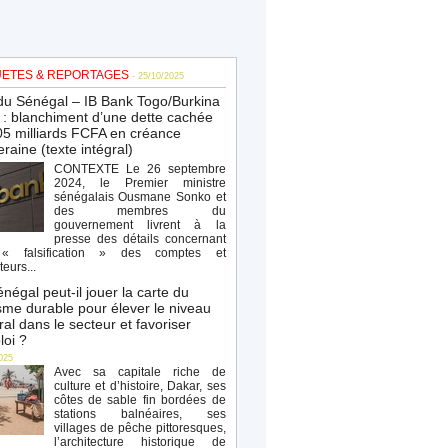
ETES & REPORTAGES
- 25/10/2025
du Sénégal – IB Bank Togo/Burkina
: blanchiment d’une dette cachée
5 milliards FCFA en créance
raine (texte intégral)
CONTEXTE Le 26 septembre
2024, le Premier ministre
sénégalais Ousmane Sonko et
des membres du
gouvernement livrent à la
presse des détails concernant
« falsification » des comptes et
teurs...
négal peut-il jouer la carte du
sme durable pour élever le niveau
al dans le secteur et favoriser
loi ?
025
Avec sa capitale riche de
culture et d’histoire, Dakar, ses
côtes de sable fin bordées de
stations balnéaires, ses
villages de pêche pittoresques,
l’architecture historique de