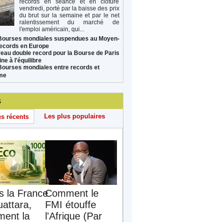
records en séance et en clôture
vendredi, porté par la baisse des prix
du brut sur la semaine et par le net
ralentissement du marché de
l'emploi américain, qui...
Bourses mondiales suspendues au Moyen-
records en Europe
eau double record pour la Bourse de Paris
ne à l'équilibre
Bourses mondiales entre records et
sme
s
Les plus populaires
us récents
s la France
Comment le
uattara,
FMI étouffe
ent la
l'Afrique (Par