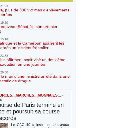
 21:23
ia, plus de 300 victimes d’enlèvements
ibérées
 19:20
e nouveau Sénat élit son premier
t
 19:18
afrique et le Cameroun apaisent les
après un incident frontalier
 23:38
his affirment avoir visé un deuxième
r saoudien en une journée
 20:00
 le mari d'une ministre arrêté dans une
e trafic de drogue
RCES...MARCHES...MONNAIES...
-
26
urse de Paris termine en
e et poursuit sa course
ecords
Le CAC 40 a inscrit de nouveaux