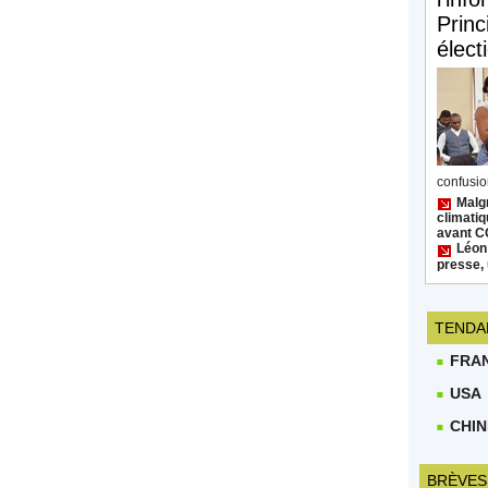
Princ
élect
confusion
Malgr
climatiq
avant 
Léon
presse, 
TENDA
FRA
USA
CHIN
BRÈVES