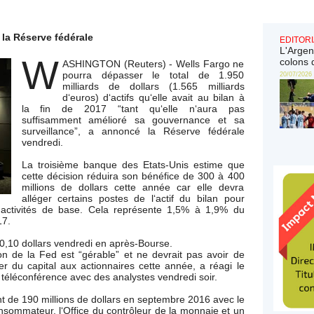
 la Réserve fédérale
EDITORI
L'Argen
W
colons 
ASHINGTON (Reuters) - Wells Fargo ne
pourra dépasser le total de 1.950
20/07/2026
milliards de dollars (1.565 milliards
d‘euros) d‘actifs qu‘elle avait au bilan à
la fin de 2017 “tant qu‘elle n‘aura pas
suffisamment amélioré sa gouvernance et sa
surveillance”, a annoncé la Réserve fédérale
vendredi.
La troisième banque des Etats-Unis estime que
cette décision réduira son bénéfice de 300 à 400
millions de dollars cette année car elle devra
alléger certains postes de l‘actif du bilan pour
 activités de base. Cela représente 1,5% à 1,9% du
17.
0,10 dollars vendredi en après-Bourse.
on de la Fed est “gérable” et ne devrait pas avoir de
uer du capital aux actionnaires cette année, a réagi le
 téléconférence avec des analystes vendredi soir.
 de 190 millions de dollars en septembre 2016 avec le
nsommateur, l‘Office du contrôleur de la monnaie et un