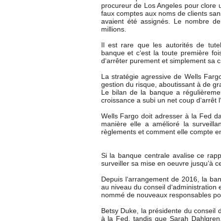
procureur de Los Angeles pour clore u
faux comptes aux noms de clients sans l
avaient été assignés. Le nombre de 
millions.
Il est rare que les autorités de tute
banque et c‘est la toute première fo
d‘arrêter purement et simplement sa cr
La stratégie agressive de Wells Fargo
gestion du risque, aboutissant à de gr
Le bilan de la banque a régulièreme
croissance a subi un net coup d‘arrêt l
Wells Fargo doit adresser à la Fed da
manière elle a amélioré la surveilla
règlements et comment elle compte en
Si la banque centrale avalise ce rap
surveiller sa mise en oeuvre jusqu’à ce
Depuis l‘arrangement de 2016, la ban
au niveau du conseil d‘administration e
nommé de nouveaux responsables pour 
Betsy Duke, la présidente du conseil 
à la Fed, tandis que Sarah Dahlgre