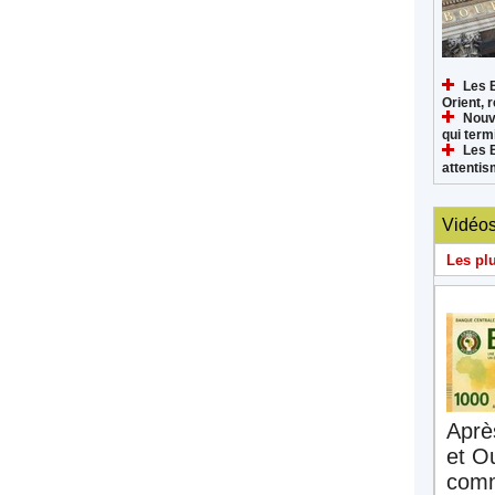
Les 
Orient, 
Nouv
qui termi
Les 
attenti
Vidéo
Les pl
Aprè
et O
comm