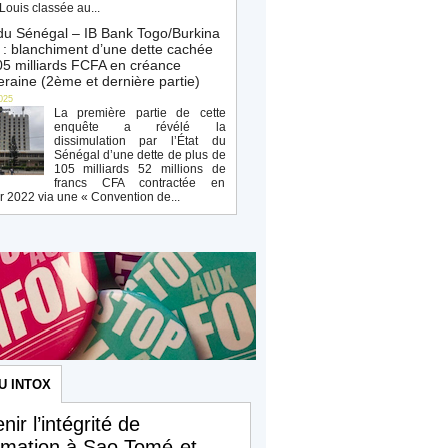
Louis classée au...
du Sénégal – IB Bank Togo/Burkina
: blanchiment d’une dette cachée
5 milliards FCFA en créance
raine (2ème et dernière partie)
025
La première partie de cette
enquête a révélé la
dissimulation par l’État du
Sénégal d’une dette de plus de
105 milliards 52 millions de
francs CFA contractée en
r 2022 via une « Convention de...
U INTOX
nir l’intégrité de
ormation à Sao Tomé-et-