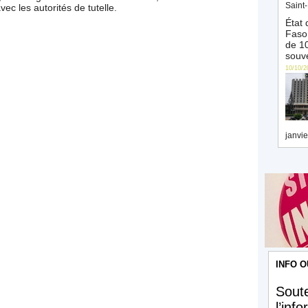
Saint-
ec les autorités de tutelle.
État 
Faso 
de 10
souve
10/10/2
janvie
INFO O
Soute
l’inf