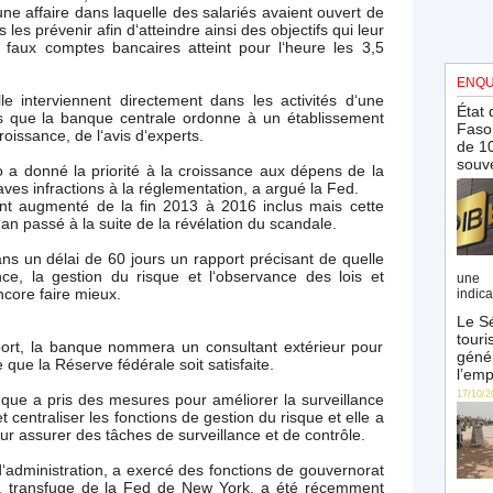
ne affaire dans laquelle des salariés avaient ouvert de
es prévenir afin d‘atteindre ainsi des objectifs qui leur
faux comptes bancaires atteint pour l‘heure les 3,5
ENQU
lle interviennent directement dans les activités d‘une
État 
is que la banque centrale ordonne à un établissement
Faso 
oissance, de l‘avis d‘experts.
de 10
souve
 a donné la priorité à la croissance aux dépens de la
aves infractions à la réglementation, a argué la Fed.
nt augmenté de la fin 2013 à 2016 inclus mais cette
‘an passé à la suite de la révélation du scandale.
ns un délai de 60 jours un rapport précisant de quelle
nce, la gestion du risque et l‘observance des lois et
une 
core faire mieux.
indica
Le Sé
touri
port, la banque nommera un consultant extérieur pour
génér
 que la Réserve fédérale soit satisfaite.
l’emp
17/10/2
que a pris des mesures pour améliorer la surveillance
t centraliser les fonctions de gestion du risque et elle a
assurer des tâches de surveillance et de contrôle.
d‘administration, a exercé des fonctions de gouvernorat
n, transfuge de la Fed de New York, a été récemment