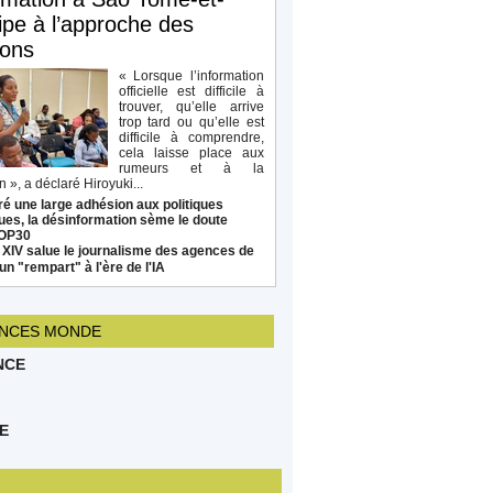
ipe à l’approche des
ions
« Lorsque l’information
officielle est difficile à
trouver, qu’elle arrive
trop tard ou qu’elle est
difficile à comprendre,
cela laisse place aux
rumeurs et à la
 », a déclaré Hiroyuki...
é une large adhésion aux politiques
ues, la désinformation sème le doute
COP30
 XIV salue le journalisme des agences de
un "rempart" à l'ère de l'IA
NCES MONDE
NCE
E