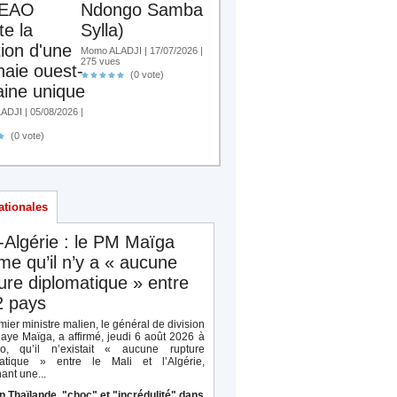
EAO
Ndongo Samba
te la
Sylla)
tion d'une
Momo ALADJI | 17/07/2026 |
275 vues
aie ouest-
(0 vote)
aine unique
DJI | 05/08/2026 |
s
(0 vote)
ationales
-Algérie : le PM Maïga
rme qu’il n’y a « aucune
ure diplomatique » entre
2 pays
ier ministre malien, le général de division
aye Maïga, a affirmé, jeudi 6 août 2026 à
o, qu’il n’existait « aucune rupture
atique » entre le Mali et l’Algérie,
ant une...
n Thaïlande, "choc" et "incrédulité" dans