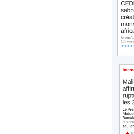
CED
sabo
créa
monn
afric
Momo ALA
105 vue
Intern
Mali
affi
rupt
les 
Le Prem
Abdoul
Bamak
diplom
soulign
E