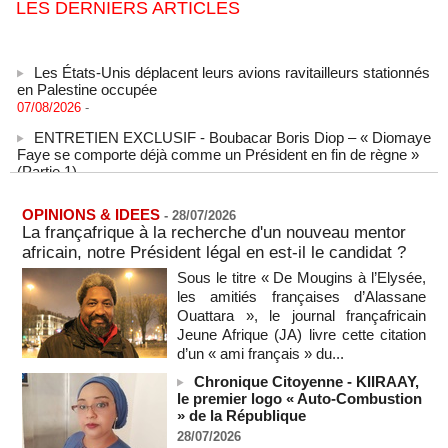
LES DERNIERS ARTICLES
Les États-Unis déplacent leurs avions ravitailleurs stationnés
en Palestine occupée
07/08/2026
-
ENTRETIEN EXCLUSIF - Boubacar Boris Diop – « Diomaye
Faye se comporte déjà comme un Président en fin de règne »
(Partie 1)
MOMAR DIENG
07/08/2026
-
SENEGAL - Les Unes de la presse quotidienne du 7 août
OPINIONS & IDEES
-
28/07/2026
2026
La françafrique à la recherche d'un nouveau mentor
07/08/2026
-
MOMO ALADJI
africain, notre Président légal en est-il le candidat ?
L'Iran annonce le démantèlement d'un réseau du Mossad
Sous le titre « De Mougins à l’Elysée,
dans la province de Kerman
les amitiés françaises d’Alassane
06/08/2026
-
Ouattara », le journal françafricain
Jeune Afrique (JA) livre cette citation
Cédéao : le PAPS veut renforcer son efficacité opérationnelle
d’un « ami français » du...
06/08/2026
-
Chronique Citoyenne - KIIRAAY,
L'armée nigériane obtient une hausse salariale historique
le premier logo « Auto-Combustion
06/08/2026
-
» de la République
Au Nigeria, plus de 300 victimes d’enlèvements ont été
28/07/2026