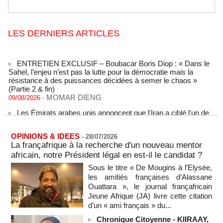
LES DERNIERS ARTICLES
ENTRETIEN EXCLUSIF – Boubacar Boris Diop : « Dans le
Sahel, l’enjeu n’est pas la lutte pour la démocratie mais la
résistance à des puissances décidées à semer le chaos »
(Partie 2 & fin)
MOMAR DIENG
09/08/2026
-
Les Émirats arabes unis annoncent que l'Iran a ciblé l'un de
leurs navires avec un missile dans le détroit d'Ormuz
08/08/2026
-
OPINIONS & IDEES
Le bilan des décès liés à la « migration massive » vers
-
28/07/2026
La françafrique à la recherche d'un nouveau mentor
Ceuta s'élève désormais à 14 personnes, selon une autorité
marocaine :
africain, notre Président légal en est-il le candidat ?
08/08/2026
-
Sous le titre « De Mougins à l’Elysée,
les amitiés françaises d’Alassane
Sénégal - Une revue de presse du 8 août 2026 (Par IA)
Ouattara », le journal françafricain
08/08/2026
-
MOMO ALADJI
Jeune Afrique (JA) livre cette citation
SENEGAL - Les Unes de la presse quotidienne du 8/9 août
d’un « ami français » du...
2026
Chronique Citoyenne - KIIRAAY,
08/08/2026
-
MOMO ALADJI