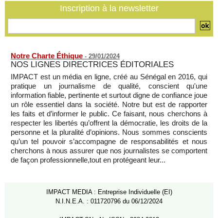
Inscription à la newsletter
07/08/2026
-
Mali-Algérie : le PM Maïga affirme qu’il n’y a « aucune
rupture diplomatique » entre les 2 pays
07/08/2026
-
Notre Charte Éthique
-
29/01/2024
NOS LIGNES DIRECTRICES ÉDITORIALES
IMPACT est un média en ligne, créé au Sénégal en 2016, qui
pratique un journalisme de qualité, conscient qu'une
information fiable, pertinente et surtout digne de confiance joue
un rôle essentiel dans la société. Notre but est de rapporter
les faits et d’informer le public. Ce faisant, nous cherchons à
respecter les libertés qu’offrent la démocratie, les droits de la
personne et la pluralité d’opinions. Nous sommes conscients
qu’un tel pouvoir s’accompagne de responsabilités et nous
cherchons à nous assurer que nos journalistes se comportent
de façon professionnelle,tout en protégeant leur...
IMPACT MEDIA : Entreprise Individuelle (EI)
N.I.N.E.A. : 011720796 du 06/12/2024