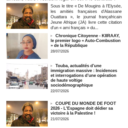
Des échanges de frappes font cinq morts en Ukraine et en
Sous le titre « De Mougins à l’Elysée,
Russie
les amitiés françaises d’Alassane
09/08/2026
-
Ouattara », le journal françafricain
L'Iran exige pour rouvrir Ormuz que les Etats-Unis acceptent
Jeune Afrique (JA) livre cette citation
"toutes" ses conditions
d’un « ami français » du...
09/08/2026
-
Chronique Citoyenne - KIIRAAY,
Iran : « aucune négociation directe » en cours avec les
le premier logo « Auto-Combustion
États-Unis
» de la République
09/08/2026
-
28/07/2026
Chine : plus d’un million de personnes évacuées avant
l’arrivée du typhon Dolphin
Touba, actualités d’une
09/08/2026
-
immigration massive : Incidences
et interrogations d’une opération
un ancien colistier du Rassemblement national écroué pour
de haute voltige
le meurtre présumé de son ex-compagne
sociodémographique
09/08/2026
-
22/07/2026
ENTRETIEN EXCLUSIF – Boubacar Boris Diop : « Dans le
Sahel, l’enjeu n’est pas la lutte pour la démocratie mais la
COUPE DU MONDE DE FOOT
résistance à des puissances décidées à semer le chaos »
2026 - L'Espagne doit dédier sa
(Partie 2 & fin)
victoire à la Palestine !
MOMAR DIENG
09/08/2026
-
21/07/2026
Les Émirats arabes unis annoncent que l'Iran a ciblé l'un de