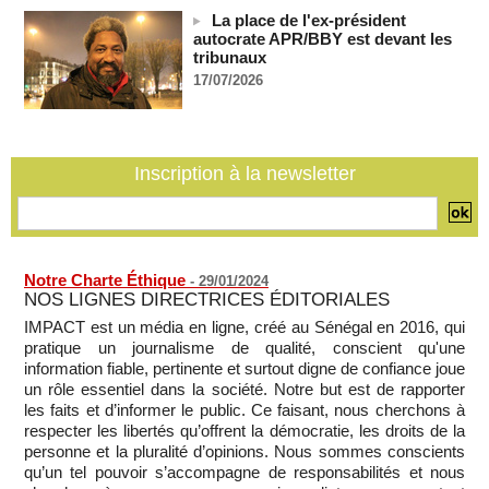
leurs navires avec un missile dans le détroit d'Ormuz
La place de l'ex-président
08/08/2026
-
autocrate APR/BBY est devant les
Le bilan des décès liés à la « migration massive » vers
tribunaux
Ceuta s'élève désormais à 14 personnes, selon une autorité
17/07/2026
marocaine :
08/08/2026
-
Sénégal - Une revue de presse du 8 août 2026 (Par IA)
08/08/2026
-
MOMO ALADJI
Inscription à la newsletter
SENEGAL - Les Unes de la presse quotidienne du 8/9 août
2026
08/08/2026
-
MOMO ALADJI
Notre Charte Éthique
-
29/01/2024
NOS LIGNES DIRECTRICES ÉDITORIALES
IMPACT est un média en ligne, créé au Sénégal en 2016, qui
pratique un journalisme de qualité, conscient qu'une
information fiable, pertinente et surtout digne de confiance joue
un rôle essentiel dans la société. Notre but est de rapporter
les faits et d’informer le public. Ce faisant, nous cherchons à
respecter les libertés qu’offrent la démocratie, les droits de la
personne et la pluralité d’opinions. Nous sommes conscients
qu’un tel pouvoir s’accompagne de responsabilités et nous