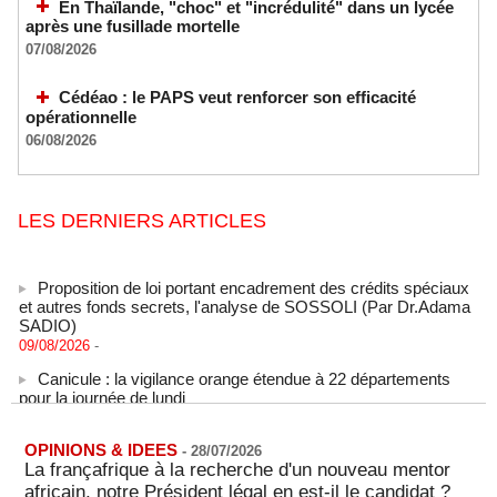
En Thaïlande, "choc" et "incrédulité" dans un lycée
après une fusillade mortelle
07/08/2026
Cédéao : le PAPS veut renforcer son efficacité
opérationnelle
06/08/2026
LES DERNIERS ARTICLES
Proposition de loi portant encadrement des crédits spéciaux
et autres fonds secrets, l'analyse de SOSSOLI (Par Dr.Adama
SADIO)
09/08/2026
-
Canicule : la vigilance orange étendue à 22 départements
pour la journée de lundi
09/08/2026
-
États-Unis : le cancer de l’ancien président américain Joe
OPINIONS & IDEES
Biden s’est aggravé, annonce son fils
-
28/07/2026
La françafrique à la recherche d'un nouveau mentor
09/08/2026
-
africain, notre Président légal en est-il le candidat ?