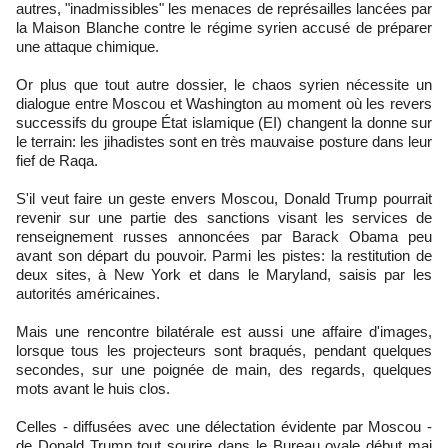
autres, "inadmissibles" les menaces de représailles lancées par
la Maison Blanche contre le régime syrien accusé de préparer
une attaque chimique.
Or plus que tout autre dossier, le chaos syrien nécessite un
dialogue entre Moscou et Washington au moment où les revers
successifs du groupe État islamique (EI) changent la donne sur
le terrain: les jihadistes sont en très mauvaise posture dans leur
fief de Raqa.
S'il veut faire un geste envers Moscou, Donald Trump pourrait
revenir sur une partie des sanctions visant les services de
renseignement russes annoncées par Barack Obama peu
avant son départ du pouvoir. Parmi les pistes: la restitution de
deux sites, à New York et dans le Maryland, saisis par les
autorités américaines.
Mais une rencontre bilatérale est aussi une affaire d'images,
lorsque tous les projecteurs sont braqués, pendant quelques
secondes, sur une poignée de main, des regards, quelques
mots avant le huis clos.
Celles - diffusées avec une délectation évidente par Moscou -
de Donald Trump tout sourire dans le Bureau ovale début mai