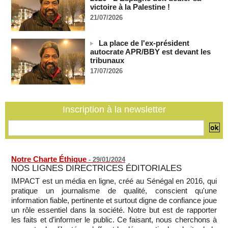
victoire à la Palestine !
07/08/2026
-
21/07/2026
Depuis le « cessez-le-feu » à Gaza, les forces israéliennes
ont tué 300 enfants palestiniens (UNICEF)
07/08/2026
-
La place de l'ex-président
autocrate APR/BBY est devant les
Guinée-Bissau - Première visite de la médiation sénégalaise
tribunaux
après le sommet de la Cedeao
17/07/2026
07/08/2026
-
Bénin: Patrice Talon élu président du Sénat, moins de trois
mois après son départ du pouvoir
07/08/2026
-
Inscription à la newsletter
Mali-Algérie : le PM Maïga affirme qu’il n’y a « aucune
rupture diplomatique » entre les 2 pays
07/08/2026
-
Notre Charte Éthique
-
29/01/2024
NOS LIGNES DIRECTRICES ÉDITORIALES
IMPACT est un média en ligne, créé au Sénégal en 2016, qui
pratique un journalisme de qualité, conscient qu'une
information fiable, pertinente et surtout digne de confiance joue
un rôle essentiel dans la société. Notre but est de rapporter
les faits et d’informer le public. Ce faisant, nous cherchons à