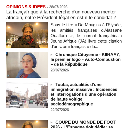
OPINIONS & IDEES
Le bilan des décès liés à la « migration massive » vers
-
28/07/2026
Ceuta s'élève désormais à 14 personnes, selon une autorité
La françafrique à la recherche d'un nouveau mentor
marocaine :
africain, notre Président légal en est-il le candidat ?
08/08/2026
-
Sous le titre « De Mougins à l’Elysée,
Sénégal - Une revue de presse du 8 août 2026 (Par IA)
les amitiés françaises d’Alassane
08/08/2026
-
MOMO ALADJI
Ouattara », le journal françafricain
Jeune Afrique (JA) livre cette citation
SENEGAL - Les Unes de la presse quotidienne du 8/9 août
d’un « ami français » du...
2026
08/08/2026
-
MOMO ALADJI
Chronique Citoyenne - KIIRAAY,
le premier logo « Auto-Combustion
A Ceuta, les enfants migrants risquent d'être victimes de
» de la République
maltraitance et d'exploitation, avertissent des ONG
28/07/2026
07/08/2026
-
Les Bourses mondiales touchent des sommets après
Touba, actualités d’une
l'emploi américain
immigration massive : Incidences
07/08/2026
-
et interrogations d’une opération
de haute voltige
"Construction de la Grande Côte D'ivoire" : Le Président
sociodémographique
Alassane Ouattara appelle à la contribution de toutes les forces
vives de la nation
22/07/2026
07/08/2026
-
COUPE DU MONDE DE FOOT
Polémique à l’Assemblée nationale : Yaël Braun-Pivet se dit
2026 - L'Espagne doit dédier sa
"dépassée" par les critiques concernant le nouveau pavillon