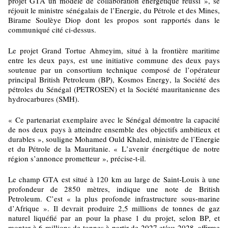
projet GTA un modèle de collaboration énergétique réussi », se
réjouit le ministre sénégalais de l’Energie, du Pétrole et des Mines,
Birame Soulèye Diop dont les propos sont rapportés dans le
communiqué cité ci-dessus.
Le projet Grand Tortue Ahmeyim, situé à la frontière maritime
entre les deux pays, est une initiative commune des deux pays
soutenue par un consortium technique composé de l’opérateur
principal British Petroleum (BP), Kosmos Energy, la Société des
pétroles du Sénégal (PETROSEN) et la Société mauritanienne des
hydrocarbures (SMH).
« Ce partenariat exemplaire avec le Sénégal démontre la capacité
de nos deux pays à atteindre ensemble des objectifs ambitieux et
durables », souligne Mohamed Ould Khaled, ministre de l’Energie
et du Pétrole de la Mauritanie. « L’avenir énergétique de notre
région s’annonce prometteur », précise-t-il.
Le champ GTA est situé à 120 km au large de Saint-Louis à une
profondeur de 2850 mètres, indique une note de British
Petroleum. C’est « la plus profonde infrastructure sous-marine
d’Afrique ». Il devrait produire 2,5 millions de tonnes de gaz
naturel liquéfié par an pour la phase 1 du projet, selon BP, et
monter à 6 millions de tonnes à partir de 2027 et/ou 2028, affirme