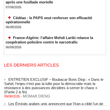
après une fusillade mortelle
07/08/2026
Cédéao : le PAPS veut renforcer son efficacité
opérationnelle
06/08/2026
France-Algérie: l'affaire Mehdi Laribi relance la
coopération policière contre le narcotrafic
06/08/2026
LES DERNIERS ARTICLES
ENTRETIEN EXCLUSIF – Boubacar Boris Diop : « Dans le
Sahel, l’enjeu n’est pas la lutte pour la démocratie mais la
résistance à des puissances décidées à semer le chaos »
(Partie 2 & fin)
MOMAR DIENG
09/08/2026
-
Les Émirats arabes unis annoncent que l'Iran a ciblé l'un de
leurs navires avec un missile dans le détroit d'Ormuz
08/08/2026
-