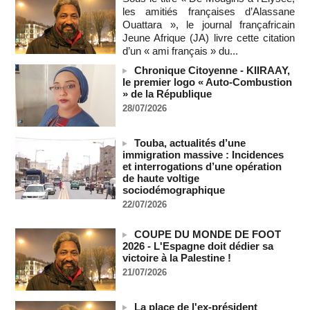
"dépassée" par les critiques concernant le nouveau pavillon
les amitiés françaises d’Alassane
07/08/2026
-
Ouattara », le journal françafricain
Depuis le « cessez-le-feu » à Gaza, les forces israéliennes
Jeune Afrique (JA) livre cette citation
ont tué 300 enfants palestiniens (UNICEF)
d’un « ami français » du...
07/08/2026
-
Chronique Citoyenne - KIIRAAY,
Guinée-Bissau - Première visite de la médiation sénégalaise
le premier logo « Auto-Combustion
après le sommet de la Cedeao
» de la République
07/08/2026
-
28/07/2026
Bénin: Patrice Talon élu président du Sénat, moins de trois
mois après son départ du pouvoir
Touba, actualités d’une
07/08/2026
-
immigration massive : Incidences
et interrogations d’une opération
Mali-Algérie : le PM Maïga affirme qu’il n’y a « aucune
de haute voltige
rupture diplomatique » entre les 2 pays
sociodémographique
07/08/2026
-
22/07/2026
Journaliste libanaise tuée par Israël : Amnesty France
demande une enquête pour crime de guerre
COUPE DU MONDE DE FOOT
07/08/2026
-
2026 - L'Espagne doit dédier sa
victoire à la Palestine !
Côte d'Ivoire : le président Ouattara accorde la grâce à 4.661
détenus
21/07/2026
07/08/2026
-
Plagiat à Cambridge - L’université va réexaminer le
La place de l'ex-président