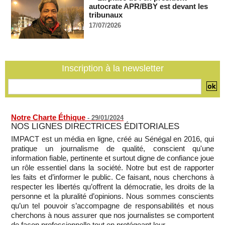
recrutement de ses enseignants
autocrate APR/BBY est devant les
07/08/2026
-
tribunaux
17/07/2026
La Türkiye, l’Arabie saoudite et le Pakistan signent un accord
conjoint de défense à La Mecque
07/08/2026
-
La Bourse de Paris termine en hausse et poursuit sa course
Inscription à la newsletter
aux records
07/08/2026
-
Notre Charte Éthique
-
29/01/2024
NOS LIGNES DIRECTRICES ÉDITORIALES
IMPACT est un média en ligne, créé au Sénégal en 2016, qui
pratique un journalisme de qualité, conscient qu'une
information fiable, pertinente et surtout digne de confiance joue
un rôle essentiel dans la société. Notre but est de rapporter
les faits et d’informer le public. Ce faisant, nous cherchons à
respecter les libertés qu’offrent la démocratie, les droits de la
personne et la pluralité d’opinions. Nous sommes conscients
qu’un tel pouvoir s’accompagne de responsabilités et nous
cherchons à nous assurer que nos journalistes se comportent
de façon professionnelle,tout en protégeant leur...