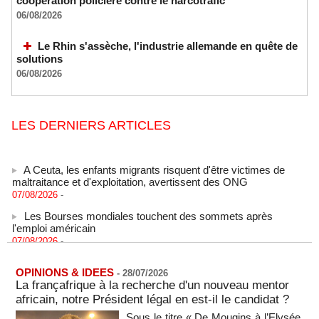
coopération policière contre le narcotrafic
06/08/2026
Le Rhin s'assèche, l'industrie allemande en quête de
solutions
06/08/2026
LES DERNIERS ARTICLES
A Ceuta, les enfants migrants risquent d'être victimes de
maltraitance et d'exploitation, avertissent des ONG
07/08/2026
-
Les Bourses mondiales touchent des sommets après
l'emploi américain
07/08/2026
-
"Construction de la Grande Côte D'ivoire" : Le Président
Alassane Ouattara appelle à la contribution de toutes les forces
OPINIONS & IDEES
-
28/07/2026
vives de la nation
La françafrique à la recherche d'un nouveau mentor
07/08/2026
-
africain, notre Président légal en est-il le candidat ?
Polémique à l’Assemblée nationale : Yaël Braun-Pivet se dit
Sous le titre « De Mougins à l’Elysée,